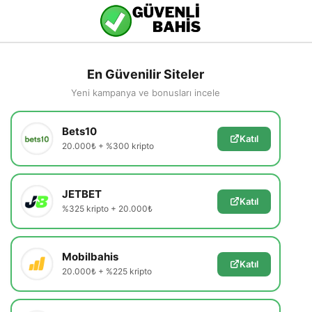
En Güvenilir Siteler
Yeni kampanya ve bonusları incele
Bets10
Katıl
20.000₺ + %300 kripto
JETBET
Katıl
%325 kripto + 20.000₺
Mobilbahis
Katıl
20.000₺ + %225 kripto