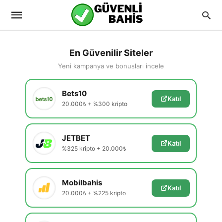
En Güvenilir Siteler
Yeni kampanya ve bonusları incele
Bets10
Katıl
20.000₺ + %300 kripto
JETBET
Katıl
%325 kripto + 20.000₺
Mobilbahis
Katıl
20.000₺ + %225 kripto