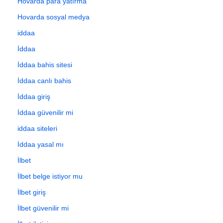
Hovarda para yatırma
Hovarda sosyal medya
iddaa
İddaa
İddaa bahis sitesi
İddaa canlı bahis
İddaa giriş
İddaa güvenilir mi
iddaa siteleri
İddaa yasal mı
İlbet
İlbet belge istiyor mu
İlbet giriş
İlbet güvenilir mi