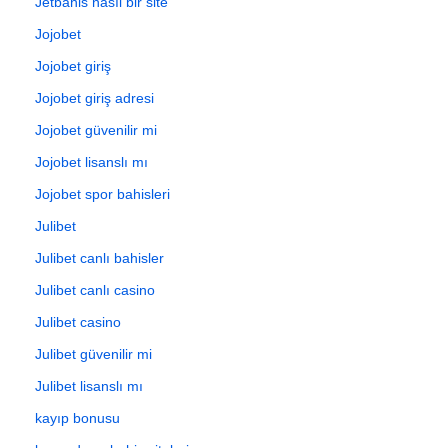
Jetbahis nasıl bir site
Jojobet
Jojobet giriş
Jojobet giriş adresi
Jojobet güvenilir mi
Jojobet lisanslı mı
Jojobet spor bahisleri
Julibet
Julibet canlı bahisler
Julibet canlı casino
Julibet casino
Julibet güvenilir mi
Julibet lisanslı mı
kayıp bonusu