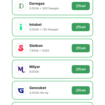
Davegas
Katıl
5.000₺ + 300 freespin
Intobet
Katıl
5.000₺ + 150 freespin
Slotbon
Katıl
7.500₺ + %200
Milyar
Katıl
8.000₺
Genzobet
Katıl
4.000₺ Her Ay