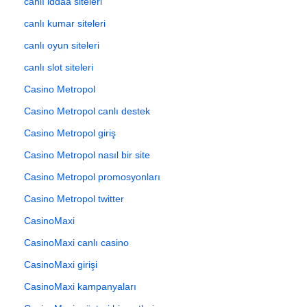
canlı iddaa siteleri
canlı kumar siteleri
canlı oyun siteleri
canlı slot siteleri
Casino Metropol
Casino Metropol canlı destek
Casino Metropol giriş
Casino Metropol nasıl bir site
Casino Metropol promosyonları
Casino Metropol twitter
CasinoMaxi
CasinoMaxi canlı casino
CasinoMaxi girişi
CasinoMaxi kampanyaları