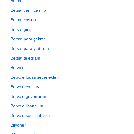
Betsat
Betsat canlı casino
Betsat casino
Betsat giriş
Betsat para çekme
Betsat para y atırma
Betsat telegram
Betvole
Betvole bahis seçenekleri
Betvole canlı tv
Betvole güvenilir mi
Betvole lisanslı mı
Betvole spor bahisleri
Bilyoner