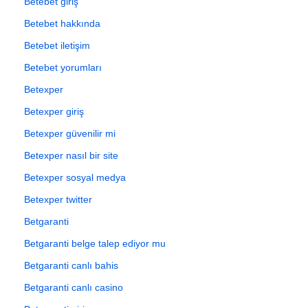
Betebet giriş
Betebet hakkında
Betebet iletişim
Betebet yorumları
Betexper
Betexper giriş
Betexper güvenilir mi
Betexper nasıl bir site
Betexper sosyal medya
Betexper twitter
Betgaranti
Betgaranti belge talep ediyor mu
Betgaranti canlı bahis
Betgaranti canlı casino