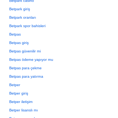
Betpark casino
Betpark giriş
Betpark oranları
Betpark spor bahisleri
Betpas
Betpas giriş
Betpas güvenilir mi
Betpas ödeme yapıyor mu
Betpas para çekme
Betpas para yatırma
Betper
Betper giriş
Betper iletişim
Betper lisanslı mı