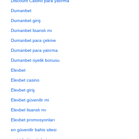
Discount Casino para yatırma
Dumanbet
Dumanbet giriş
Dumanbet lisanslı mı
Dumanbet para çekme
Dumanbet para yatırma
Dumanbet üyelik bonusu
Elexbet
Elexbet casino
Elexbet giriş
Elexbet güvenilir mi
Elexbet lisanslı mı
Elexbet promosyonları
en güvenilir bahis sitesi