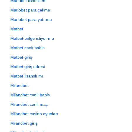
Mariobet lisanslı mı
Mariobet para çekme
Mariobet para yatırma
Matbet
Matbet belge istiyor mu
Matbet canlı bahis
Matbet giriş
Matbet giriş adresi
Matbet lisanslı mı
Milanobet
Milanobet canlı bahis
Milanobet canlı maç
Milanobet casino oyunları
Milanobet giriş