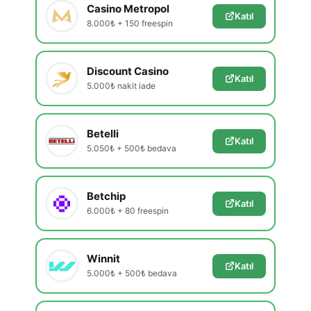
Casino Metropol
Katıl
8.000₺ + 150 freespin
Discount Casino
Katıl
5.000₺ nakit iade
Betelli
Katıl
5.050₺ + 500₺ bedava
Betchip
Katıl
6.000₺ + 80 freespin
Winnit
Katıl
5.000₺ + 500₺ bedava