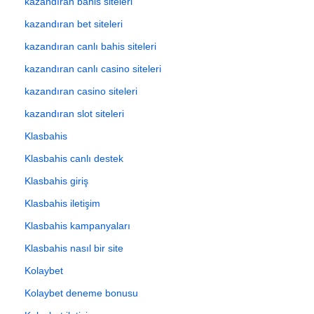
kazandıran bahis siteleri
kazandıran bet siteleri
kazandıran canlı bahis siteleri
kazandıran canlı casino siteleri
kazandıran casino siteleri
kazandıran slot siteleri
Klasbahis
Klasbahis canlı destek
Klasbahis giriş
Klasbahis iletişim
Klasbahis kampanyaları
Klasbahis nasıl bir site
Kolaybet
Kolaybet deneme bonusu