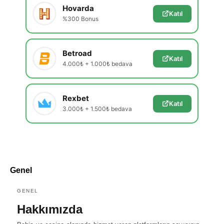
Hovarda
Katıl
%300 Bonus
Betroad
Katıl
4.000₺ + 1.000₺ bedava
Rexbet
Katıl
3.000₺ + 1.500₺ bedava
Genel
GENEL
Hakkımızda