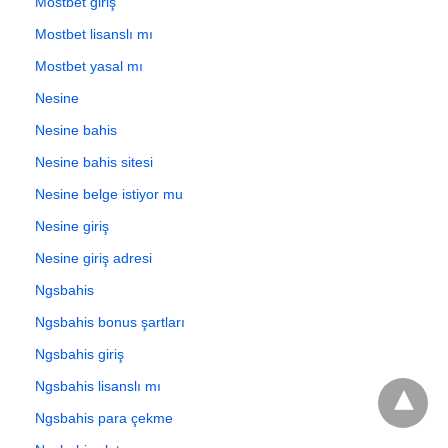
Mostbet giriş
Mostbet lisanslı mı
Mostbet yasal mı
Nesine
Nesine bahis
Nesine bahis sitesi
Nesine belge istiyor mu
Nesine giriş
Nesine giriş adresi
Ngsbahis
Ngsbahis bonus şartları
Ngsbahis giriş
Ngsbahis lisanslı mı
Ngsbahis para çekme