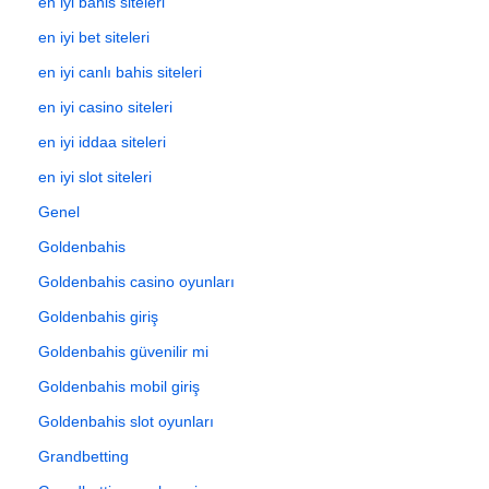
en iyi bahis siteleri
en iyi bet siteleri
en iyi canlı bahis siteleri
en iyi casino siteleri
en iyi iddaa siteleri
en iyi slot siteleri
Genel
Goldenbahis
Goldenbahis casino oyunları
Goldenbahis giriş
Goldenbahis güvenilir mi
Goldenbahis mobil giriş
Goldenbahis slot oyunları
Grandbetting