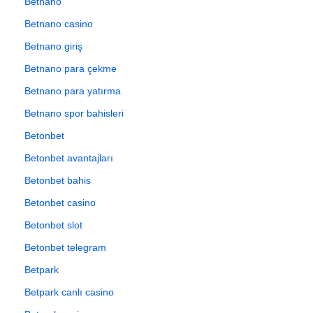
Betnano
Betnano casino
Betnano giriş
Betnano para çekme
Betnano para yatırma
Betnano spor bahisleri
Betonbet
Betonbet avantajları
Betonbet bahis
Betonbet casino
Betonbet slot
Betonbet telegram
Betpark
Betpark canlı casino