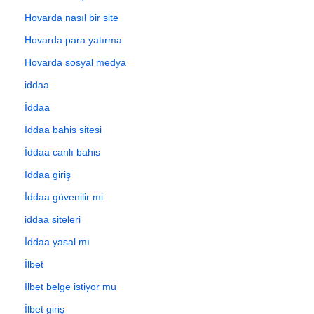
Hovarda nasıl bir site
Hovarda para yatırma
Hovarda sosyal medya
iddaa
İddaa
İddaa bahis sitesi
İddaa canlı bahis
İddaa giriş
İddaa güvenilir mi
iddaa siteleri
İddaa yasal mı
İlbet
İlbet belge istiyor mu
İlbet giriş