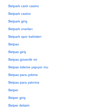
Betpark canlı casino
Betpark casino
Betpark giriş
Betpark oranları
Betpark spor bahisleri
Betpas
Betpas giriş
Betpas güvenilir mi
Betpas ödeme yapıyor mu
Betpas para çekme
Betpas para yatırma
Betper
Betper giriş
Betper iletişim