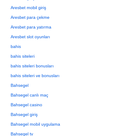
Aresbet mobil giriş
Aresbet para çekme
Aresbet para yatırma
Aresbet slot oyunları
bahis
bahis siteleri
bahis siteleri bonusları
bahis siteleri ve bonusları
Bahsegel
Bahsegel canlı maç
Bahsegel casino
Bahsegel giriş
Bahsegel mobil uygulama
Bahsegel tv