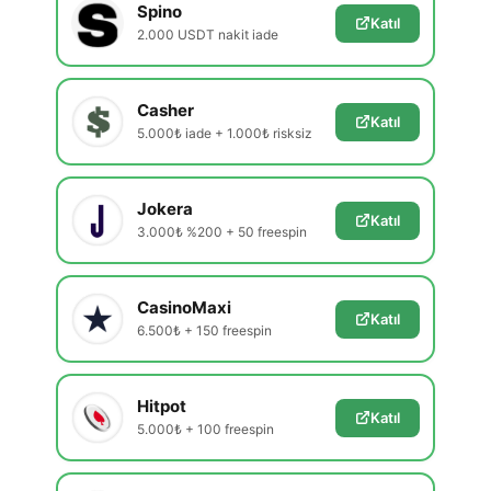
Spino
Katıl
2.000 USDT nakit iade
Casher
Katıl
5.000₺ iade + 1.000₺ risksiz
Jokera
Katıl
3.000₺ %200 + 50 freespin
CasinoMaxi
Katıl
6.500₺ + 150 freespin
Hitpot
Katıl
5.000₺ + 100 freespin