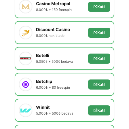
Casino Metropol
Katıl
8.000₺ + 150 freespin
Discount Casino
Katıl
5.000₺ nakit iade
Betelli
Katıl
5.050₺ + 500₺ bedava
Betchip
Katıl
6.000₺ + 80 freespin
Winnit
Katıl
5.000₺ + 500₺ bedava