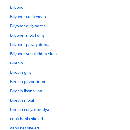
Bilyoner
Bilyoner canlı yayın
Bilyoner giriş adresi
Bilyoner mobil giriş
Bilyoner para yatırma
Bilyoner yasal iddaa sitesi
Birebin
Birebin giriş
Birebin güvenilir mi
Birebin lisanslı mı
Birebin mobil
Birebin sosyal medya
canlı bahis siteleri
canlı bet siteleri