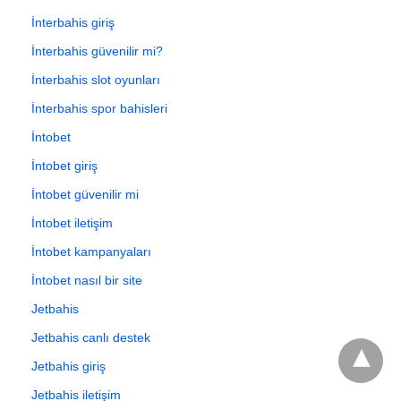
İnterbahis giriş
İnterbahis güvenilir mi?
İnterbahis slot oyunları
İnterbahis spor bahisleri
İntobet
İntobet giriş
İntobet güvenilir mi
İntobet iletişim
İntobet kampanyaları
İntobet nasıl bir site
Jetbahis
Jetbahis canlı destek
Jetbahis giriş
Jetbahis iletişim