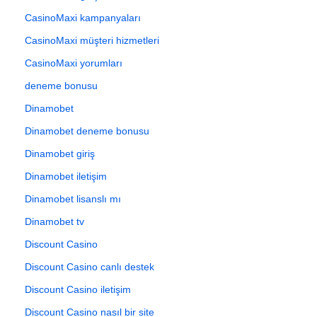
CasinoMaxi kampanyaları
CasinoMaxi müşteri hizmetleri
CasinoMaxi yorumları
deneme bonusu
Dinamobet
Dinamobet deneme bonusu
Dinamobet giriş
Dinamobet iletişim
Dinamobet lisanslı mı
Dinamobet tv
Discount Casino
Discount Casino canlı destek
Discount Casino iletişim
Discount Casino nasıl bir site