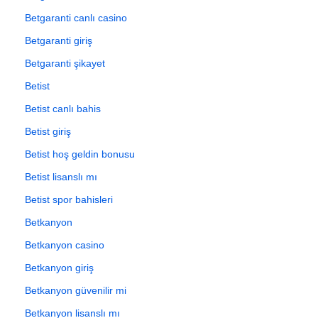
Betgaranti canlı casino
Betgaranti giriş
Betgaranti şikayet
Betist
Betist canlı bahis
Betist giriş
Betist hoş geldin bonusu
Betist lisanslı mı
Betist spor bahisleri
Betkanyon
Betkanyon casino
Betkanyon giriş
Betkanyon güvenilir mi
Betkanyon lisanslı mı