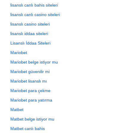
lisanslı canlı bahis siteleri
lisanslı canlı casino siteleri
lisanslı casino siteleri
lisanslı iddaa siteleri
Lisanslı İddaa Siteleri
Mariobet
Mariobet belge istiyor mu
Mariobet güvenilir mi
Mariobet lisanslı mı
Mariobet para çekme
Mariobet para yatırma
Matbet
Matbet belge istiyor mu
Matbet canlı bahis