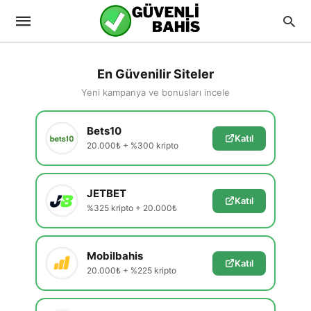
En Güvenilir Siteler
Yeni kampanya ve bonusları incele
Bets10
Katıl
20.000₺ + %300 kripto
JETBET
Katıl
%325 kripto + 20.000₺
Mobilbahis
Katıl
20.000₺ + %225 kripto