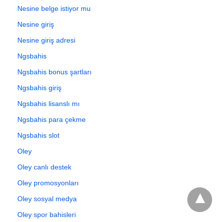
Nesine belge istiyor mu
Nesine giriş
Nesine giriş adresi
Ngsbahis
Ngsbahis bonus şartları
Ngsbahis giriş
Ngsbahis lisanslı mı
Ngsbahis para çekme
Ngsbahis slot
Oley
Oley canlı destek
Oley promosyonları
Oley sosyal medya
Oley spor bahisleri