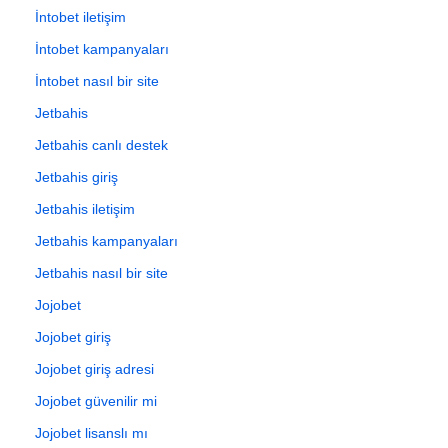
İntobet iletişim
İntobet kampanyaları
İntobet nasıl bir site
Jetbahis
Jetbahis canlı destek
Jetbahis giriş
Jetbahis iletişim
Jetbahis kampanyaları
Jetbahis nasıl bir site
Jojobet
Jojobet giriş
Jojobet giriş adresi
Jojobet güvenilir mi
Jojobet lisanslı mı