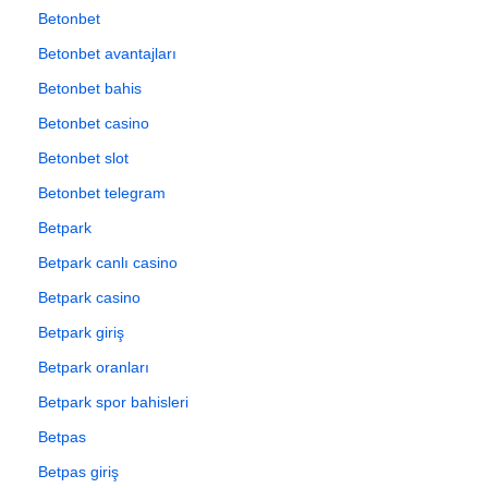
Betonbet
Betonbet avantajları
Betonbet bahis
Betonbet casino
Betonbet slot
Betonbet telegram
Betpark
Betpark canlı casino
Betpark casino
Betpark giriş
Betpark oranları
Betpark spor bahisleri
Betpas
Betpas giriş