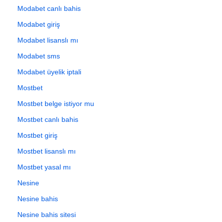
Modabet canlı bahis
Modabet giriş
Modabet lisanslı mı
Modabet sms
Modabet üyelik iptali
Mostbet
Mostbet belge istiyor mu
Mostbet canlı bahis
Mostbet giriş
Mostbet lisanslı mı
Mostbet yasal mı
Nesine
Nesine bahis
Nesine bahis sitesi