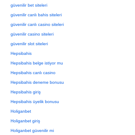
güvenilir bet siteleri
güvenilir canlı bahis siteleri
güvenilir canlı casino siteleri
güvenilir casino siteleri
güvenilir slot siteleri
Hepsibahis
Hepsibahis belge istiyor mu
Hepsibahis canlı casino
Hepsibahis deneme bonusu
Hepsibahis giriş
Hepsibahis üyelik bonusu
Holiganbet
Holiganbet giriş
Holiganbet güvenilir mi