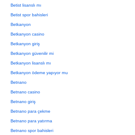
Betist lisanslı mı
Betist spor bahisleri
Betkanyon
Betkanyon casino
Betkanyon giriş
Betkanyon güvenilir mi
Betkanyon lisanslı mı
Betkanyon ödeme yapıyor mu
Betnano
Betnano casino
Betnano giriş
Betnano para çekme
Betnano para yatırma
Betnano spor bahisleri