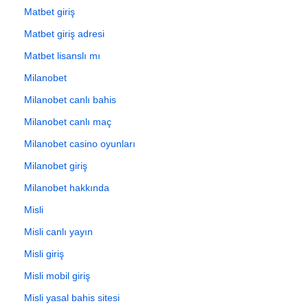
Matbet giriş
Matbet giriş adresi
Matbet lisanslı mı
Milanobet
Milanobet canlı bahis
Milanobet canlı maç
Milanobet casino oyunları
Milanobet giriş
Milanobet hakkında
Misli
Misli canlı yayın
Misli giriş
Misli mobil giriş
Misli yasal bahis sitesi