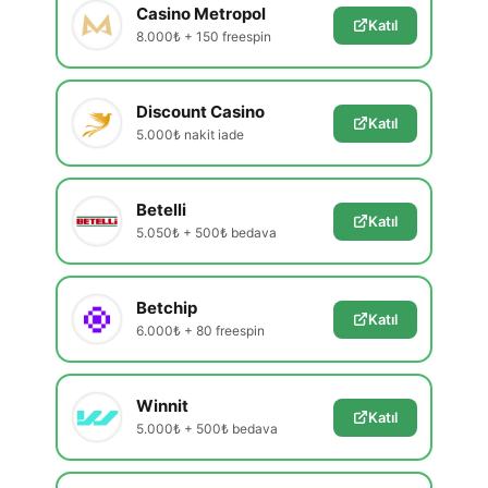
Casino Metropol
Katıl
8.000₺ + 150 freespin
Discount Casino
Katıl
5.000₺ nakit iade
Betelli
Katıl
5.050₺ + 500₺ bedava
Betchip
Katıl
6.000₺ + 80 freespin
Winnit
Katıl
5.000₺ + 500₺ bedava