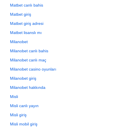
Matbet canlı bahis
Matbet giriş
Matbet giriş adresi
Matbet lisanslı mı
Milanobet
Milanobet canlı bahis
Milanobet canlı maç
Milanobet casino oyunları
Milanobet giriş
Milanobet hakkında
Misli
Misli canlı yayın
Misli giriş
Misli mobil giriş