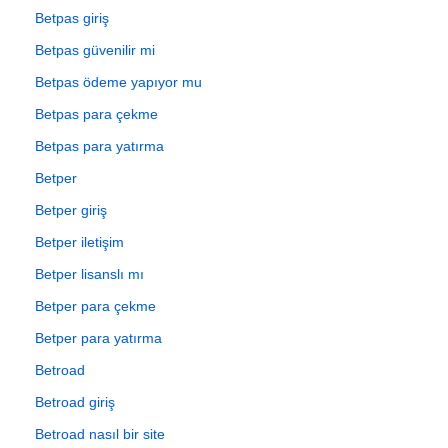
Betpas giriş
Betpas güvenilir mi
Betpas ödeme yapıyor mu
Betpas para çekme
Betpas para yatırma
Betper
Betper giriş
Betper iletişim
Betper lisanslı mı
Betper para çekme
Betper para yatırma
Betroad
Betroad giriş
Betroad nasıl bir site