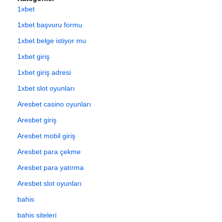
1xbet
1xbet başvuru formu
1xbet belge istiyor mu
1xbet giriş
1xbet giriş adresi
1xbet slot oyunları
Aresbet casino oyunları
Aresbet giriş
Aresbet mobil giriş
Aresbet para çekme
Aresbet para yatırma
Aresbet slot oyunları
bahis
bahis siteleri