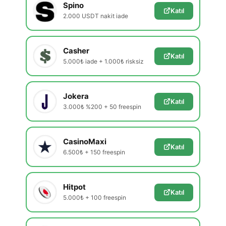
Spino
Katıl
2.000 USDT nakit iade
Casher
Katıl
5.000₺ iade + 1.000₺ risksiz
Jokera
Katıl
3.000₺ %200 + 50 freespin
CasinoMaxi
Katıl
6.500₺ + 150 freespin
Hitpot
Katıl
5.000₺ + 100 freespin