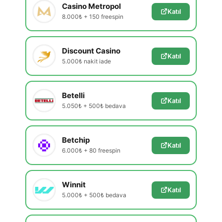
Casino Metropol
Katıl
8.000₺ + 150 freespin
Discount Casino
Katıl
5.000₺ nakit iade
Betelli
Katıl
5.050₺ + 500₺ bedava
Betchip
Katıl
6.000₺ + 80 freespin
Winnit
Katıl
5.000₺ + 500₺ bedava