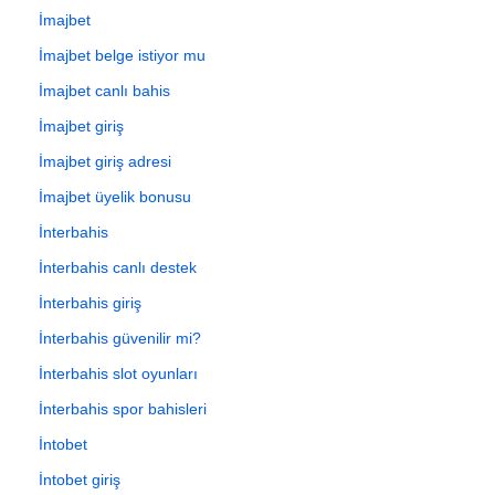
İmajbet
İmajbet belge istiyor mu
İmajbet canlı bahis
İmajbet giriş
İmajbet giriş adresi
İmajbet üyelik bonusu
İnterbahis
İnterbahis canlı destek
İnterbahis giriş
İnterbahis güvenilir mi?
İnterbahis slot oyunları
İnterbahis spor bahisleri
İntobet
İntobet giriş