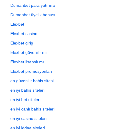
Dumanbet para yatırma
Dumanbet üyelik bonusu
Elexbet
Elexbet casino
Elexbet giriş
Elexbet güvenilir mi
Elexbet lisanslı mı
Elexbet promosyonları
en güvenilir bahis sitesi
en iyi bahis siteleri
en iyi bet siteleri
en iyi canlı bahis siteleri
en iyi casino siteleri
en iyi iddaa siteleri