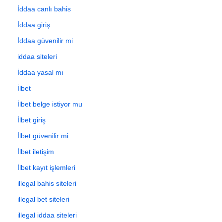
İddaa canlı bahis
İddaa giriş
İddaa güvenilir mi
iddaa siteleri
İddaa yasal mı
İlbet
İlbet belge istiyor mu
İlbet giriş
İlbet güvenilir mi
İlbet iletişim
İlbet kayıt işlemleri
illegal bahis siteleri
illegal bet siteleri
illegal iddaa siteleri