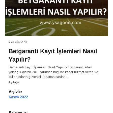
BETGARANTI
Betgaranti Kayıt İşlemleri Nasıl
Yapılır?
Betgaranti Kayıt İşlemleri Nasıl Yapılır? Betgaranti sitesi
yaklaşık olarak 2015 yılından bugüne kadar hizmet veren ve
kullanıcıların güvenini kazanan casino…
4 yıl ago
Arşivler
Kasım 2022
Kategoriler