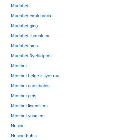
Modabet
Modabet canlı bahis
Modabet giriş
Modabet lisanslı mı
Modabet sms
Modabet üyelik iptali
Mostbet
Mostbet belge istiyor mu
Mostbet canlı bahis
Mostbet giriş
Mostbet lisanslı mı
Mostbet yasal mı
Nesine
Nesine bahis