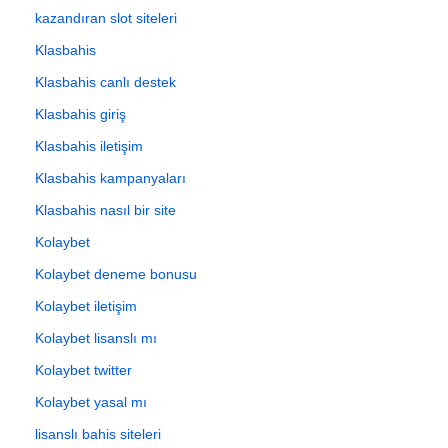
kazandıran slot siteleri
Klasbahis
Klasbahis canlı destek
Klasbahis giriş
Klasbahis iletişim
Klasbahis kampanyaları
Klasbahis nasıl bir site
Kolaybet
Kolaybet deneme bonusu
Kolaybet iletişim
Kolaybet lisanslı mı
Kolaybet twitter
Kolaybet yasal mı
lisanslı bahis siteleri