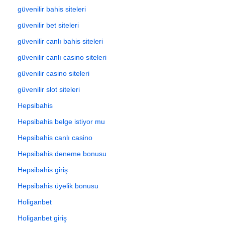
güvenilir bahis siteleri
güvenilir bet siteleri
güvenilir canlı bahis siteleri
güvenilir canlı casino siteleri
güvenilir casino siteleri
güvenilir slot siteleri
Hepsibahis
Hepsibahis belge istiyor mu
Hepsibahis canlı casino
Hepsibahis deneme bonusu
Hepsibahis giriş
Hepsibahis üyelik bonusu
Holiganbet
Holiganbet giriş