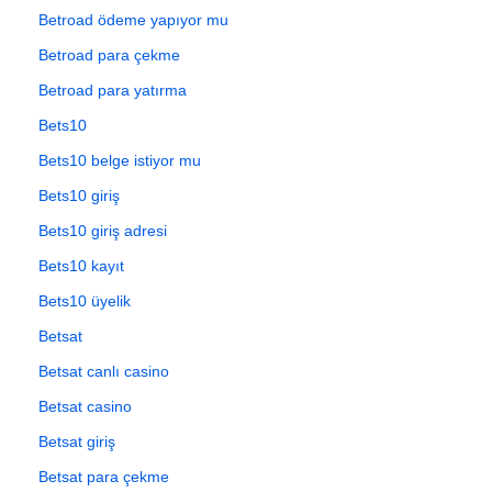
Betroad ödeme yapıyor mu
Betroad para çekme
Betroad para yatırma
Bets10
Bets10 belge istiyor mu
Bets10 giriş
Bets10 giriş adresi
Bets10 kayıt
Bets10 üyelik
Betsat
Betsat canlı casino
Betsat casino
Betsat giriş
Betsat para çekme