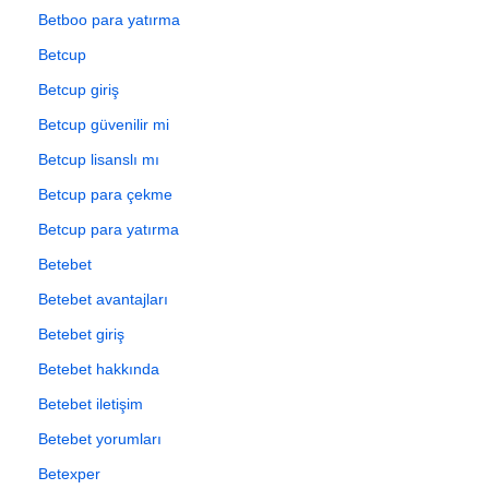
Betboo para yatırma
Betcup
Betcup giriş
Betcup güvenilir mi
Betcup lisanslı mı
Betcup para çekme
Betcup para yatırma
Betebet
Betebet avantajları
Betebet giriş
Betebet hakkında
Betebet iletişim
Betebet yorumları
Betexper