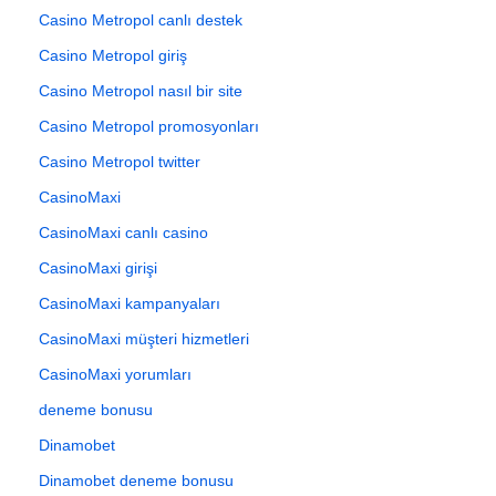
Casino Metropol canlı destek
Casino Metropol giriş
Casino Metropol nasıl bir site
Casino Metropol promosyonları
Casino Metropol twitter
CasinoMaxi
CasinoMaxi canlı casino
CasinoMaxi girişi
CasinoMaxi kampanyaları
CasinoMaxi müşteri hizmetleri
CasinoMaxi yorumları
deneme bonusu
Dinamobet
Dinamobet deneme bonusu