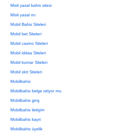
Misli yasal bahis sitesi
Misli yasal mı
Mobil Bahis Siteleri
Mobil bet Siteleri
Mobil casino Siteleri
Mobil iddaa Siteleri
Mobil kumar Siteleri
Mobil slot Siteleri
Mobilbahis
Mobilbahis belge istiyor mu
Mobilbahis giriş
Mobilbahis iletişim
Mobilbahis kayıt
Mobilbahis üyelik