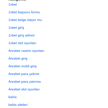
1xbet
1xbet başvuru formu
1xbet belge istiyor mu
1xbet giriş
1xbet giriş adresi
1xbet slot oyunları
Aresbet casino oyunları
Aresbet giriş
Aresbet mobil giriş
Aresbet para çekme
Aresbet para yatırma
Aresbet slot oyunları
bahis
bahis siteleri