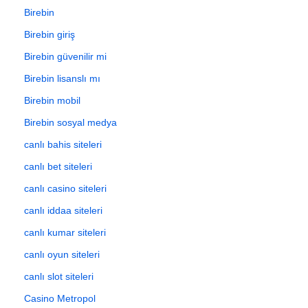
Birebin
Birebin giriş
Birebin güvenilir mi
Birebin lisanslı mı
Birebin mobil
Birebin sosyal medya
canlı bahis siteleri
canlı bet siteleri
canlı casino siteleri
canlı iddaa siteleri
canlı kumar siteleri
canlı oyun siteleri
canlı slot siteleri
Casino Metropol