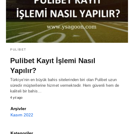
PULIBET
Pulibet Kayıt İşlemi Nasıl
Yapılır?
Türkiye’nin en büyük bahis sitelerinden biri olan Pulibet uzun
süredir müşterilerine hizmet vermektedir. Hem güvenli hem de
kaliteli bir bahis…
4 yıl ago
Arşivler
Kasım 2022
Kategoriler