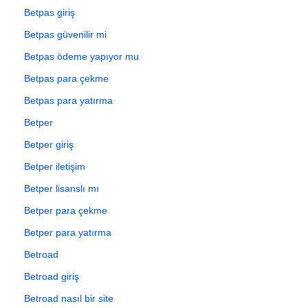
Betpas giriş
Betpas güvenilir mi
Betpas ödeme yapıyor mu
Betpas para çekme
Betpas para yatırma
Betper
Betper giriş
Betper iletişim
Betper lisanslı mı
Betper para çekme
Betper para yatırma
Betroad
Betroad giriş
Betroad nasıl bir site