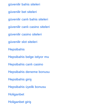
güvenilir bahis siteleri
güvenilir bet siteleri
güvenilir canlı bahis siteleri
güvenilir canlı casino siteleri
güvenilir casino siteleri
güvenilir slot siteleri
Hepsibahis
Hepsibahis belge istiyor mu
Hepsibahis canlı casino
Hepsibahis deneme bonusu
Hepsibahis giriş
Hepsibahis üyelik bonusu
Holiganbet
Holiganbet giriş