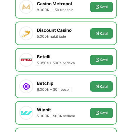
Casino Metropol
Katıl
8.000₺ + 150 freespin
Discount Casino
Katıl
5.000₺ nakit iade
Betelli
Katıl
5.050₺ + 500₺ bedava
Betchip
Katıl
6.000₺ + 80 freespin
Winnit
Katıl
5.000₺ + 500₺ bedava