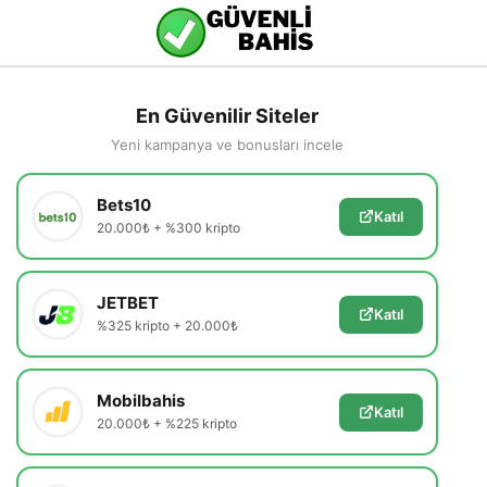
En Güvenilir Siteler
Yeni kampanya ve bonusları incele
Bets10
Katıl
20.000₺ + %300 kripto
JETBET
Katıl
%325 kripto + 20.000₺
Mobilbahis
Katıl
20.000₺ + %225 kripto