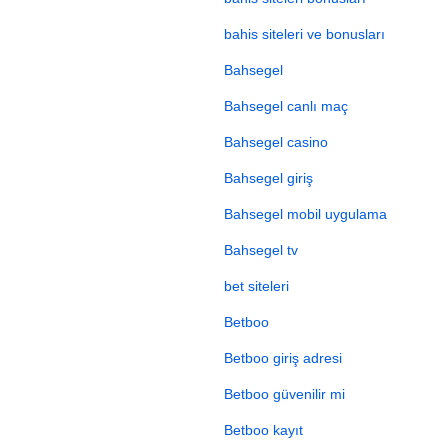
bahis siteleri ve bonusları
Bahsegel
Bahsegel canlı maç
Bahsegel casino
Bahsegel giriş
Bahsegel mobil uygulama
Bahsegel tv
bet siteleri
Betboo
Betboo giriş adresi
Betboo güvenilir mi
Betboo kayıt