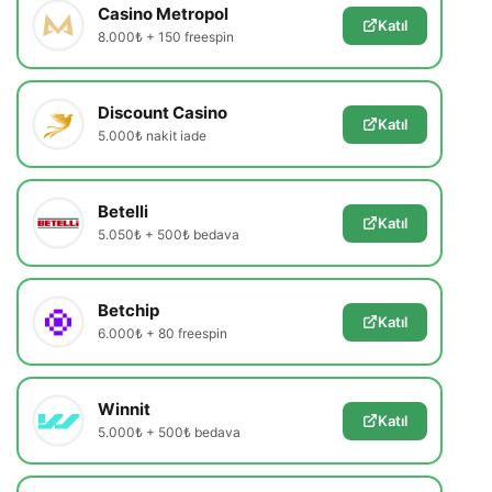
Casino Metropol
Katıl
8.000₺ + 150 freespin
Discount Casino
Katıl
5.000₺ nakit iade
Betelli
Katıl
5.050₺ + 500₺ bedava
Betchip
Katıl
6.000₺ + 80 freespin
Winnit
Katıl
5.000₺ + 500₺ bedava