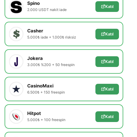
Spino
Katıl
2.000 USDT nakit iade
Casher
Katıl
5.000₺ iade + 1.000₺ risksiz
Jokera
Katıl
3.000₺ %200 + 50 freespin
CasinoMaxi
Katıl
6.500₺ + 150 freespin
Hitpot
Katıl
5.000₺ + 100 freespin