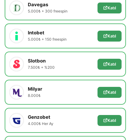
Davegas
Katıl
5.000₺ + 300 freespin
Intobet
Katıl
5.000₺ + 150 freespin
Slotbon
Katıl
7.500₺ + %200
Milyar
Katıl
8.000₺
Genzobet
Katıl
4.000₺ Her Ay