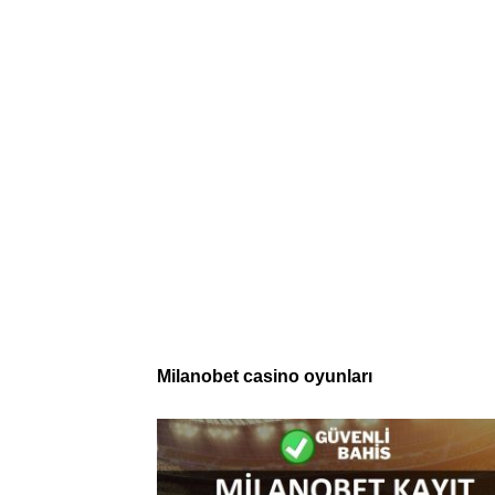
Milanobet casino oyunları