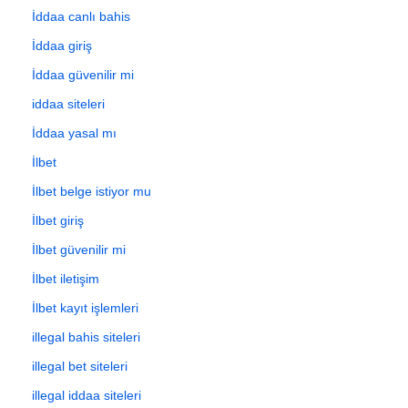
İddaa canlı bahis
İddaa giriş
İddaa güvenilir mi
iddaa siteleri
İddaa yasal mı
İlbet
İlbet belge istiyor mu
İlbet giriş
İlbet güvenilir mi
İlbet iletişim
İlbet kayıt işlemleri
illegal bahis siteleri
illegal bet siteleri
illegal iddaa siteleri