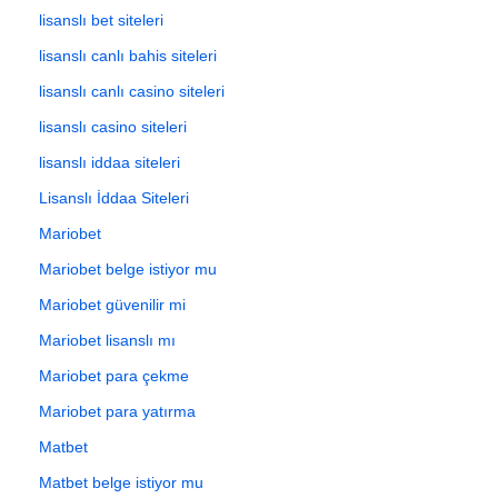
lisanslı bet siteleri
lisanslı canlı bahis siteleri
lisanslı canlı casino siteleri
lisanslı casino siteleri
lisanslı iddaa siteleri
Lisanslı İddaa Siteleri
Mariobet
Mariobet belge istiyor mu
Mariobet güvenilir mi
Mariobet lisanslı mı
Mariobet para çekme
Mariobet para yatırma
Matbet
Matbet belge istiyor mu