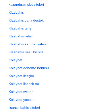
kazandıran slot siteleri
Klasbahis
Klasbahis canlı destek
Klasbahis giriş
Klasbahis iletişim
Klasbahis kampanyaları
Klasbahis nasıl bir site
Kolaybet
Kolaybet deneme bonusu
Kolaybet iletişim
Kolaybet lisanslı mı
Kolaybet twitter
Kolaybet yasal mı
lisanslı bahis siteleri