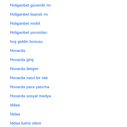
Holiganbet güvenilir mi
Holiganbet lisanslı mı
Holiganbet mobil
Holiganbet yorumları
hoş geldin bonusu
Hovarda
Hovarda giriş
Hovarda iletişim
Hovarda nasıl bir site
Hovarda para yatırma
Hovarda sosyal medya
iddaa
İddaa
İddaa bahis sitesi