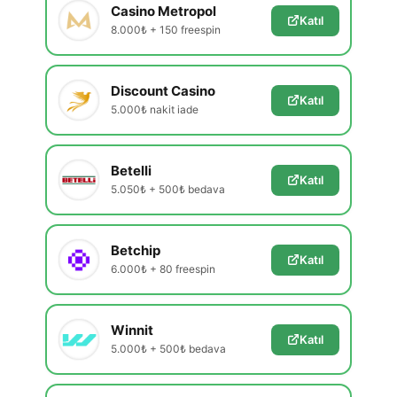
Casino Metropol
Katıl
8.000₺ + 150 freespin
Discount Casino
Katıl
5.000₺ nakit iade
Betelli
Katıl
5.050₺ + 500₺ bedava
Betchip
Katıl
6.000₺ + 80 freespin
Winnit
Katıl
5.000₺ + 500₺ bedava