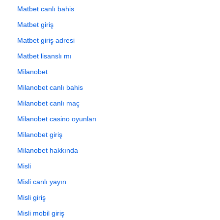
Matbet canlı bahis
Matbet giriş
Matbet giriş adresi
Matbet lisanslı mı
Milanobet
Milanobet canlı bahis
Milanobet canlı maç
Milanobet casino oyunları
Milanobet giriş
Milanobet hakkında
Misli
Misli canlı yayın
Misli giriş
Misli mobil giriş