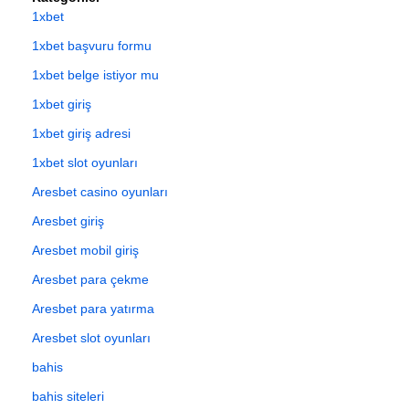
1xbet
1xbet başvuru formu
1xbet belge istiyor mu
1xbet giriş
1xbet giriş adresi
1xbet slot oyunları
Aresbet casino oyunları
Aresbet giriş
Aresbet mobil giriş
Aresbet para çekme
Aresbet para yatırma
Aresbet slot oyunları
bahis
bahis siteleri