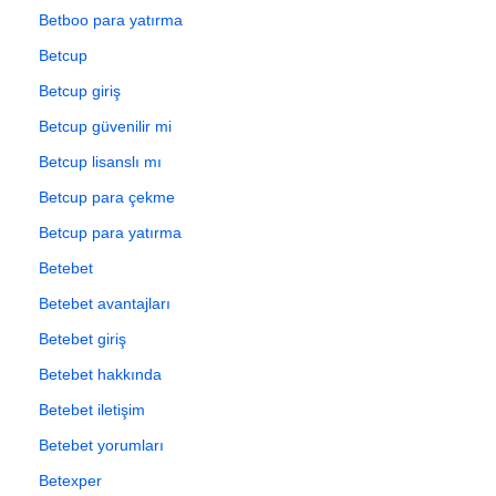
Betboo para yatırma
Betcup
Betcup giriş
Betcup güvenilir mi
Betcup lisanslı mı
Betcup para çekme
Betcup para yatırma
Betebet
Betebet avantajları
Betebet giriş
Betebet hakkında
Betebet iletişim
Betebet yorumları
Betexper