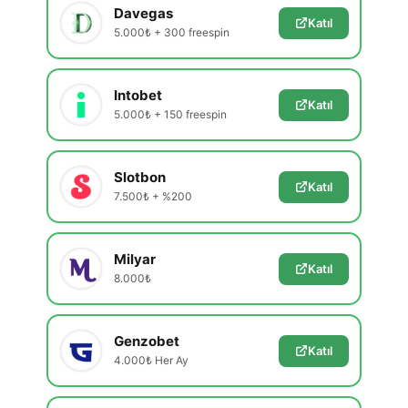
Davegas
Katıl
5.000₺ + 300 freespin
Intobet
Katıl
5.000₺ + 150 freespin
Slotbon
Katıl
7.500₺ + %200
Milyar
Katıl
8.000₺
Genzobet
Katıl
4.000₺ Her Ay