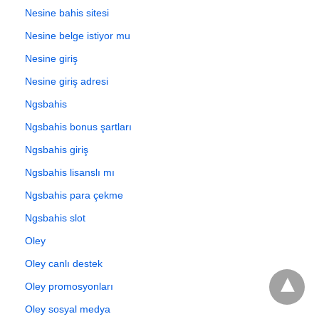
Nesine bahis sitesi
Nesine belge istiyor mu
Nesine giriş
Nesine giriş adresi
Ngsbahis
Ngsbahis bonus şartları
Ngsbahis giriş
Ngsbahis lisanslı mı
Ngsbahis para çekme
Ngsbahis slot
Oley
Oley canlı destek
Oley promosyonları
Oley sosyal medya