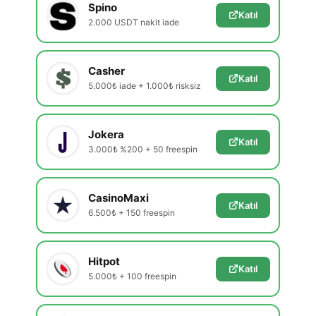
Spino
Katıl
2.000 USDT nakit iade
Casher
Katıl
5.000₺ iade + 1.000₺ risksiz
Jokera
Katıl
3.000₺ %200 + 50 freespin
CasinoMaxi
Katıl
6.500₺ + 150 freespin
Hitpot
Katıl
5.000₺ + 100 freespin