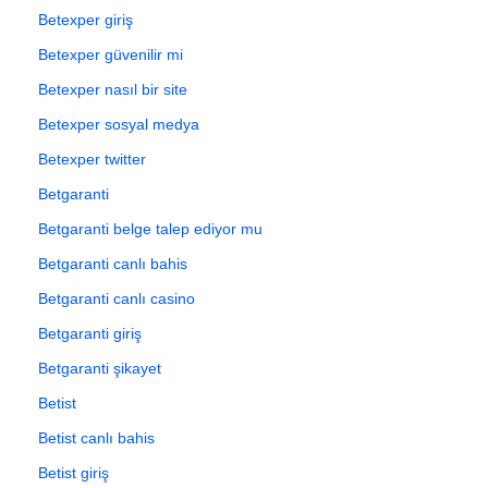
Betexper giriş
Betexper güvenilir mi
Betexper nasıl bir site
Betexper sosyal medya
Betexper twitter
Betgaranti
Betgaranti belge talep ediyor mu
Betgaranti canlı bahis
Betgaranti canlı casino
Betgaranti giriş
Betgaranti şikayet
Betist
Betist canlı bahis
Betist giriş