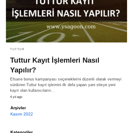
TUTTUR
Tuttur Kayıt İşlemleri Nasıl
Yapılır?
Efsane bonus kampanyası seçeneklerini düzenli olarak vermeyi
sürdüren Tuttur kayıt işlemini ilk defa yapan yani siteye yeni
kayıt olan kullanıcıların…
4 yıl ago
Arşivler
Kasım 2022
Kategoriler