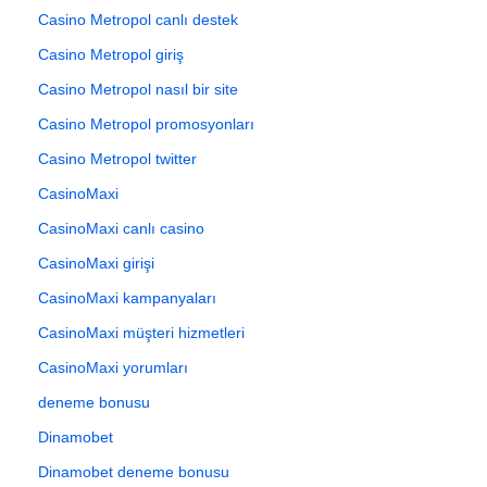
Casino Metropol canlı destek
Casino Metropol giriş
Casino Metropol nasıl bir site
Casino Metropol promosyonları
Casino Metropol twitter
CasinoMaxi
CasinoMaxi canlı casino
CasinoMaxi girişi
CasinoMaxi kampanyaları
CasinoMaxi müşteri hizmetleri
CasinoMaxi yorumları
deneme bonusu
Dinamobet
Dinamobet deneme bonusu