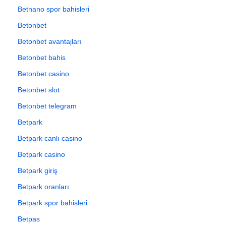
Betnano spor bahisleri
Betonbet
Betonbet avantajları
Betonbet bahis
Betonbet casino
Betonbet slot
Betonbet telegram
Betpark
Betpark canlı casino
Betpark casino
Betpark giriş
Betpark oranları
Betpark spor bahisleri
Betpas