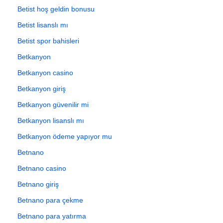
Betist hoş geldin bonusu
Betist lisanslı mı
Betist spor bahisleri
Betkanyon
Betkanyon casino
Betkanyon giriş
Betkanyon güvenilir mi
Betkanyon lisanslı mı
Betkanyon ödeme yapıyor mu
Betnano
Betnano casino
Betnano giriş
Betnano para çekme
Betnano para yatırma