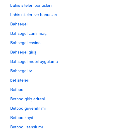
bahis siteleri bonusları
bahis siteleri ve bonusları
Bahsegel
Bahsegel canlı maç
Bahsegel casino
Bahsegel giriş
Bahsegel mobil uygulama
Bahsegel tv
bet siteleri
Betboo
Betboo giriş adresi
Betboo güvenilir mi
Betboo kayıt
Betboo lisanslı mı