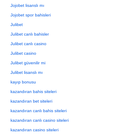
Jojobet lisanslı mı
Jojobet spor bahisleri
Julibet
Julibet canlı bahisler
Julibet canlı casino
Julibet casino
Julibet güvenilir mi
Julibet lisanslı mı
kayıp bonusu
kazandıran bahis siteleri
kazandıran bet siteleri
kazandıran canlı bahis siteleri
kazandıran canlı casino siteleri
kazandıran casino siteleri