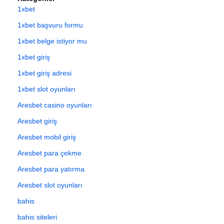
1xbet
1xbet başvuru formu
1xbet belge istiyor mu
1xbet giriş
1xbet giriş adresi
1xbet slot oyunları
Aresbet casino oyunları
Aresbet giriş
Aresbet mobil giriş
Aresbet para çekme
Aresbet para yatırma
Aresbet slot oyunları
bahis
bahis siteleri