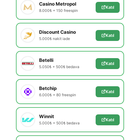
Casino Metropol
Katıl
8.000₺ + 150 freespin
Discount Casino
Katıl
5.000₺ nakit iade
Betelli
Katıl
5.050₺ + 500₺ bedava
Betchip
Katıl
6.000₺ + 80 freespin
Winnit
Katıl
5.000₺ + 500₺ bedava