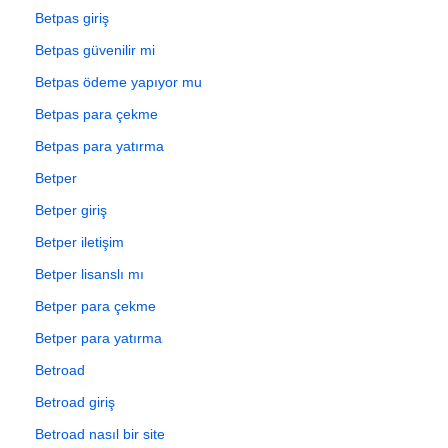
Betpas giriş
Betpas güvenilir mi
Betpas ödeme yapıyor mu
Betpas para çekme
Betpas para yatırma
Betper
Betper giriş
Betper iletişim
Betper lisanslı mı
Betper para çekme
Betper para yatırma
Betroad
Betroad giriş
Betroad nasıl bir site