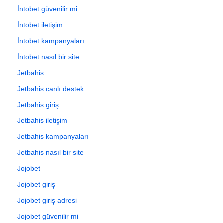
İntobet güvenilir mi
İntobet iletişim
İntobet kampanyaları
İntobet nasıl bir site
Jetbahis
Jetbahis canlı destek
Jetbahis giriş
Jetbahis iletişim
Jetbahis kampanyaları
Jetbahis nasıl bir site
Jojobet
Jojobet giriş
Jojobet giriş adresi
Jojobet güvenilir mi