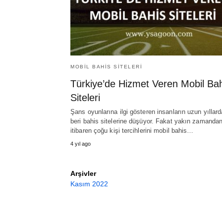
MOBIL BAHIS SITELERI
Türkiye’de Hizmet Veren Mobil Ba
Siteleri
Şans oyunlarına ilgi gösteren insanların uzun yıllar
beri bahis sitelerine düşüyor. Fakat yakın zamanda
itibaren çoğu kişi tercihlerini mobil bahis…
4 yıl ago
Arşivler
Kasım 2022