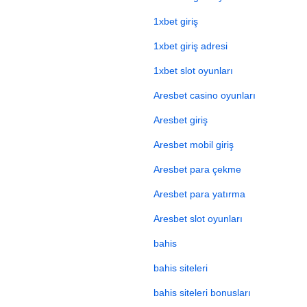
1xbet giriş
1xbet giriş adresi
1xbet slot oyunları
Aresbet casino oyunları
Aresbet giriş
Aresbet mobil giriş
Aresbet para çekme
Aresbet para yatırma
Aresbet slot oyunları
bahis
bahis siteleri
bahis siteleri bonusları