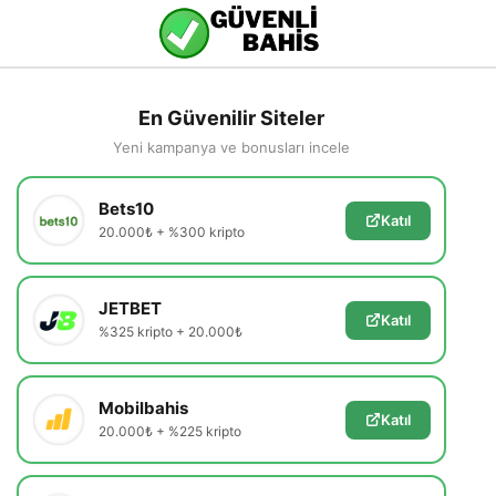
En Güvenilir Siteler
Yeni kampanya ve bonusları incele
Bets10
Katıl
20.000₺ + %300 kripto
JETBET
Katıl
%325 kripto + 20.000₺
Mobilbahis
Katıl
20.000₺ + %225 kripto