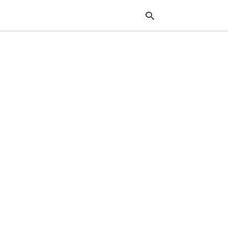
Typ
your
sea
que
and
hit
ente