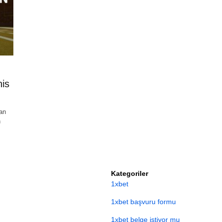
his
dan
n
Kategoriler
1xbet
1xbet başvuru formu
1xbet belge istiyor mu