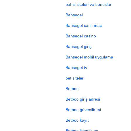
bahis siteleri ve bonusları
Bahsegel
Bahsegel canlı maç
Bahsegel casino
Bahsegel giriş
Bahsegel mobil uygulama
Bahsegel tv
bet siteleri
Betboo
Betboo giriş adresi
Betboo güvenilir mi
Betboo kayıt
Betboo lisanslı mı