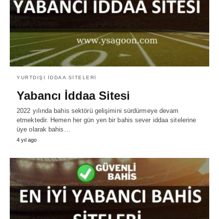
YURTDIŞI IDDAA SITELERI
Yabancı İddaa Sitesi
2022 yılında bahis sektörü gelişimini sürdürmeye devam
etmektedir. Hemen her gün yen bir bahis sever iddaa sitelerine
üye olarak bahis…
4 yıl ago