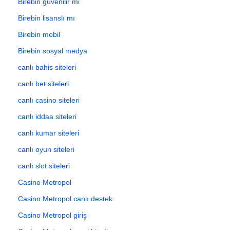
Birebin güvenilir mi
Birebin lisanslı mı
Birebin mobil
Birebin sosyal medya
canlı bahis siteleri
canlı bet siteleri
canlı casino siteleri
canlı iddaa siteleri
canlı kumar siteleri
canlı oyun siteleri
canlı slot siteleri
Casino Metropol
Casino Metropol canlı destek
Casino Metropol giriş