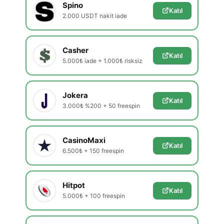
Spino
Katıl
2.000 USDT nakit iade
Casher
Katıl
5.000₺ iade + 1.000₺ risksiz
Jokera
Katıl
3.000₺ %200 + 50 freespin
CasinoMaxi
Katıl
6.500₺ + 150 freespin
Hitpot
Katıl
5.000₺ + 100 freespin