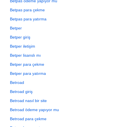
Betpas ödeme yapıyor mu
Betpas para çekme
Betpas para yatırma
Betper
Betper giriş
Betper iletişim
Betper lisanslı mı
Betper para çekme
Betper para yatırma
Betroad
Betroad giriş
Betroad nasıl bir site
Betroad ödeme yapıyor mu
Betroad para çekme