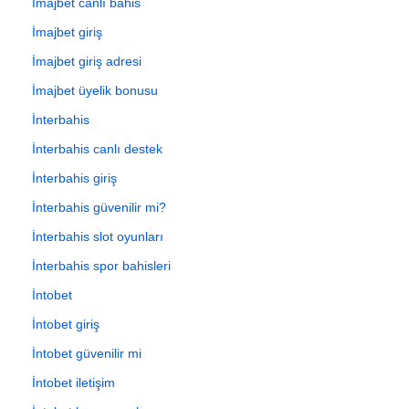
İmajbet canlı bahis
İmajbet giriş
İmajbet giriş adresi
İmajbet üyelik bonusu
İnterbahis
İnterbahis canlı destek
İnterbahis giriş
İnterbahis güvenilir mi?
İnterbahis slot oyunları
İnterbahis spor bahisleri
İntobet
İntobet giriş
İntobet güvenilir mi
İntobet iletişim