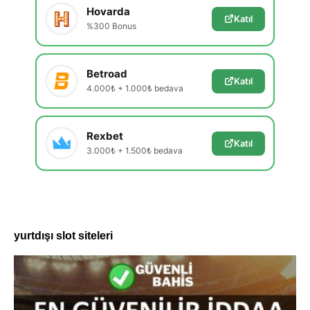
Hovarda
Katıl
%300 Bonus
Betroad
Katıl
4.000₺ + 1.000₺ bedava
Rexbet
Katıl
3.000₺ + 1.500₺ bedava
yurtdışı slot siteleri