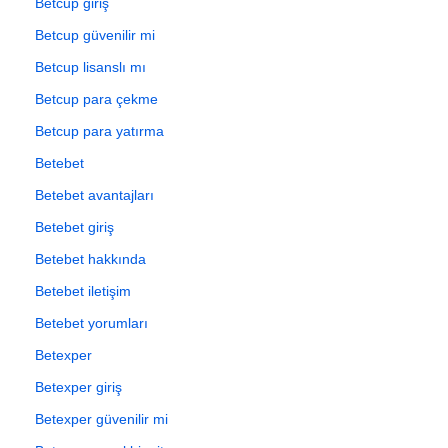
Betcup giriş
Betcup güvenilir mi
Betcup lisanslı mı
Betcup para çekme
Betcup para yatırma
Betebet
Betebet avantajları
Betebet giriş
Betebet hakkında
Betebet iletişim
Betebet yorumları
Betexper
Betexper giriş
Betexper güvenilir mi