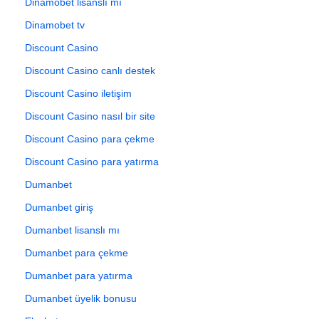
Dinamobet lisanslı mı
Dinamobet tv
Discount Casino
Discount Casino canlı destek
Discount Casino iletişim
Discount Casino nasıl bir site
Discount Casino para çekme
Discount Casino para yatırma
Dumanbet
Dumanbet giriş
Dumanbet lisanslı mı
Dumanbet para çekme
Dumanbet para yatırma
Dumanbet üyelik bonusu