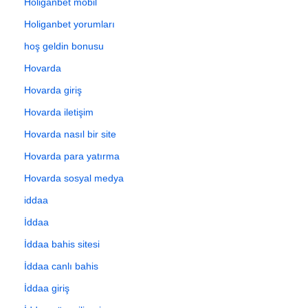
Holiganbet mobil
Holiganbet yorumları
hoş geldin bonusu
Hovarda
Hovarda giriş
Hovarda iletişim
Hovarda nasıl bir site
Hovarda para yatırma
Hovarda sosyal medya
iddaa
İddaa
İddaa bahis sitesi
İddaa canlı bahis
İddaa giriş