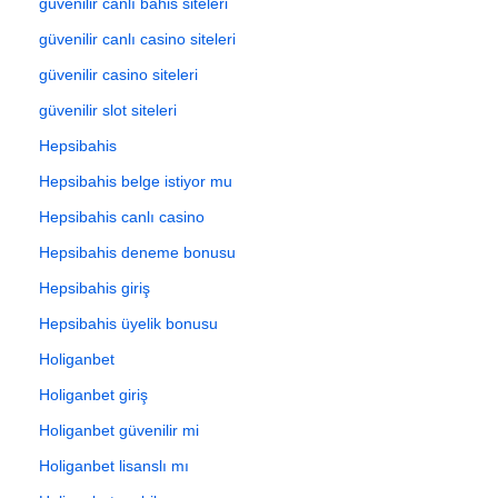
güvenilir canlı bahis siteleri
güvenilir canlı casino siteleri
güvenilir casino siteleri
güvenilir slot siteleri
Hepsibahis
Hepsibahis belge istiyor mu
Hepsibahis canlı casino
Hepsibahis deneme bonusu
Hepsibahis giriş
Hepsibahis üyelik bonusu
Holiganbet
Holiganbet giriş
Holiganbet güvenilir mi
Holiganbet lisanslı mı