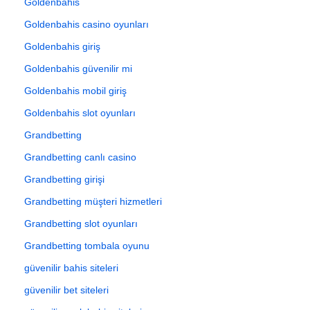
Goldenbahis
Goldenbahis casino oyunları
Goldenbahis giriş
Goldenbahis güvenilir mi
Goldenbahis mobil giriş
Goldenbahis slot oyunları
Grandbetting
Grandbetting canlı casino
Grandbetting girişi
Grandbetting müşteri hizmetleri
Grandbetting slot oyunları
Grandbetting tombala oyunu
güvenilir bahis siteleri
güvenilir bet siteleri