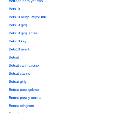
Betroad para yatırma
Bets10
Bets10 belge istiyor mu
Bets10 giriş
Bets10 giriş adresi
Bets10 kayıt
Bets10 üyelik
Betsat
Betsat canlı casino
Betsat casino
Betsat giriş
Betsat para çekme
Betsat para y atırma
Betsat telegram