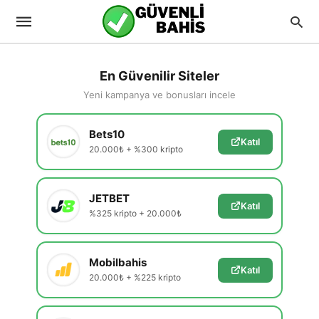
En Güvenilir Siteler
Yeni kampanya ve bonusları incele
Bets10
Katıl
20.000₺ + %300 kripto
JETBET
Katıl
%325 kripto + 20.000₺
Mobilbahis
Katıl
20.000₺ + %225 kripto