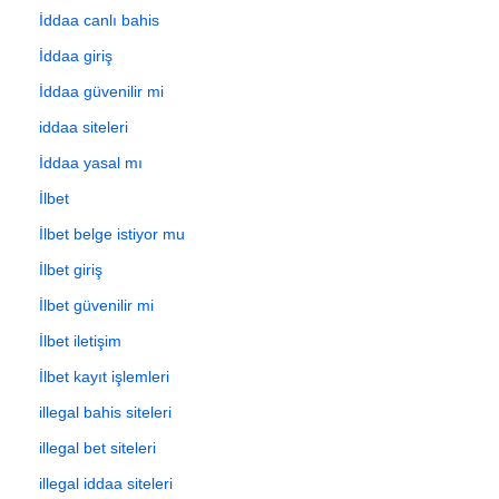
İddaa canlı bahis
İddaa giriş
İddaa güvenilir mi
iddaa siteleri
İddaa yasal mı
İlbet
İlbet belge istiyor mu
İlbet giriş
İlbet güvenilir mi
İlbet iletişim
İlbet kayıt işlemleri
illegal bahis siteleri
illegal bet siteleri
illegal iddaa siteleri