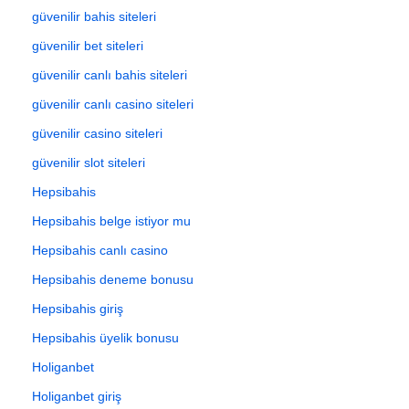
güvenilir bahis siteleri
güvenilir bet siteleri
güvenilir canlı bahis siteleri
güvenilir canlı casino siteleri
güvenilir casino siteleri
güvenilir slot siteleri
Hepsibahis
Hepsibahis belge istiyor mu
Hepsibahis canlı casino
Hepsibahis deneme bonusu
Hepsibahis giriş
Hepsibahis üyelik bonusu
Holiganbet
Holiganbet giriş