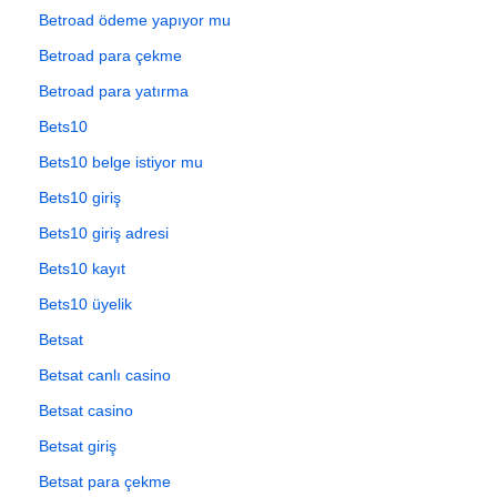
Betroad ödeme yapıyor mu
Betroad para çekme
Betroad para yatırma
Bets10
Bets10 belge istiyor mu
Bets10 giriş
Bets10 giriş adresi
Bets10 kayıt
Bets10 üyelik
Betsat
Betsat canlı casino
Betsat casino
Betsat giriş
Betsat para çekme