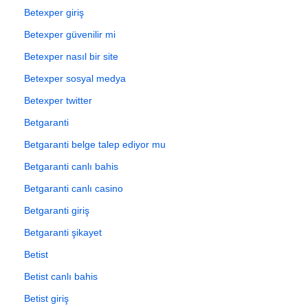
Betexper giriş
Betexper güvenilir mi
Betexper nasıl bir site
Betexper sosyal medya
Betexper twitter
Betgaranti
Betgaranti belge talep ediyor mu
Betgaranti canlı bahis
Betgaranti canlı casino
Betgaranti giriş
Betgaranti şikayet
Betist
Betist canlı bahis
Betist giriş