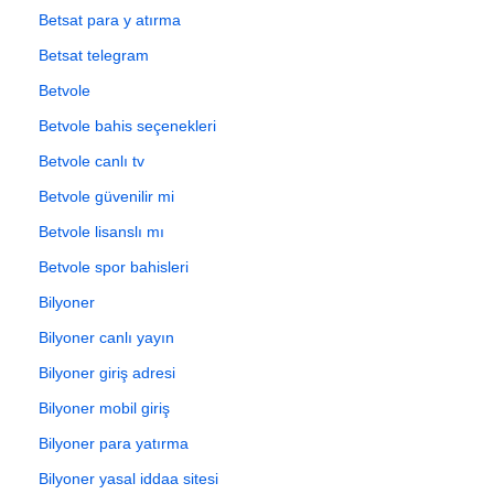
Betsat para y atırma
Betsat telegram
Betvole
Betvole bahis seçenekleri
Betvole canlı tv
Betvole güvenilir mi
Betvole lisanslı mı
Betvole spor bahisleri
Bilyoner
Bilyoner canlı yayın
Bilyoner giriş adresi
Bilyoner mobil giriş
Bilyoner para yatırma
Bilyoner yasal iddaa sitesi