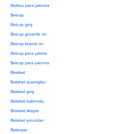
Betboo para yatırma
Betcup
Betcup giriş
Betcup güvenilir mi
Betcup lisanslı mı
Betcup para çekme
Betcup para yatırma
Betebet
Betebet avantajları
Betebet giriş
Betebet hakkında
Betebet iletişim
Betebet yorumları
Betexper