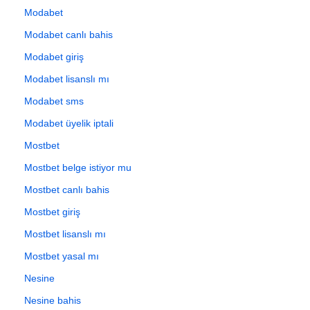
Modabet
Modabet canlı bahis
Modabet giriş
Modabet lisanslı mı
Modabet sms
Modabet üyelik iptali
Mostbet
Mostbet belge istiyor mu
Mostbet canlı bahis
Mostbet giriş
Mostbet lisanslı mı
Mostbet yasal mı
Nesine
Nesine bahis