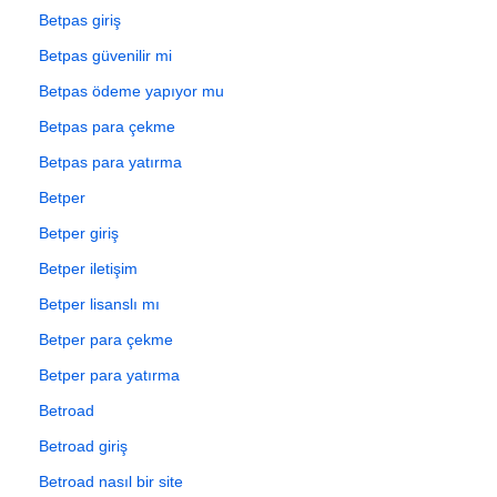
Betpas giriş
Betpas güvenilir mi
Betpas ödeme yapıyor mu
Betpas para çekme
Betpas para yatırma
Betper
Betper giriş
Betper iletişim
Betper lisanslı mı
Betper para çekme
Betper para yatırma
Betroad
Betroad giriş
Betroad nasıl bir site