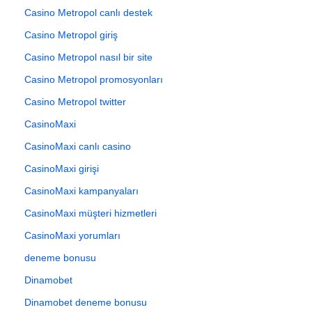
Casino Metropol canlı destek
Casino Metropol giriş
Casino Metropol nasıl bir site
Casino Metropol promosyonları
Casino Metropol twitter
CasinoMaxi
CasinoMaxi canlı casino
CasinoMaxi girişi
CasinoMaxi kampanyaları
CasinoMaxi müşteri hizmetleri
CasinoMaxi yorumları
deneme bonusu
Dinamobet
Dinamobet deneme bonusu