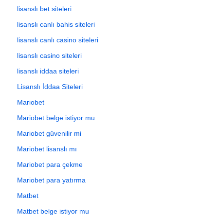
lisanslı bet siteleri
lisanslı canlı bahis siteleri
lisanslı canlı casino siteleri
lisanslı casino siteleri
lisanslı iddaa siteleri
Lisanslı İddaa Siteleri
Mariobet
Mariobet belge istiyor mu
Mariobet güvenilir mi
Mariobet lisanslı mı
Mariobet para çekme
Mariobet para yatırma
Matbet
Matbet belge istiyor mu