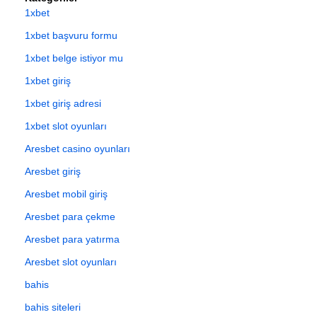
1xbet
1xbet başvuru formu
1xbet belge istiyor mu
1xbet giriş
1xbet giriş adresi
1xbet slot oyunları
Aresbet casino oyunları
Aresbet giriş
Aresbet mobil giriş
Aresbet para çekme
Aresbet para yatırma
Aresbet slot oyunları
bahis
bahis siteleri