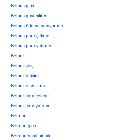
Betpas giriş
Betpas güvenilir mi
Betpas ödeme yapıyor mu
Betpas para çekme
Betpas para yatırma
Betper
Betper giriş
Betper iletişim
Betper lisanslı mı
Betper para çekme
Betper para yatırma
Betroad
Betroad giriş
Betroad nasıl bir site