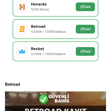
Hovarda
Katıl
%300 Bonus
Betroad
Katıl
4.000₺ + 1.000₺ bedava
Rexbet
Katıl
3.000₺ + 1.500₺ bedava
Betroad