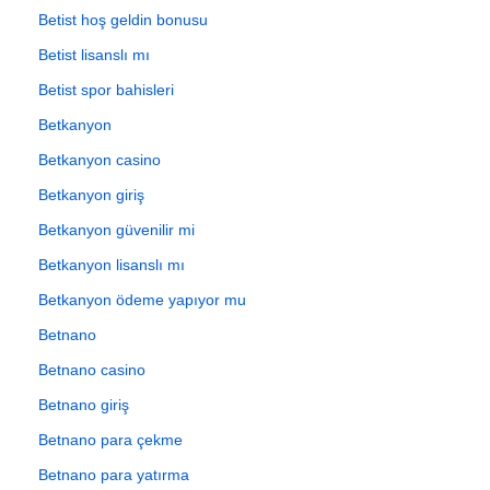
Betist hoş geldin bonusu
Betist lisanslı mı
Betist spor bahisleri
Betkanyon
Betkanyon casino
Betkanyon giriş
Betkanyon güvenilir mi
Betkanyon lisanslı mı
Betkanyon ödeme yapıyor mu
Betnano
Betnano casino
Betnano giriş
Betnano para çekme
Betnano para yatırma