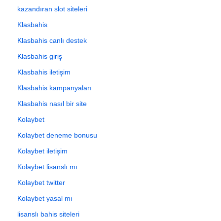
kazandıran slot siteleri
Klasbahis
Klasbahis canlı destek
Klasbahis giriş
Klasbahis iletişim
Klasbahis kampanyaları
Klasbahis nasıl bir site
Kolaybet
Kolaybet deneme bonusu
Kolaybet iletişim
Kolaybet lisanslı mı
Kolaybet twitter
Kolaybet yasal mı
lisanslı bahis siteleri