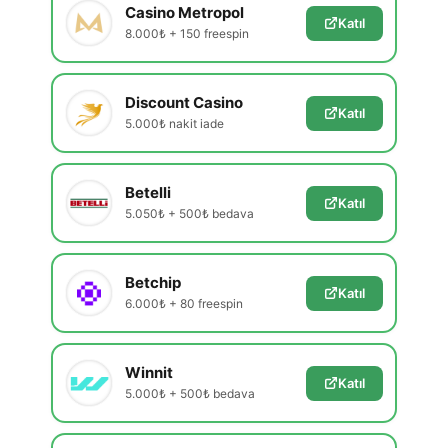
Casino Metropol
Katıl
8.000₺ + 150 freespin
Discount Casino
Katıl
5.000₺ nakit iade
Betelli
Katıl
5.050₺ + 500₺ bedava
Betchip
Katıl
6.000₺ + 80 freespin
Winnit
Katıl
5.000₺ + 500₺ bedava