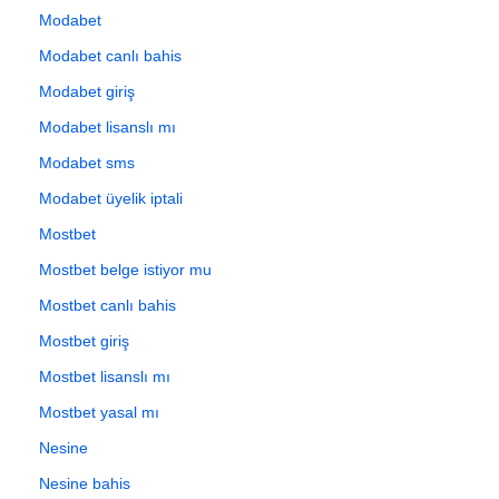
Modabet
Modabet canlı bahis
Modabet giriş
Modabet lisanslı mı
Modabet sms
Modabet üyelik iptali
Mostbet
Mostbet belge istiyor mu
Mostbet canlı bahis
Mostbet giriş
Mostbet lisanslı mı
Mostbet yasal mı
Nesine
Nesine bahis