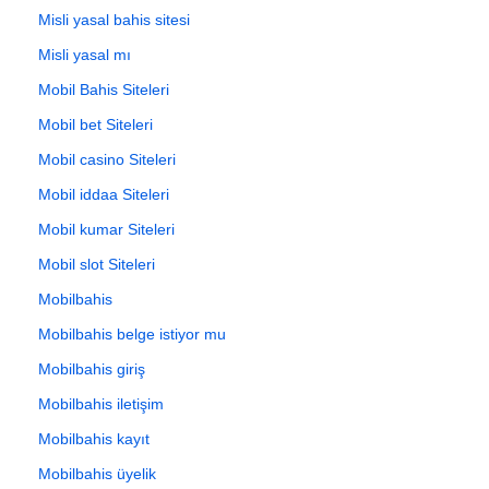
Misli yasal bahis sitesi
Misli yasal mı
Mobil Bahis Siteleri
Mobil bet Siteleri
Mobil casino Siteleri
Mobil iddaa Siteleri
Mobil kumar Siteleri
Mobil slot Siteleri
Mobilbahis
Mobilbahis belge istiyor mu
Mobilbahis giriş
Mobilbahis iletişim
Mobilbahis kayıt
Mobilbahis üyelik