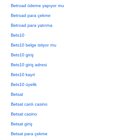
Betroad ödeme yapıyor mu
Betroad para çekme
Betroad para yatırma
Bets10
Bets10 belge istiyor mu
Bets10 giriş
Bets10 giriş adresi
Bets10 kayıt
Bets10 üyelik
Betsat
Betsat canlı casino
Betsat casino
Betsat giriş
Betsat para çekme