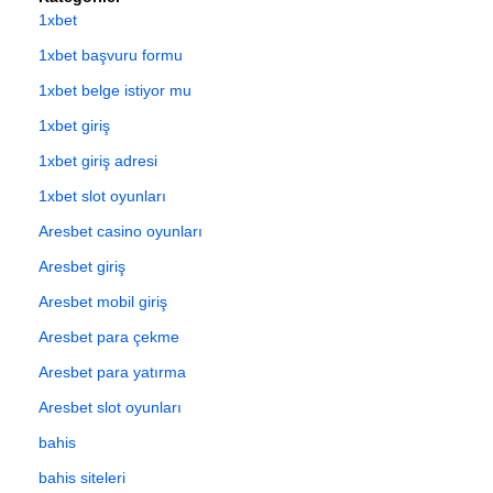
1xbet
1xbet başvuru formu
1xbet belge istiyor mu
1xbet giriş
1xbet giriş adresi
1xbet slot oyunları
Aresbet casino oyunları
Aresbet giriş
Aresbet mobil giriş
Aresbet para çekme
Aresbet para yatırma
Aresbet slot oyunları
bahis
bahis siteleri