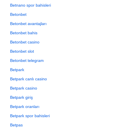
Betnano spor bahisleri
Betonbet
Betonbet avantajları
Betonbet bahis
Betonbet casino
Betonbet slot
Betonbet telegram
Betpark
Betpark canlı casino
Betpark casino
Betpark giriş
Betpark oranları
Betpark spor bahisleri
Betpas