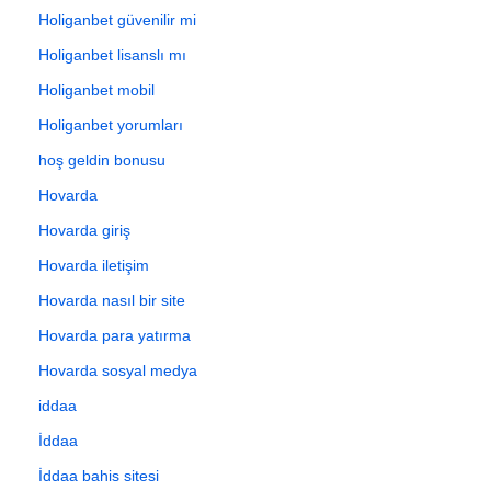
Holiganbet güvenilir mi
Holiganbet lisanslı mı
Holiganbet mobil
Holiganbet yorumları
hoş geldin bonusu
Hovarda
Hovarda giriş
Hovarda iletişim
Hovarda nasıl bir site
Hovarda para yatırma
Hovarda sosyal medya
iddaa
İddaa
İddaa bahis sitesi