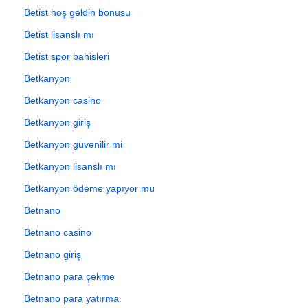
Betist hoş geldin bonusu
Betist lisanslı mı
Betist spor bahisleri
Betkanyon
Betkanyon casino
Betkanyon giriş
Betkanyon güvenilir mi
Betkanyon lisanslı mı
Betkanyon ödeme yapıyor mu
Betnano
Betnano casino
Betnano giriş
Betnano para çekme
Betnano para yatırma