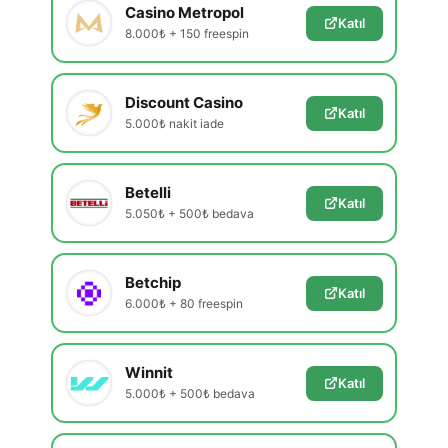
Casino Metropol
Katıl
8.000₺ + 150 freespin
Discount Casino
Katıl
5.000₺ nakit iade
Betelli
Katıl
5.050₺ + 500₺ bedava
Betchip
Katıl
6.000₺ + 80 freespin
Winnit
Katıl
5.000₺ + 500₺ bedava