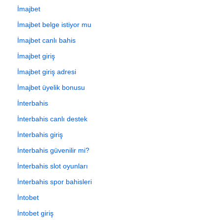
İmajbet
İmajbet belge istiyor mu
İmajbet canlı bahis
İmajbet giriş
İmajbet giriş adresi
İmajbet üyelik bonusu
İnterbahis
İnterbahis canlı destek
İnterbahis giriş
İnterbahis güvenilir mi?
İnterbahis slot oyunları
İnterbahis spor bahisleri
İntobet
İntobet giriş