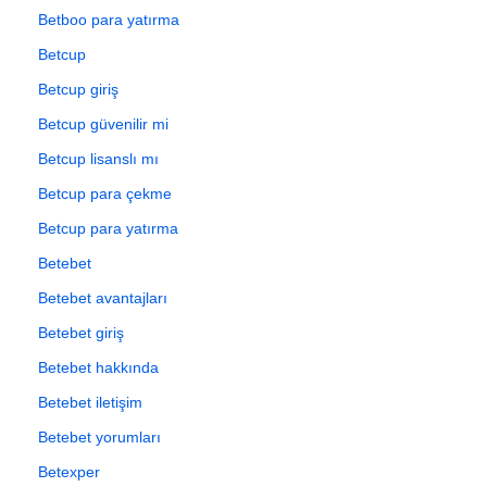
Betboo para yatırma
Betcup
Betcup giriş
Betcup güvenilir mi
Betcup lisanslı mı
Betcup para çekme
Betcup para yatırma
Betebet
Betebet avantajları
Betebet giriş
Betebet hakkında
Betebet iletişim
Betebet yorumları
Betexper