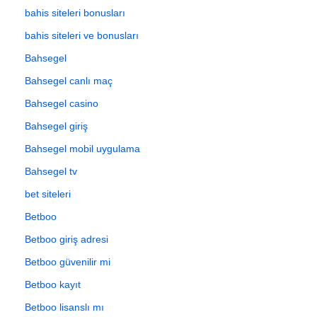
bahis siteleri bonusları
bahis siteleri ve bonusları
Bahsegel
Bahsegel canlı maç
Bahsegel casino
Bahsegel giriş
Bahsegel mobil uygulama
Bahsegel tv
bet siteleri
Betboo
Betboo giriş adresi
Betboo güvenilir mi
Betboo kayıt
Betboo lisanslı mı