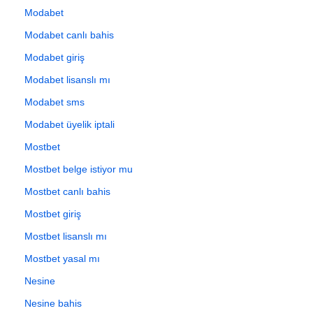
Modabet
Modabet canlı bahis
Modabet giriş
Modabet lisanslı mı
Modabet sms
Modabet üyelik iptali
Mostbet
Mostbet belge istiyor mu
Mostbet canlı bahis
Mostbet giriş
Mostbet lisanslı mı
Mostbet yasal mı
Nesine
Nesine bahis