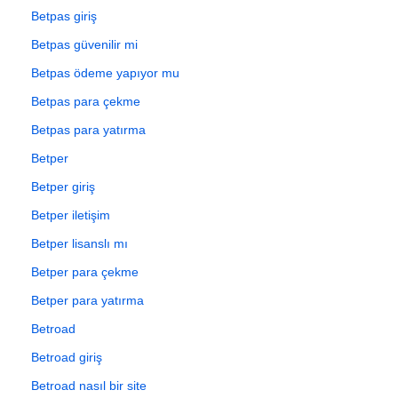
Betpas giriş
Betpas güvenilir mi
Betpas ödeme yapıyor mu
Betpas para çekme
Betpas para yatırma
Betper
Betper giriş
Betper iletişim
Betper lisanslı mı
Betper para çekme
Betper para yatırma
Betroad
Betroad giriş
Betroad nasıl bir site