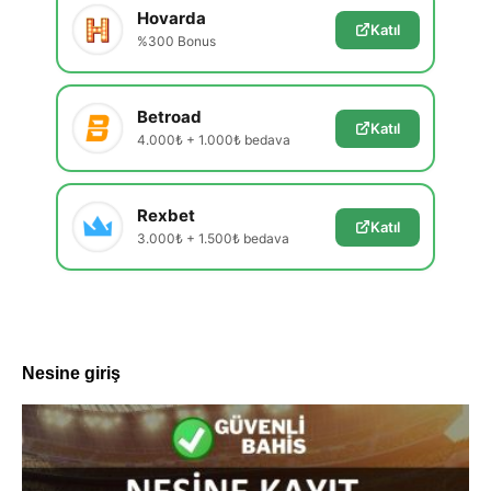
Hovarda
Katıl
%300 Bonus
Betroad
Katıl
4.000₺ + 1.000₺ bedava
Rexbet
Katıl
3.000₺ + 1.500₺ bedava
Nesine giriş