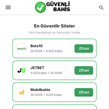
En Güvenilir Siteler
Yeni kampanya ve bonusları incele
Bets10
Katıl
20.000₺ + %300 kripto
JETBET
Katıl
%325 kripto + 20.000₺
Mobilbahis
Katıl
20.000₺ + %225 kripto