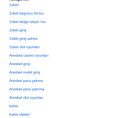
1xbet
1xbet başvuru formu
1xbet belge istiyor mu
1xbet giriş
1xbet giriş adresi
1xbet slot oyunları
Aresbet casino oyunları
Aresbet giriş
Aresbet mobil giriş
Aresbet para çekme
Aresbet para yatırma
Aresbet slot oyunları
bahis
bahis siteleri