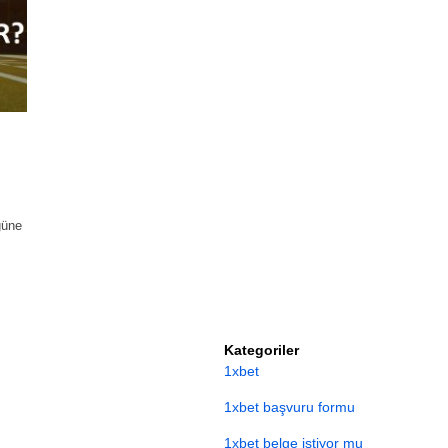
güne
Kategoriler
1xbet
1xbet başvuru formu
1xbet belge istiyor mu