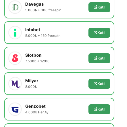
Davegas
Katıl
5.000₺ + 300 freespin
Intobet
Katıl
5.000₺ + 150 freespin
Slotbon
Katıl
7.500₺ + %200
Milyar
Katıl
8.000₺
Genzobet
Katıl
4.000₺ Her Ay