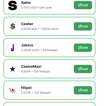
Spino
Katıl
2.000 USDT nakit iade
Casher
Katıl
5.000₺ iade + 1.000₺ risksiz
Jokera
Katıl
3.000₺ %200 + 50 freespin
CasinoMaxi
Katıl
6.500₺ + 150 freespin
Hitpot
Katıl
5.000₺ + 100 freespin