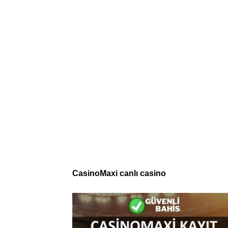
CasinoMaxi canlı casino