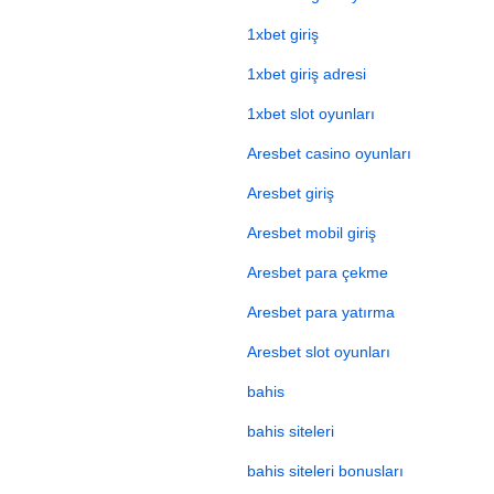
1xbet giriş
1xbet giriş adresi
1xbet slot oyunları
Aresbet casino oyunları
Aresbet giriş
Aresbet mobil giriş
Aresbet para çekme
Aresbet para yatırma
Aresbet slot oyunları
bahis
bahis siteleri
bahis siteleri bonusları