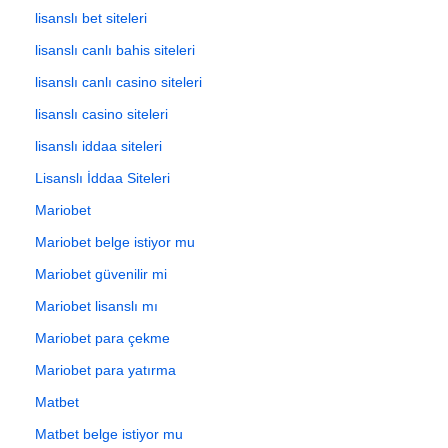
lisanslı bet siteleri
lisanslı canlı bahis siteleri
lisanslı canlı casino siteleri
lisanslı casino siteleri
lisanslı iddaa siteleri
Lisanslı İddaa Siteleri
Mariobet
Mariobet belge istiyor mu
Mariobet güvenilir mi
Mariobet lisanslı mı
Mariobet para çekme
Mariobet para yatırma
Matbet
Matbet belge istiyor mu