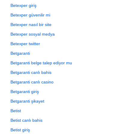
Betexper giriş
Betexper güvenilir mi
Betexper nasıl bir site
Betexper sosyal medya
Betexper twitter
Betgaranti
Betgaranti belge talep ediyor mu
Betgaranti canlı bahis
Betgaranti canlı casino
Betgaranti giriş
Betgaranti şikayet
Betist
Betist canlı bahis
Betist giriş