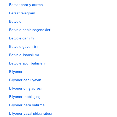
Betsat para y atırma
Betsat telegram
Betvole
Betvole bahis seçenekleri
Betvole canlı tv
Betvole güvenilir mi
Betvole lisanslı mı
Betvole spor bahisleri
Bilyoner
Bilyoner canlı yayın
Bilyoner giriş adresi
Bilyoner mobil giriş
Bilyoner para yatırma
Bilyoner yasal iddaa sitesi