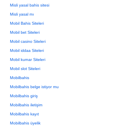
Misli yasal bahis sitesi
Misli yasal mı
Mobil Bahis Siteleri
Mobil bet Siteleri
Mobil casino Siteleri
Mobil iddaa Siteleri
Mobil kumar Siteleri
Mobil slot Siteleri
Mobilbahis
Mobilbahis belge istiyor mu
Mobilbahis giriş
Mobilbahis iletişim
Mobilbahis kayıt
Mobilbahis üyelik