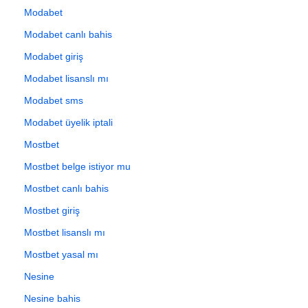
Modabet
Modabet canlı bahis
Modabet giriş
Modabet lisanslı mı
Modabet sms
Modabet üyelik iptali
Mostbet
Mostbet belge istiyor mu
Mostbet canlı bahis
Mostbet giriş
Mostbet lisanslı mı
Mostbet yasal mı
Nesine
Nesine bahis