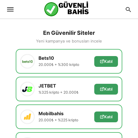
En Güvenilir Siteler
Yeni kampanya ve bonusları incele
Bets10
Katıl
20.000₺ + %300 kripto
JETBET
Katıl
%325 kripto + 20.000₺
Mobilbahis
Katıl
20.000₺ + %225 kripto