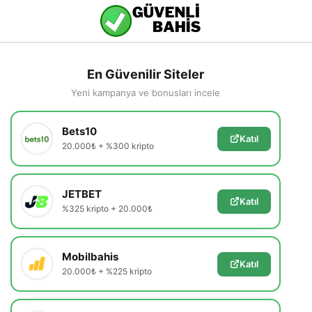
En Güvenilir Siteler
Yeni kampanya ve bonusları incele
Bets10
Katıl
20.000₺ + %300 kripto
JETBET
Katıl
%325 kripto + 20.000₺
Mobilbahis
Katıl
20.000₺ + %225 kripto