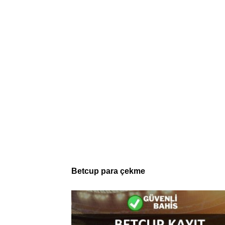
Betcup para çekme