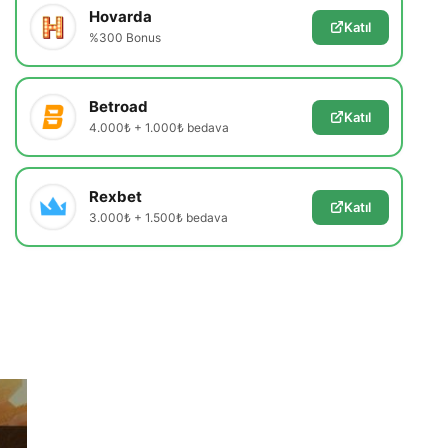
Hovarda
Katıl
%300 Bonus
Betroad
Katıl
4.000₺ + 1.000₺ bedava
Rexbet
Katıl
3.000₺ + 1.500₺ bedava