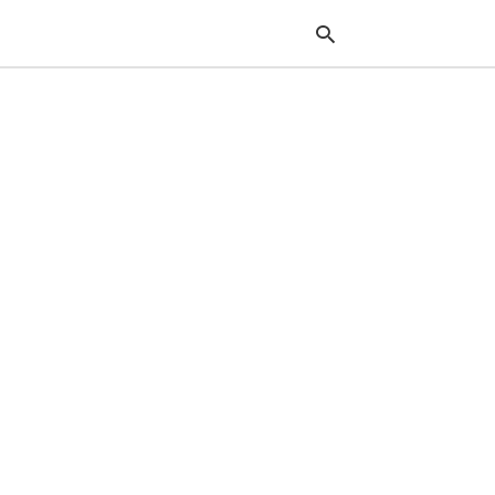
Typ
your
sea
que
and
hit
ente