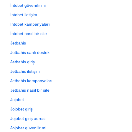
İntobet güvenilir mi
İntobet iletişim
İntobet kampanyaları
İntobet nasıl bir site
Jetbahis
Jetbahis canlı destek
Jetbahis giriş
Jetbahis iletişim
Jetbahis kampanyaları
Jetbahis nasıl bir site
Jojobet
Jojobet giriş
Jojobet giriş adresi
Jojobet güvenilir mi