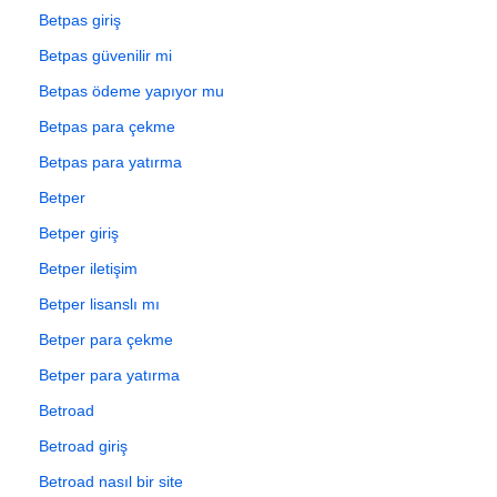
Betpas giriş
Betpas güvenilir mi
Betpas ödeme yapıyor mu
Betpas para çekme
Betpas para yatırma
Betper
Betper giriş
Betper iletişim
Betper lisanslı mı
Betper para çekme
Betper para yatırma
Betroad
Betroad giriş
Betroad nasıl bir site