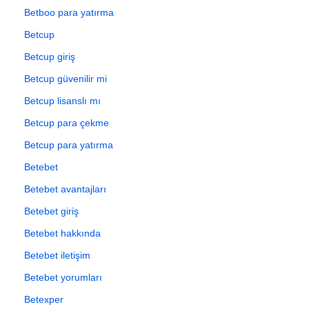
Betboo para yatırma
Betcup
Betcup giriş
Betcup güvenilir mi
Betcup lisanslı mı
Betcup para çekme
Betcup para yatırma
Betebet
Betebet avantajları
Betebet giriş
Betebet hakkında
Betebet iletişim
Betebet yorumları
Betexper