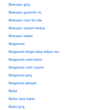
Betexper giriş
Betexper güvenilir mi
Betexper nasıl bir site
Betexper sosyal medya
Betexper twitter
Betgaranti
Betgaranti belge talep ediyor mu
Betgaranti canlı bahis
Betgaranti canlı casino
Betgaranti giriş
Betgaranti şikayet
Betist
Betist canlı bahis
Betist giriş