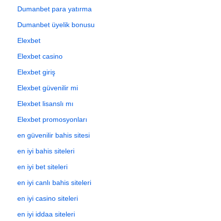
Dumanbet para yatırma
Dumanbet üyelik bonusu
Elexbet
Elexbet casino
Elexbet giriş
Elexbet güvenilir mi
Elexbet lisanslı mı
Elexbet promosyonları
en güvenilir bahis sitesi
en iyi bahis siteleri
en iyi bet siteleri
en iyi canlı bahis siteleri
en iyi casino siteleri
en iyi iddaa siteleri