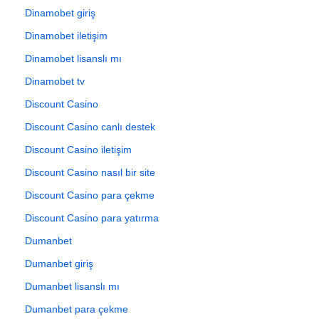
Dinamobet giriş
Dinamobet iletişim
Dinamobet lisanslı mı
Dinamobet tv
Discount Casino
Discount Casino canlı destek
Discount Casino iletişim
Discount Casino nasıl bir site
Discount Casino para çekme
Discount Casino para yatırma
Dumanbet
Dumanbet giriş
Dumanbet lisanslı mı
Dumanbet para çekme