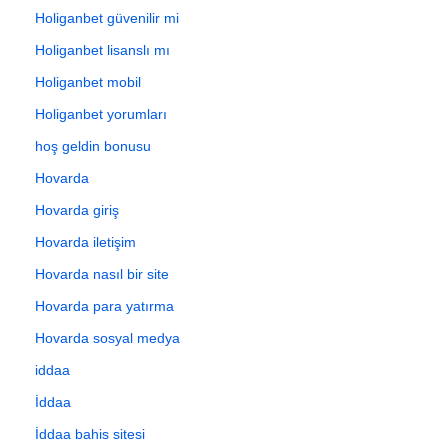
Holiganbet güvenilir mi
Holiganbet lisanslı mı
Holiganbet mobil
Holiganbet yorumları
hoş geldin bonusu
Hovarda
Hovarda giriş
Hovarda iletişim
Hovarda nasıl bir site
Hovarda para yatırma
Hovarda sosyal medya
iddaa
İddaa
İddaa bahis sitesi