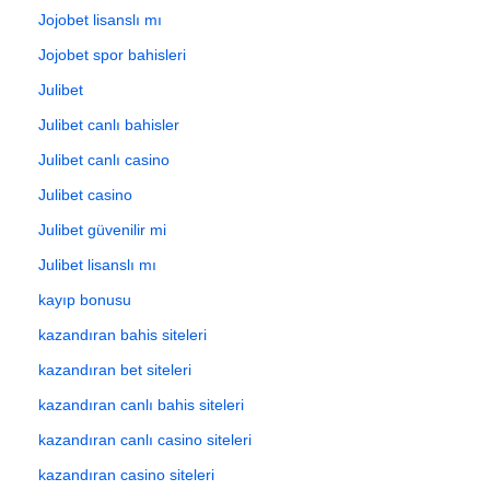
Jojobet lisanslı mı
Jojobet spor bahisleri
Julibet
Julibet canlı bahisler
Julibet canlı casino
Julibet casino
Julibet güvenilir mi
Julibet lisanslı mı
kayıp bonusu
kazandıran bahis siteleri
kazandıran bet siteleri
kazandıran canlı bahis siteleri
kazandıran canlı casino siteleri
kazandıran casino siteleri