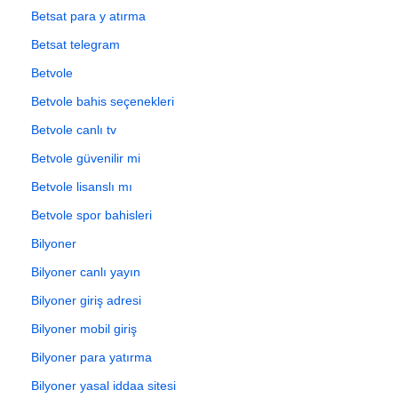
Betsat para y atırma
Betsat telegram
Betvole
Betvole bahis seçenekleri
Betvole canlı tv
Betvole güvenilir mi
Betvole lisanslı mı
Betvole spor bahisleri
Bilyoner
Bilyoner canlı yayın
Bilyoner giriş adresi
Bilyoner mobil giriş
Bilyoner para yatırma
Bilyoner yasal iddaa sitesi