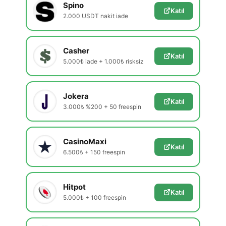
Spino
Katıl
2.000 USDT nakit iade
Casher
Katıl
5.000₺ iade + 1.000₺ risksiz
Jokera
Katıl
3.000₺ %200 + 50 freespin
CasinoMaxi
Katıl
6.500₺ + 150 freespin
Hitpot
Katıl
5.000₺ + 100 freespin