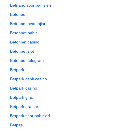
Betnano spor bahisleri
Betonbet
Betonbet avantajları
Betonbet bahis
Betonbet casino
Betonbet slot
Betonbet telegram
Betpark
Betpark canlı casino
Betpark casino
Betpark giriş
Betpark oranları
Betpark spor bahisleri
Betpas