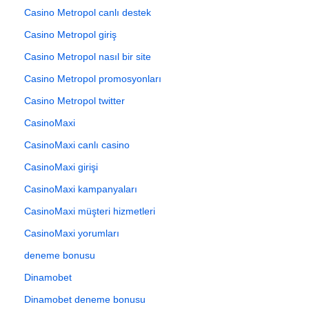
Casino Metropol canlı destek
Casino Metropol giriş
Casino Metropol nasıl bir site
Casino Metropol promosyonları
Casino Metropol twitter
CasinoMaxi
CasinoMaxi canlı casino
CasinoMaxi girişi
CasinoMaxi kampanyaları
CasinoMaxi müşteri hizmetleri
CasinoMaxi yorumları
deneme bonusu
Dinamobet
Dinamobet deneme bonusu