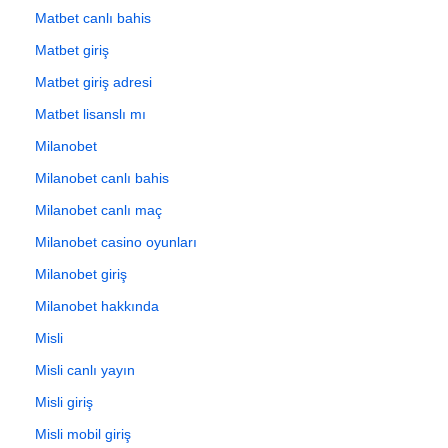
Matbet canlı bahis
Matbet giriş
Matbet giriş adresi
Matbet lisanslı mı
Milanobet
Milanobet canlı bahis
Milanobet canlı maç
Milanobet casino oyunları
Milanobet giriş
Milanobet hakkında
Misli
Misli canlı yayın
Misli giriş
Misli mobil giriş