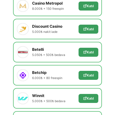
Casino Metropol
Katıl
8.000₺ + 150 freespin
Discount Casino
Katıl
5.000₺ nakit iade
Betelli
Katıl
5.050₺ + 500₺ bedava
Betchip
Katıl
6.000₺ + 80 freespin
Winnit
Katıl
5.000₺ + 500₺ bedava