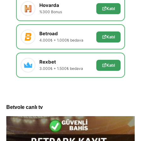
Hovarda
Katıl
%300 Bonus
Betroad
Katıl
4.000₺ + 1.000₺ bedava
Rexbet
Katıl
3.000₺ + 1.500₺ bedava
Betvole canlı tv