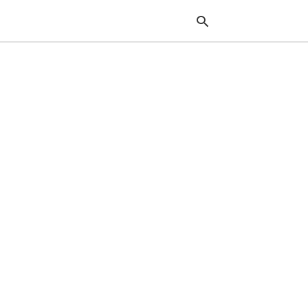
Typ
your
sea
que
and
hit
ente