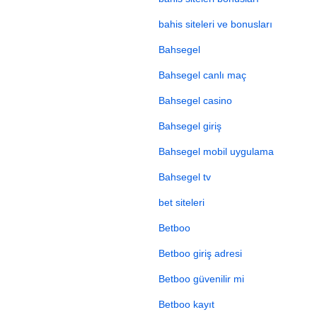
bahis siteleri ve bonusları
Bahsegel
Bahsegel canlı maç
Bahsegel casino
Bahsegel giriş
Bahsegel mobil uygulama
Bahsegel tv
bet siteleri
Betboo
Betboo giriş adresi
Betboo güvenilir mi
Betboo kayıt