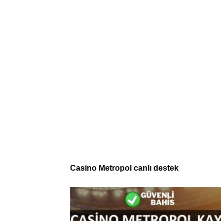
Casino Metropol canlı destek