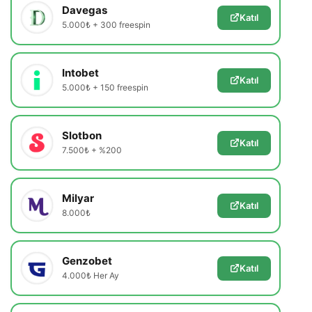
Davegas
Katıl
5.000₺ + 300 freespin
Intobet
Katıl
5.000₺ + 150 freespin
Slotbon
Katıl
7.500₺ + %200
Milyar
Katıl
8.000₺
Genzobet
Katıl
4.000₺ Her Ay