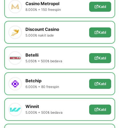
Casino Metropol
Katıl
8.000₺ + 150 freespin
Discount Casino
Katıl
5.000₺ nakit iade
Betelli
Katıl
5.050₺ + 500₺ bedava
Betchip
Katıl
6.000₺ + 80 freespin
Winnit
Katıl
5.000₺ + 500₺ bedava