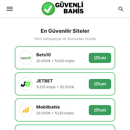
En Güvenilir Siteler
Yeni kampanya ve bonusları incele
Bets10
Katıl
20.000₺ + %300 kripto
JETBET
Katıl
%325 kripto + 20.000₺
Mobilbahis
Katıl
20.000₺ + %225 kripto