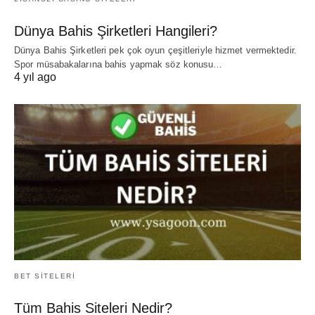
Dünya Bahis Şirketleri Hangileri?
Dünya Bahis Şirketleri pek çok oyun çeşitleriyle hizmet vermektedir.
Spor müsabakalarına bahis yapmak söz konusu…
4 yıl ago
BET SITELERI
Tüm Bahis Siteleri Nedir?