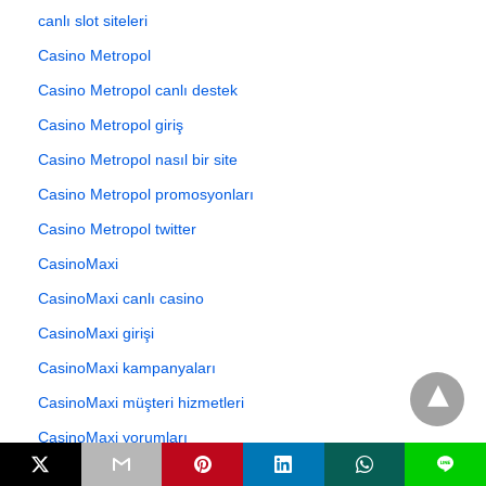
canlı slot siteleri
Casino Metropol
Casino Metropol canlı destek
Casino Metropol giriş
Casino Metropol nasıl bir site
Casino Metropol promosyonları
Casino Metropol twitter
CasinoMaxi
CasinoMaxi canlı casino
CasinoMaxi girişi
CasinoMaxi kampanyaları
CasinoMaxi müşteri hizmetleri
CasinoMaxi yorumları
L
deneme bonusu