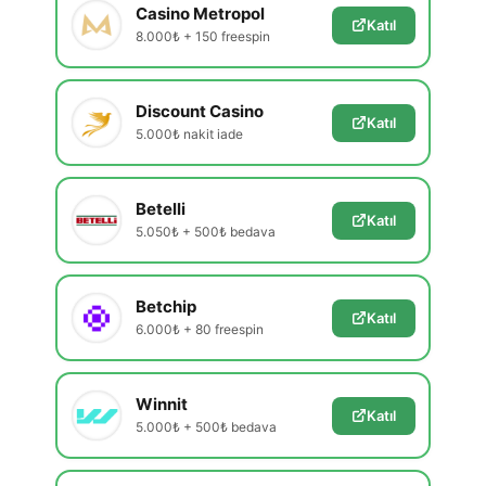
Casino Metropol
Katıl
8.000₺ + 150 freespin
Discount Casino
Katıl
5.000₺ nakit iade
Betelli
Katıl
5.050₺ + 500₺ bedava
Betchip
Katıl
6.000₺ + 80 freespin
Winnit
Katıl
5.000₺ + 500₺ bedava