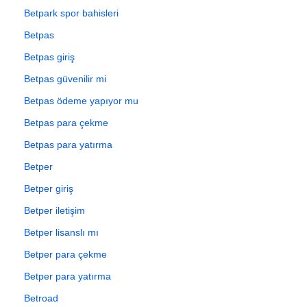
Betpark spor bahisleri
Betpas
Betpas giriş
Betpas güvenilir mi
Betpas ödeme yapıyor mu
Betpas para çekme
Betpas para yatırma
Betper
Betper giriş
Betper iletişim
Betper lisanslı mı
Betper para çekme
Betper para yatırma
Betroad