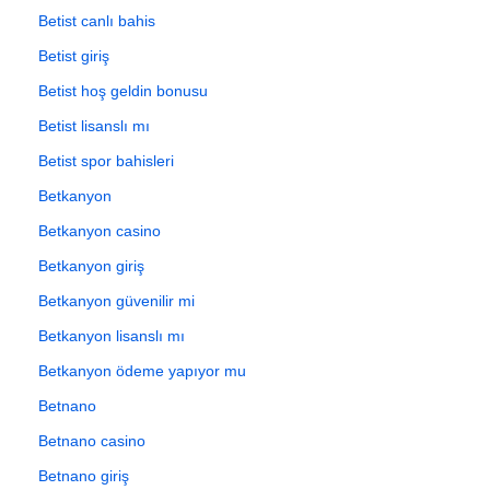
Betist canlı bahis
Betist giriş
Betist hoş geldin bonusu
Betist lisanslı mı
Betist spor bahisleri
Betkanyon
Betkanyon casino
Betkanyon giriş
Betkanyon güvenilir mi
Betkanyon lisanslı mı
Betkanyon ödeme yapıyor mu
Betnano
Betnano casino
Betnano giriş