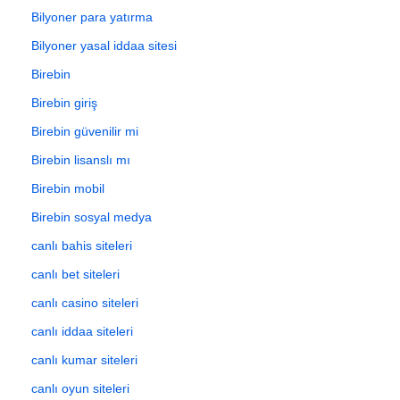
Bilyoner para yatırma
Bilyoner yasal iddaa sitesi
Birebin
Birebin giriş
Birebin güvenilir mi
Birebin lisanslı mı
Birebin mobil
Birebin sosyal medya
canlı bahis siteleri
canlı bet siteleri
canlı casino siteleri
canlı iddaa siteleri
canlı kumar siteleri
canlı oyun siteleri