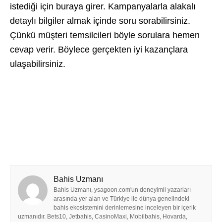
istediği için buraya girer. Kampanyalarla alakalı
detaylı bilgiler almak içinde soru sorabilirsiniz.
Çünkü müşteri temsilcileri böyle sorulara hemen
cevap verir. Böylece gerçekten iyi kazançlara
ulaşabilirsiniz.
Bahis Uzmanı
Bahis Uzmanı, ysagoon.com'un deneyimli yazarları
arasında yer alan ve Türkiye ile dünya genelindeki
bahis ekosistemini derinlemesine inceleyen bir içerik
uzmanıdır. Bets10, Jetbahis, CasinoMaxi, Mobilbahis, Hovarda,