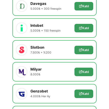
Davegas
Katıl
5.000₺ + 300 freespin
Intobet
Katıl
5.000₺ + 150 freespin
Slotbon
Katıl
7.500₺ + %200
Milyar
Katıl
8.000₺
Genzobet
Katıl
4.000₺ Her Ay