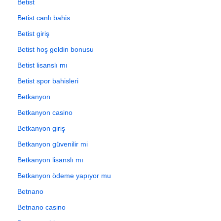
Betist
Betist canlı bahis
Betist giriş
Betist hoş geldin bonusu
Betist lisanslı mı
Betist spor bahisleri
Betkanyon
Betkanyon casino
Betkanyon giriş
Betkanyon güvenilir mi
Betkanyon lisanslı mı
Betkanyon ödeme yapıyor mu
Betnano
Betnano casino