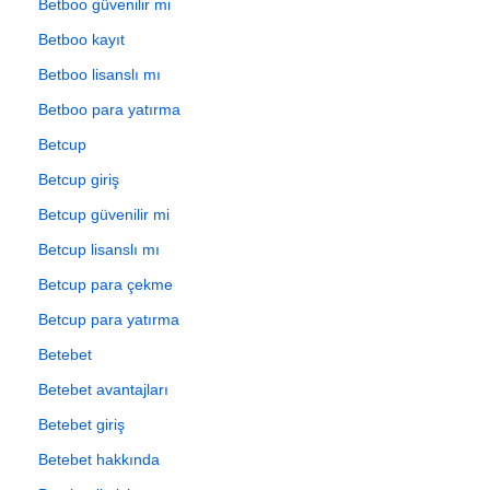
Betboo güvenilir mi
Betboo kayıt
Betboo lisanslı mı
Betboo para yatırma
Betcup
Betcup giriş
Betcup güvenilir mi
Betcup lisanslı mı
Betcup para çekme
Betcup para yatırma
Betebet
Betebet avantajları
Betebet giriş
Betebet hakkında