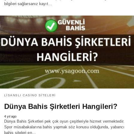
bilgileri sağlarsanız kayıt…
LISANSLI CASINO SITELERI
Dünya Bahis Şirketleri Hangileri?
4 yıl ago
Dünya Bahis Şirketleri pek çok oyun çeşitleriyle hizmet vermektedir.
Spor müsabakalarına bahis yapmak söz konusu olduğunda, yabancı
bahis siteleri en…