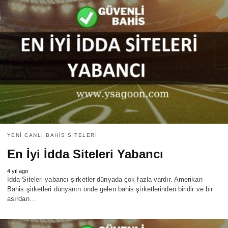
YENI CANLI BAHIS SITELERI
En İyi İdda Siteleri Yabancı
4 yıl ago
İdda Siteleri yabancı şirketler dünyada çok fazla vardır. Amerikan
Bahis şirketleri dünyanın önde gelen bahis şirketlerinden biridir ve bir
asırdan…