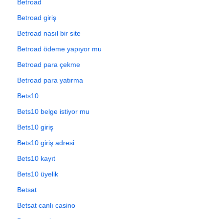
Betroad
Betroad giriş
Betroad nasıl bir site
Betroad ödeme yapıyor mu
Betroad para çekme
Betroad para yatırma
Bets10
Bets10 belge istiyor mu
Bets10 giriş
Bets10 giriş adresi
Bets10 kayıt
Bets10 üyelik
Betsat
Betsat canlı casino