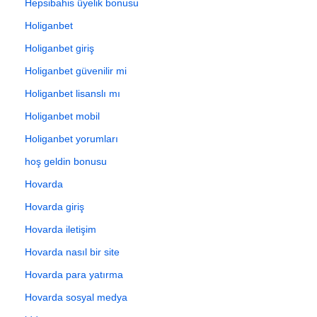
Hepsibahis üyelik bonusu
Holiganbet
Holiganbet giriş
Holiganbet güvenilir mi
Holiganbet lisanslı mı
Holiganbet mobil
Holiganbet yorumları
hoş geldin bonusu
Hovarda
Hovarda giriş
Hovarda iletişim
Hovarda nasıl bir site
Hovarda para yatırma
Hovarda sosyal medya