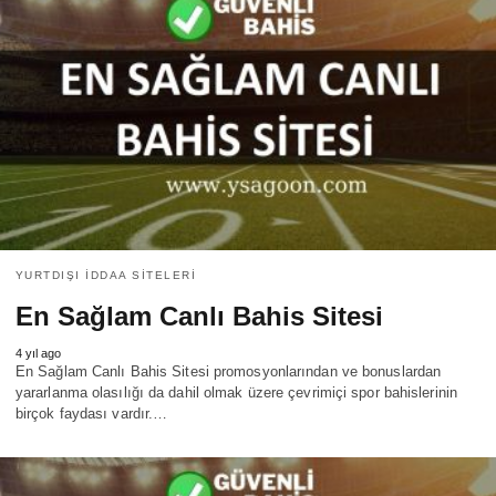
YURTDIŞI IDDAA SITELERI
En Sağlam Canlı Bahis Sitesi
4 yıl ago
En Sağlam Canlı Bahis Sitesi promosyonlarından ve bonuslardan
yararlanma olasılığı da dahil olmak üzere çevrimiçi spor bahislerinin
birçok faydası vardır.…