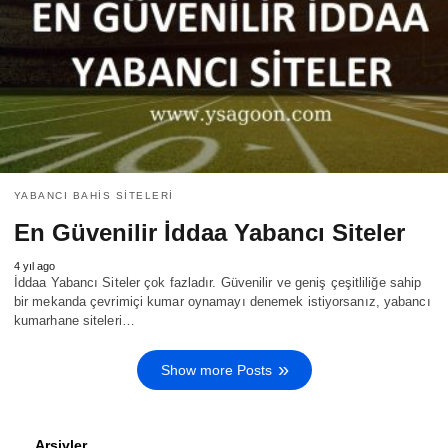
YABANCI BAHIS SITELERI
En Güvenilir İddaa Yabancı Siteler
4 yıl ago
İddaa Yabancı Siteler çok fazladır. Güvenilir ve geniş çeşitliliğe sahip
bir mekanda çevrimiçi kumar oynamayı denemek istiyorsanız, yabancı
kumarhane siteleri…
Show more Posts
Arşivler