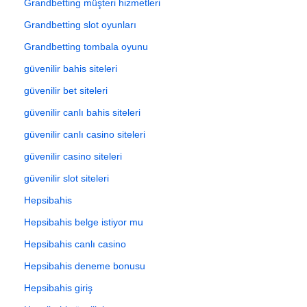
Grandbetting müşteri hizmetleri
Grandbetting slot oyunları
Grandbetting tombala oyunu
güvenilir bahis siteleri
güvenilir bet siteleri
güvenilir canlı bahis siteleri
güvenilir canlı casino siteleri
güvenilir casino siteleri
güvenilir slot siteleri
Hepsibahis
Hepsibahis belge istiyor mu
Hepsibahis canlı casino
Hepsibahis deneme bonusu
Hepsibahis giriş