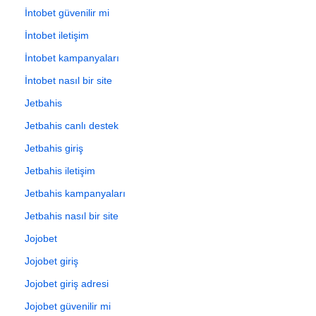
İntobet güvenilir mi
İntobet iletişim
İntobet kampanyaları
İntobet nasıl bir site
Jetbahis
Jetbahis canlı destek
Jetbahis giriş
Jetbahis iletişim
Jetbahis kampanyaları
Jetbahis nasıl bir site
Jojobet
Jojobet giriş
Jojobet giriş adresi
Jojobet güvenilir mi