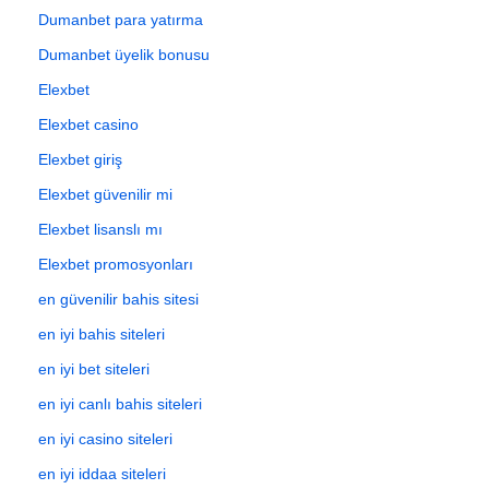
Dumanbet para yatırma
Dumanbet üyelik bonusu
Elexbet
Elexbet casino
Elexbet giriş
Elexbet güvenilir mi
Elexbet lisanslı mı
Elexbet promosyonları
en güvenilir bahis sitesi
en iyi bahis siteleri
en iyi bet siteleri
en iyi canlı bahis siteleri
en iyi casino siteleri
en iyi iddaa siteleri