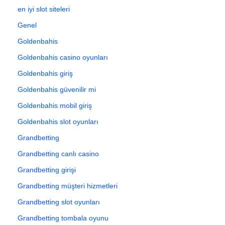
en iyi slot siteleri
Genel
Goldenbahis
Goldenbahis casino oyunları
Goldenbahis giriş
Goldenbahis güvenilir mi
Goldenbahis mobil giriş
Goldenbahis slot oyunları
Grandbetting
Grandbetting canlı casino
Grandbetting girişi
Grandbetting müşteri hizmetleri
Grandbetting slot oyunları
Grandbetting tombala oyunu