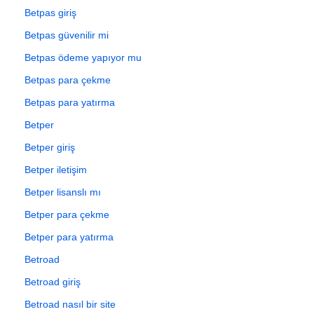
Betpas giriş
Betpas güvenilir mi
Betpas ödeme yapıyor mu
Betpas para çekme
Betpas para yatırma
Betper
Betper giriş
Betper iletişim
Betper lisanslı mı
Betper para çekme
Betper para yatırma
Betroad
Betroad giriş
Betroad nasıl bir site