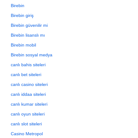
Birebin
Birebin giriş
Birebin güvenilir mi
Birebin lisanslı mı
Birebin mobil
Birebin sosyal medya
canlı bahis siteleri
canlı bet siteleri
canlı casino siteleri
canlı iddaa siteleri
canlı kumar siteleri
canlı oyun siteleri
canlı slot siteleri
Casino Metropol