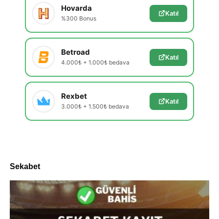
Hovarda
Katıl
%300 Bonus
Betroad
Katıl
4.000₺ + 1.000₺ bedava
Rexbet
Katıl
3.000₺ + 1.500₺ bedava
Sekabet