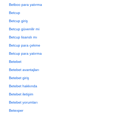
Betboo para yatırma
Betcup
Betcup giriş
Betcup güvenilir mi
Betcup lisanslı mı
Betcup para çekme
Betcup para yatırma
Betebet
Betebet avantajları
Betebet giriş
Betebet hakkında
Betebet iletişim
Betebet yorumları
Betexper