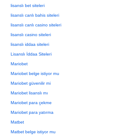
lisanslı bet siteleri
lisanslı canlı bahis siteleri
lisanslı canlı casino siteleri
lisanslı casino siteleri
lisanslı iddaa siteleri
Lisanslı İddaa Siteleri
Mariobet
Mariobet belge istiyor mu
Mariobet güvenilir mi
Mariobet lisanslı mı
Mariobet para çekme
Mariobet para yatırma
Matbet
Matbet belge istiyor mu