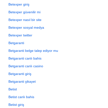
Betexper giriş
Betexper güvenilir mi
Betexper nasıl bir site
Betexper sosyal medya
Betexper twitter
Betgaranti
Betgaranti belge talep ediyor mu
Betgaranti canlı bahis
Betgaranti canlı casino
Betgaranti giriş
Betgaranti şikayet
Betist
Betist canlı bahis
Betist giriş