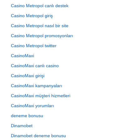
Casino Metropol canlı destek
Casino Metropol giriş
Casino Metropol nasıl bir site
Casino Metropol promosyonları
Casino Metropol twitter
CasinoMaxi
CasinoMaxi canlı casino
CasinoMaxi girişi
CasinoMaxi kampanyaları
CasinoMaxi müşteri hizmetleri
CasinoMaxi yorumları
deneme bonusu
Dinamobet
Dinamobet deneme bonusu