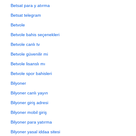
Betsat para y atırma
Betsat telegram
Betvole
Betvole bahis seçenekleri
Betvole canlı tv
Betvole güvenilir mi
Betvole lisanslı mı
Betvole spor bahisleri
Bilyoner
Bilyoner canlı yayın
Bilyoner giriş adresi
Bilyoner mobil giriş
Bilyoner para yatırma
Bilyoner yasal iddaa sitesi