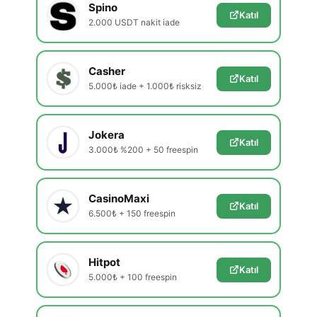
Spino
Katıl
2.000 USDT nakit iade
Casher
Katıl
5.000₺ iade + 1.000₺ risksiz
Jokera
Katıl
3.000₺ %200 + 50 freespin
CasinoMaxi
Katıl
6.500₺ + 150 freespin
Hitpot
Katıl
5.000₺ + 100 freespin