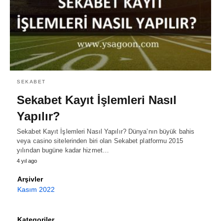
SEKABET
Sekabet Kayıt İşlemleri Nasıl
Yapılır?
Sekabet Kayıt İşlemleri Nasıl Yapılır? Dünya’nın büyük bahis
veya casino sitelerinden biri olan Sekabet platformu 2015
yılından bugüne kadar hizmet…
4 yıl ago
Arşivler
Kasım 2022
Kategoriler