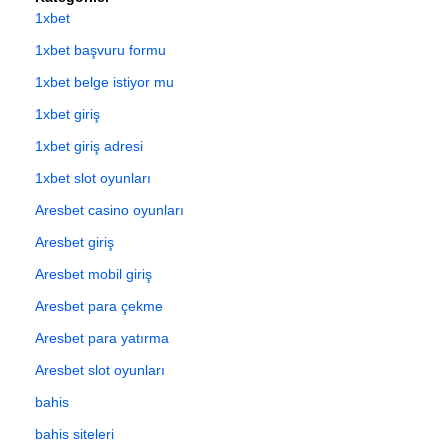
1xbet
1xbet başvuru formu
1xbet belge istiyor mu
1xbet giriş
1xbet giriş adresi
1xbet slot oyunları
Aresbet casino oyunları
Aresbet giriş
Aresbet mobil giriş
Aresbet para çekme
Aresbet para yatırma
Aresbet slot oyunları
bahis
bahis siteleri