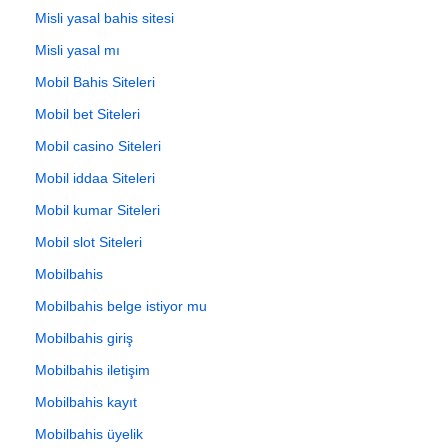
Misli yasal bahis sitesi
Misli yasal mı
Mobil Bahis Siteleri
Mobil bet Siteleri
Mobil casino Siteleri
Mobil iddaa Siteleri
Mobil kumar Siteleri
Mobil slot Siteleri
Mobilbahis
Mobilbahis belge istiyor mu
Mobilbahis giriş
Mobilbahis iletişim
Mobilbahis kayıt
Mobilbahis üyelik