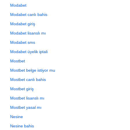
Modabet
Modabet canlı bahis
Modabet giriş
Modabet lisanslı mı
Modabet sms
Modabet üyelik iptali
Mostbet
Mostbet belge istiyor mu
Mostbet canlı bahis
Mostbet giriş
Mostbet lisanslı mı
Mostbet yasal mı
Nesine
Nesine bahis