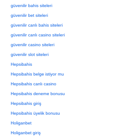
güvenilir bahis siteleri
güvenilir bet siteleri
güvenilir canlı bahis siteleri
güvenilir canlı casino siteleri
güvenilir casino siteleri
güvenilir slot siteleri
Hepsibahis
Hepsibahis belge istiyor mu
Hepsibahis canlı casino
Hepsibahis deneme bonusu
Hepsibahis giriş
Hepsibahis üyelik bonusu
Holiganbet
Holiganbet giriş