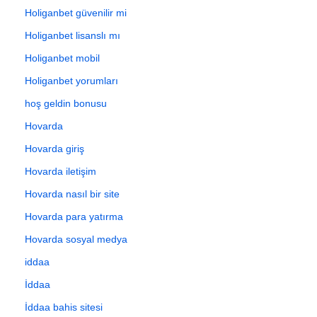
Holiganbet güvenilir mi
Holiganbet lisanslı mı
Holiganbet mobil
Holiganbet yorumları
hoş geldin bonusu
Hovarda
Hovarda giriş
Hovarda iletişim
Hovarda nasıl bir site
Hovarda para yatırma
Hovarda sosyal medya
iddaa
İddaa
İddaa bahis sitesi