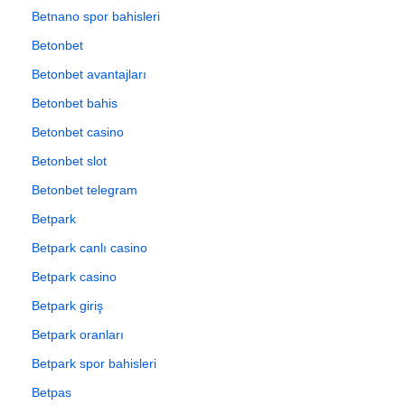
Betnano spor bahisleri
Betonbet
Betonbet avantajları
Betonbet bahis
Betonbet casino
Betonbet slot
Betonbet telegram
Betpark
Betpark canlı casino
Betpark casino
Betpark giriş
Betpark oranları
Betpark spor bahisleri
Betpas