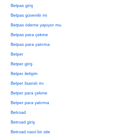
Betpas giriş
Betpas güvenilir mi
Betpas ödeme yapıyor mu
Betpas para çekme
Betpas para yatırma
Betper
Betper giriş
Betper iletişim
Betper lisanslı mı
Betper para çekme
Betper para yatırma
Betroad
Betroad giriş
Betroad nasıl bir site