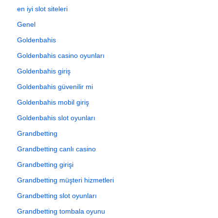
en iyi slot siteleri
Genel
Goldenbahis
Goldenbahis casino oyunları
Goldenbahis giriş
Goldenbahis güvenilir mi
Goldenbahis mobil giriş
Goldenbahis slot oyunları
Grandbetting
Grandbetting canlı casino
Grandbetting girişi
Grandbetting müşteri hizmetleri
Grandbetting slot oyunları
Grandbetting tombala oyunu