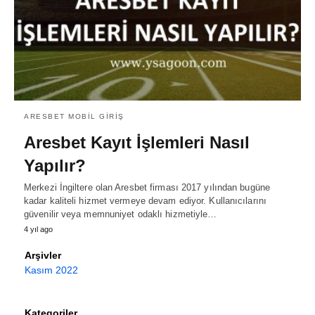
ARESBET MOBIL GIRIŞ
Aresbet Kayıt İşlemleri Nasıl
Yapılır?
Merkezi İngiltere olan Aresbet firması 2017 yılından bugüne
kadar kaliteli hizmet vermeye devam ediyor. Kullanıcılarını
güvenilir veya memnuniyet odaklı hizmetiyle…
4 yıl ago
Arşivler
Kasım 2022
Kategoriler