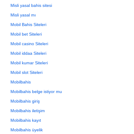
Misli yasal bahis sitesi
Misli yasal mı
Mobil Bahis Siteleri
Mobil bet Siteleri
Mobil casino Siteleri
Mobil iddaa Siteleri
Mobil kumar Siteleri
Mobil slot Siteleri
Mobilbahis
Mobilbahis belge istiyor mu
Mobilbahis giriş
Mobilbahis iletişim
Mobilbahis kayıt
Mobilbahis üyelik