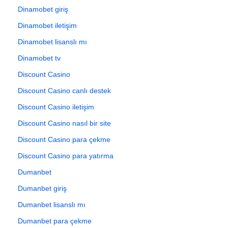
Dinamobet giriş
Dinamobet iletişim
Dinamobet lisanslı mı
Dinamobet tv
Discount Casino
Discount Casino canlı destek
Discount Casino iletişim
Discount Casino nasıl bir site
Discount Casino para çekme
Discount Casino para yatırma
Dumanbet
Dumanbet giriş
Dumanbet lisanslı mı
Dumanbet para çekme