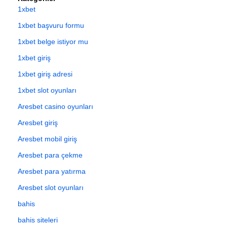
1xbet
1xbet başvuru formu
1xbet belge istiyor mu
1xbet giriş
1xbet giriş adresi
1xbet slot oyunları
Aresbet casino oyunları
Aresbet giriş
Aresbet mobil giriş
Aresbet para çekme
Aresbet para yatırma
Aresbet slot oyunları
bahis
bahis siteleri