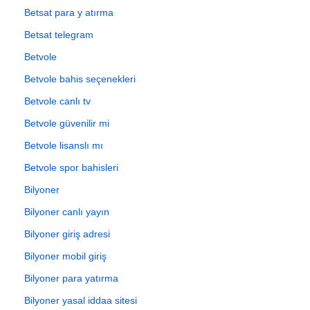
Betsat para y atırma
Betsat telegram
Betvole
Betvole bahis seçenekleri
Betvole canlı tv
Betvole güvenilir mi
Betvole lisanslı mı
Betvole spor bahisleri
Bilyoner
Bilyoner canlı yayın
Bilyoner giriş adresi
Bilyoner mobil giriş
Bilyoner para yatırma
Bilyoner yasal iddaa sitesi