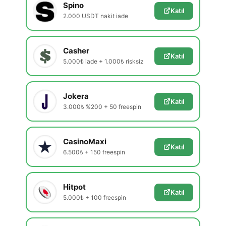
Spino
Katıl
2.000 USDT nakit iade
Casher
Katıl
5.000₺ iade + 1.000₺ risksiz
Jokera
Katıl
3.000₺ %200 + 50 freespin
CasinoMaxi
Katıl
6.500₺ + 150 freespin
Hitpot
Katıl
5.000₺ + 100 freespin