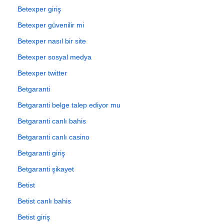
Betexper giriş
Betexper güvenilir mi
Betexper nasıl bir site
Betexper sosyal medya
Betexper twitter
Betgaranti
Betgaranti belge talep ediyor mu
Betgaranti canlı bahis
Betgaranti canlı casino
Betgaranti giriş
Betgaranti şikayet
Betist
Betist canlı bahis
Betist giriş