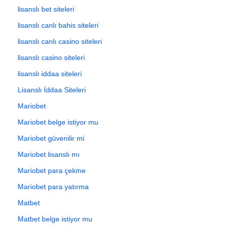
lisanslı bet siteleri
lisanslı canlı bahis siteleri
lisanslı canlı casino siteleri
lisanslı casino siteleri
lisanslı iddaa siteleri
Lisanslı İddaa Siteleri
Mariobet
Mariobet belge istiyor mu
Mariobet güvenilir mi
Mariobet lisanslı mı
Mariobet para çekme
Mariobet para yatırma
Matbet
Matbet belge istiyor mu