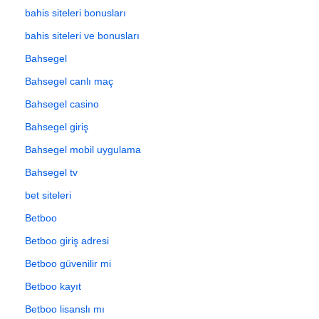
bahis siteleri bonusları
bahis siteleri ve bonusları
Bahsegel
Bahsegel canlı maç
Bahsegel casino
Bahsegel giriş
Bahsegel mobil uygulama
Bahsegel tv
bet siteleri
Betboo
Betboo giriş adresi
Betboo güvenilir mi
Betboo kayıt
Betboo lisanslı mı