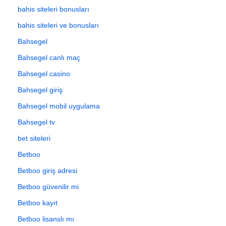
bahis siteleri bonusları
bahis siteleri ve bonusları
Bahsegel
Bahsegel canlı maç
Bahsegel casino
Bahsegel giriş
Bahsegel mobil uygulama
Bahsegel tv
bet siteleri
Betboo
Betboo giriş adresi
Betboo güvenilir mi
Betboo kayıt
Betboo lisanslı mı