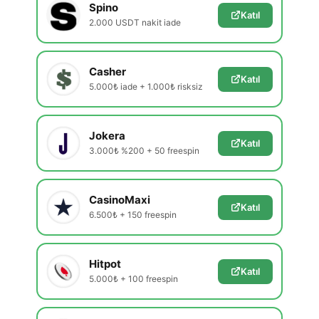
Spino
Katıl
2.000 USDT nakit iade
Casher
Katıl
5.000₺ iade + 1.000₺ risksiz
Jokera
Katıl
3.000₺ %200 + 50 freespin
CasinoMaxi
Katıl
6.500₺ + 150 freespin
Hitpot
Katıl
5.000₺ + 100 freespin