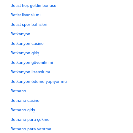
Betist hoş geldin bonusu
Betist lisanslı mı
Betist spor bahisleri
Betkanyon
Betkanyon casino
Betkanyon giriş
Betkanyon güvenilir mi
Betkanyon lisanslı mı
Betkanyon ödeme yapıyor mu
Betnano
Betnano casino
Betnano giriş
Betnano para çekme
Betnano para yatırma