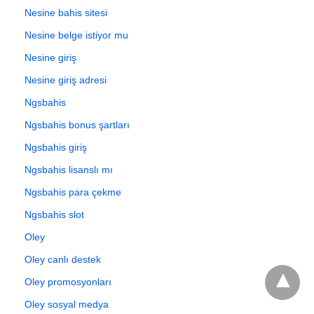
Nesine bahis sitesi
Nesine belge istiyor mu
Nesine giriş
Nesine giriş adresi
Ngsbahis
Ngsbahis bonus şartları
Ngsbahis giriş
Ngsbahis lisanslı mı
Ngsbahis para çekme
Ngsbahis slot
Oley
Oley canlı destek
Oley promosyonları
Oley sosyal medya