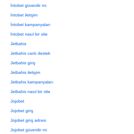
İntobet güvenilir mi
İntobet iletişim
İntobet kampanyaları
İntobet nasıl bir site
Jetbahis
Jetbahis canlı destek
Jetbahis giriş
Jetbahis iletişim
Jetbahis kampanyaları
Jetbahis nasıl bir site
Jojobet
Jojobet giriş
Jojobet giriş adresi
Jojobet güvenilir mi