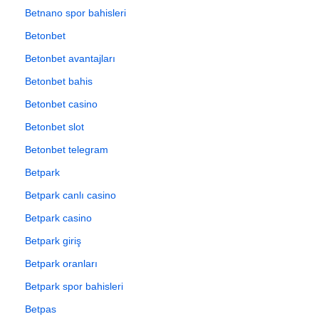
Betnano spor bahisleri
Betonbet
Betonbet avantajları
Betonbet bahis
Betonbet casino
Betonbet slot
Betonbet telegram
Betpark
Betpark canlı casino
Betpark casino
Betpark giriş
Betpark oranları
Betpark spor bahisleri
Betpas