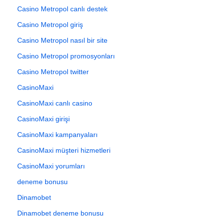
Casino Metropol canlı destek
Casino Metropol giriş
Casino Metropol nasıl bir site
Casino Metropol promosyonları
Casino Metropol twitter
CasinoMaxi
CasinoMaxi canlı casino
CasinoMaxi girişi
CasinoMaxi kampanyaları
CasinoMaxi müşteri hizmetleri
CasinoMaxi yorumları
deneme bonusu
Dinamobet
Dinamobet deneme bonusu