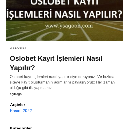
OSLOBET
Oslobet Kayıt İşlemleri Nasıl
Yapılır?
Oslobet kayıt işlemleri nasıl yapılır diye soruyoruz. Ve hızlıca
siteye kayıt oluşturmanın adımlarını paylaşıyoruz: Her zaman
olduğu gibi ilk yapmamız…
4 yıl ago
Arşivler
Kasım 2022
Kategoriler