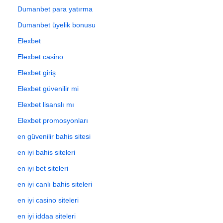
Dumanbet para yatırma
Dumanbet üyelik bonusu
Elexbet
Elexbet casino
Elexbet giriş
Elexbet güvenilir mi
Elexbet lisanslı mı
Elexbet promosyonları
en güvenilir bahis sitesi
en iyi bahis siteleri
en iyi bet siteleri
en iyi canlı bahis siteleri
en iyi casino siteleri
en iyi iddaa siteleri