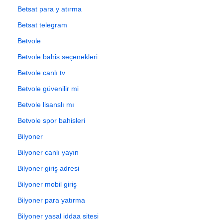
Betsat para y atırma
Betsat telegram
Betvole
Betvole bahis seçenekleri
Betvole canlı tv
Betvole güvenilir mi
Betvole lisanslı mı
Betvole spor bahisleri
Bilyoner
Bilyoner canlı yayın
Bilyoner giriş adresi
Bilyoner mobil giriş
Bilyoner para yatırma
Bilyoner yasal iddaa sitesi