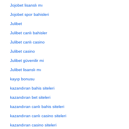
Jojobet lisanslı mı
Jojobet spor bahisleri
Julibet
Julibet canlı bahisler
Julibet canlı casino
Julibet casino
Julibet güvenilir mi
Julibet lisanslı mı
kayıp bonusu
kazandıran bahis siteleri
kazandıran bet siteleri
kazandıran canlı bahis siteleri
kazandıran canlı casino siteleri
kazandıran casino siteleri