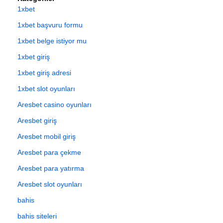
1xbet
1xbet başvuru formu
1xbet belge istiyor mu
1xbet giriş
1xbet giriş adresi
1xbet slot oyunları
Aresbet casino oyunları
Aresbet giriş
Aresbet mobil giriş
Aresbet para çekme
Aresbet para yatırma
Aresbet slot oyunları
bahis
bahis siteleri