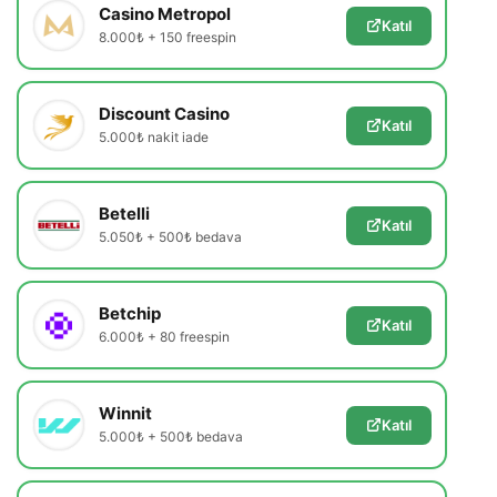
Casino Metropol
Katıl
8.000₺ + 150 freespin
Discount Casino
Katıl
5.000₺ nakit iade
Betelli
Katıl
5.050₺ + 500₺ bedava
Betchip
Katıl
6.000₺ + 80 freespin
Winnit
Katıl
5.000₺ + 500₺ bedava