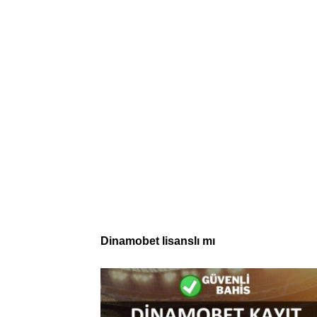
Dinamobet lisanslı mı