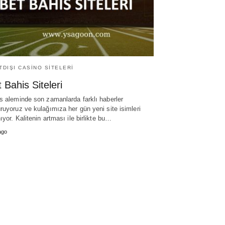
TDIŞI CASINO SITELERI
 Bahis Siteleri
s aleminde son zamanlarda farklı haberler
ruyoruz ve kulağımıza her gün yeni site isimleri
nıyor. Kalitenin artması ile birlikte bu…
ago