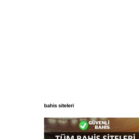
bahis siteleri