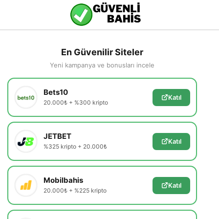
En Güvenilir Siteler
Yeni kampanya ve bonusları incele
Bets10
Katıl
20.000₺ + %300 kripto
JETBET
Katıl
%325 kripto + 20.000₺
Mobilbahis
Katıl
20.000₺ + %225 kripto