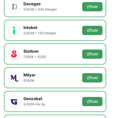
Davegas
Katıl
5.000₺ + 300 freespin
Intobet
Katıl
5.000₺ + 150 freespin
Slotbon
Katıl
7.500₺ + %200
Milyar
Katıl
8.000₺
Genzobet
Katıl
4.000₺ Her Ay