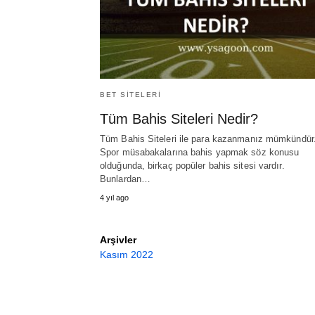
BET SITELERI
Tüm Bahis Siteleri Nedir?
Tüm Bahis Siteleri ile para kazanmanız mümkündür
Spor müsabakalarına bahis yapmak söz konusu
olduğunda, birkaç popüler bahis sitesi vardır.
Bunlardan…
4 yıl ago
Arşivler
Kasım 2022