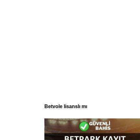
Betvole lisanslı mı