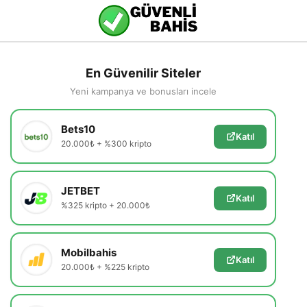
En Güvenilir Siteler
Yeni kampanya ve bonusları incele
Bets10
Katıl
20.000₺ + %300 kripto
JETBET
Katıl
%325 kripto + 20.000₺
Mobilbahis
Katıl
20.000₺ + %225 kripto