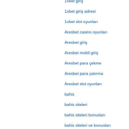
1xbet giriş
1xbet giriş adresi
1xbet slot oyunları
Aresbet casino oyunları
Aresbet giriş
Aresbet mobil giriş
Aresbet para çekme
Aresbet para yatırma
Aresbet slot oyunları
bahis
bahis siteleri
bahis siteleri bonusları
bahis siteleri ve bonusları