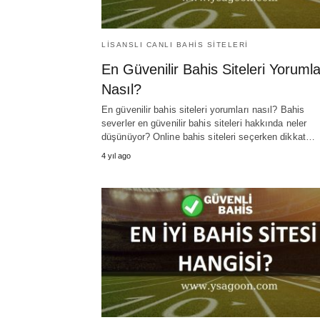
LISANSLI CANLI BAHIS SITELERI
En Güvenilir Bahis Siteleri Yorumla
Nasıl?
En güvenilir bahis siteleri yorumları nasıl? Bahis
severler en güvenilir bahis siteleri hakkında neler
düşünüyor? Online bahis siteleri seçerken dikkat…
4 yıl ago