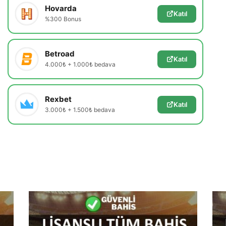
Hovarda
Katıl
%300 Bonus
Betroad
Katıl
4.000₺ + 1.000₺ bedava
Rexbet
Katıl
3.000₺ + 1.500₺ bedava