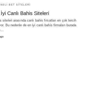
ANSLI BET SITELERI
İyi Canlı Bahis Siteleri
s siteleri arasında canlı bahis fırsatları en çok tercih
iyor. Bu nedenle de en iyi canlı bahis firmaları burada
ip…
ago