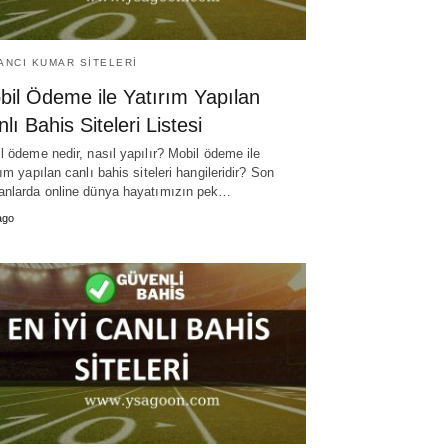
ANCI KUMAR SITELERI
bil Ödeme ile Yatırım Yapılan
lı Bahis Siteleri Listesi
l ödeme nedir, nasıl yapılır? Mobil ödeme ile
rım yapılan canlı bahis siteleri hangileridir? Son
nlarda online dünya hayatımızın pek…
ago