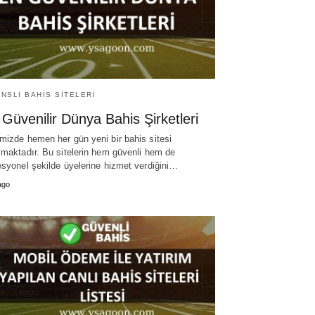
ANSLI BAHIS SITELERI
Güvenilir Dünya Bahis Şirketleri
mizde hemen her gün yeni bir bahis sitesi
lmaktadır. Bu sitelerin hem güvenli hem de
esyonel şekilde üyelerine hizmet verdiğini…
ago