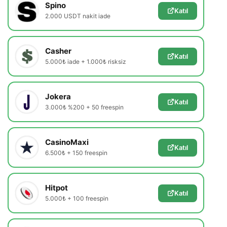
Spino
Katıl
2.000 USDT nakit iade
Casher
Katıl
5.000₺ iade + 1.000₺ risksiz
Jokera
Katıl
3.000₺ %200 + 50 freespin
CasinoMaxi
Katıl
6.500₺ + 150 freespin
Hitpot
Katıl
5.000₺ + 100 freespin