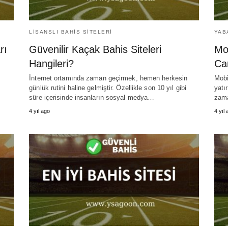
LISANSLI BAHIS SITELERI
YAB
rı
Güvenilir Kaçak Bahis Siteleri
Mo
Hangileri?
Can
İnternet ortamında zaman geçirmek, hemen herkesin
Mobi
günlük rutini haline gelmiştir. Özellikle son 10 yıl gibi
yatı
süre içerisinde insanların sosyal medya…
zama
4 yıl ago
4 yıl 