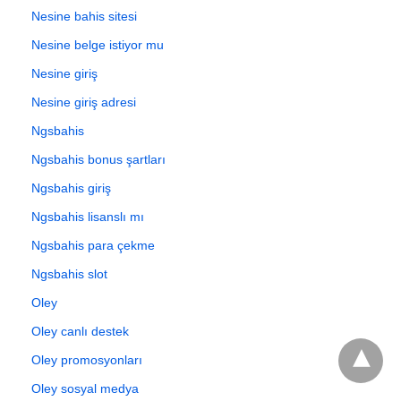
Nesine bahis sitesi
Nesine belge istiyor mu
Nesine giriş
Nesine giriş adresi
Ngsbahis
Ngsbahis bonus şartları
Ngsbahis giriş
Ngsbahis lisanslı mı
Ngsbahis para çekme
Ngsbahis slot
Oley
Oley canlı destek
Oley promosyonları
Oley sosyal medya