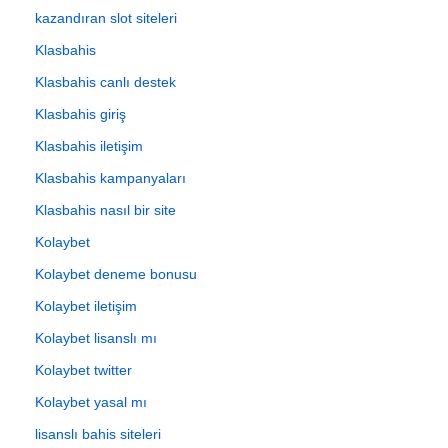
kazandıran slot siteleri
Klasbahis
Klasbahis canlı destek
Klasbahis giriş
Klasbahis iletişim
Klasbahis kampanyaları
Klasbahis nasıl bir site
Kolaybet
Kolaybet deneme bonusu
Kolaybet iletişim
Kolaybet lisanslı mı
Kolaybet twitter
Kolaybet yasal mı
lisanslı bahis siteleri