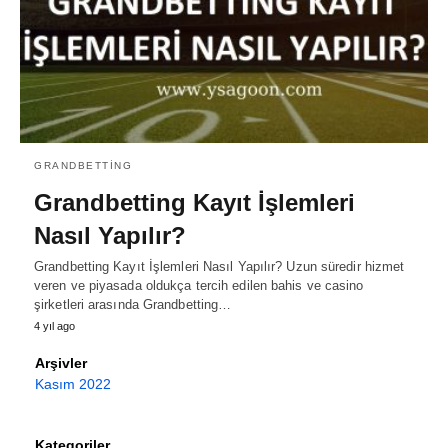
GRANDBETTING
Grandbetting Kayıt İşlemleri
Nasıl Yapılır?
Grandbetting Kayıt İşlemleri Nasıl Yapılır? Uzun süredir hizmet
veren ve piyasada oldukça tercih edilen bahis ve casino
şirketleri arasında Grandbetting…
4 yıl ago
Arşivler
Kasım 2022
Kategoriler