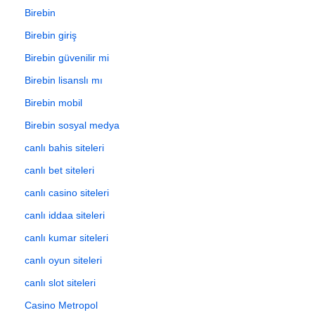
Birebin
Birebin giriş
Birebin güvenilir mi
Birebin lisanslı mı
Birebin mobil
Birebin sosyal medya
canlı bahis siteleri
canlı bet siteleri
canlı casino siteleri
canlı iddaa siteleri
canlı kumar siteleri
canlı oyun siteleri
canlı slot siteleri
Casino Metropol