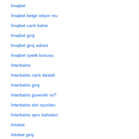
İmajbet
İmajbet belge istiyor mu
İmajbet canlı bahis
İmajbet giriş
İmajbet giriş adresi
İmajbet üyelik bonusu
İnterbahis
İnterbahis canlı destek
İnterbahis giriş
İnterbahis güvenilir mi?
İnterbahis slot oyunları
İnterbahis spor bahisleri
İntobet
İntobet giriş