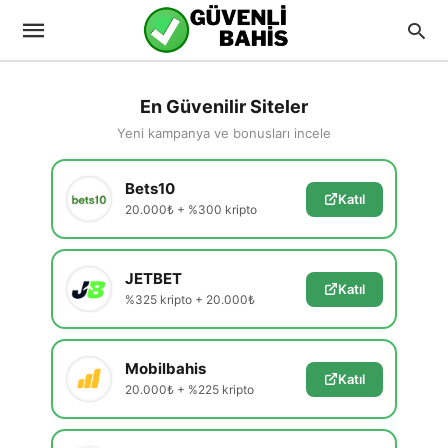
En Güvenilir Siteler
Yeni kampanya ve bonusları incele
Bets10
Katıl
20.000₺ + %300 kripto
JETBET
Katıl
%325 kripto + 20.000₺
Mobilbahis
Katıl
20.000₺ + %225 kripto