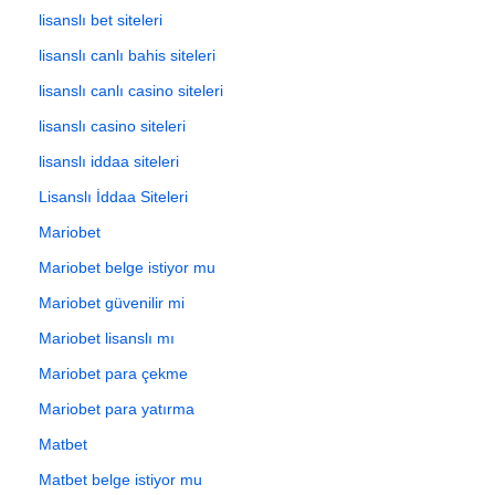
lisanslı bet siteleri
lisanslı canlı bahis siteleri
lisanslı canlı casino siteleri
lisanslı casino siteleri
lisanslı iddaa siteleri
Lisanslı İddaa Siteleri
Mariobet
Mariobet belge istiyor mu
Mariobet güvenilir mi
Mariobet lisanslı mı
Mariobet para çekme
Mariobet para yatırma
Matbet
Matbet belge istiyor mu