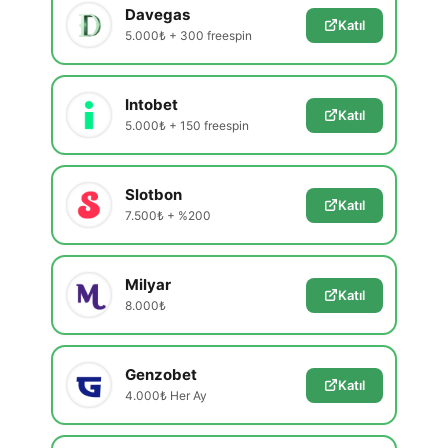
Davegas
Katıl
5.000₺ + 300 freespin
Intobet
Katıl
5.000₺ + 150 freespin
Slotbon
Katıl
7.500₺ + %200
Milyar
Katıl
8.000₺
Genzobet
Katıl
4.000₺ Her Ay