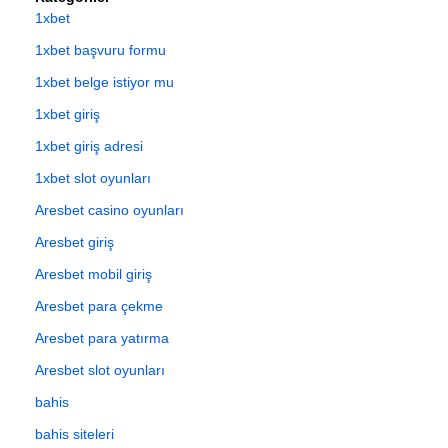
1xbet
1xbet başvuru formu
1xbet belge istiyor mu
1xbet giriş
1xbet giriş adresi
1xbet slot oyunları
Aresbet casino oyunları
Aresbet giriş
Aresbet mobil giriş
Aresbet para çekme
Aresbet para yatırma
Aresbet slot oyunları
bahis
bahis siteleri