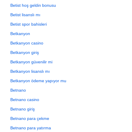
Betist hoş geldin bonusu
Betist lisanslı mı
Betist spor bahisleri
Betkanyon
Betkanyon casino
Betkanyon giriş
Betkanyon güvenilir mi
Betkanyon lisanslı mı
Betkanyon ödeme yapıyor mu
Betnano
Betnano casino
Betnano giriş
Betnano para çekme
Betnano para yatırma