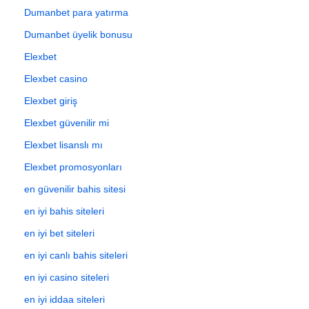
Dumanbet para yatırma
Dumanbet üyelik bonusu
Elexbet
Elexbet casino
Elexbet giriş
Elexbet güvenilir mi
Elexbet lisanslı mı
Elexbet promosyonları
en güvenilir bahis sitesi
en iyi bahis siteleri
en iyi bet siteleri
en iyi canlı bahis siteleri
en iyi casino siteleri
en iyi iddaa siteleri