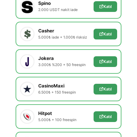
Spino
Katıl
2.000 USDT nakit iade
Casher
Katıl
5.000₺ iade + 1.000₺ risksiz
Jokera
Katıl
3.000₺ %200 + 50 freespin
CasinoMaxi
Katıl
6.500₺ + 150 freespin
Hitpot
Katıl
5.000₺ + 100 freespin