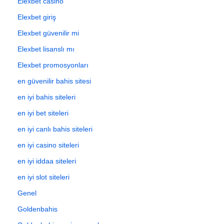
Elexbet casino
Elexbet giriş
Elexbet güvenilir mi
Elexbet lisanslı mı
Elexbet promosyonları
en güvenilir bahis sitesi
en iyi bahis siteleri
en iyi bet siteleri
en iyi canlı bahis siteleri
en iyi casino siteleri
en iyi iddaa siteleri
en iyi slot siteleri
Genel
Goldenbahis