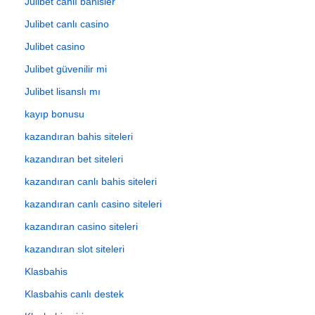
Julibet canlı bahisler
Julibet canlı casino
Julibet casino
Julibet güvenilir mi
Julibet lisanslı mı
kayıp bonusu
kazandıran bahis siteleri
kazandıran bet siteleri
kazandıran canlı bahis siteleri
kazandıran canlı casino siteleri
kazandıran casino siteleri
kazandıran slot siteleri
Klasbahis
Klasbahis canlı destek