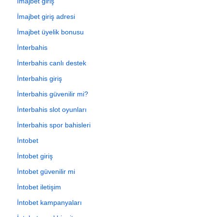
İmajbet giriş
İmajbet giriş adresi
İmajbet üyelik bonusu
İnterbahis
İnterbahis canlı destek
İnterbahis giriş
İnterbahis güvenilir mi?
İnterbahis slot oyunları
İnterbahis spor bahisleri
İntobet
İntobet giriş
İntobet güvenilir mi
İntobet iletişim
İntobet kampanyaları