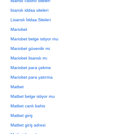
lisanslı casino siteleri
lisanslı iddaa siteleri
Lisanslı İddaa Siteleri
Mariobet
Mariobet belge istiyor mu
Mariobet güvenilir mi
Mariobet lisanslı mı
Mariobet para çekme
Mariobet para yatırma
Matbet
Matbet belge istiyor mu
Matbet canlı bahis
Matbet giriş
Matbet giriş adresi