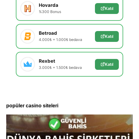
Hovarda
Katıl
%300 Bonus
Betroad
Katıl
4.000₺ + 1.000₺ bedava
Rexbet
Katıl
3.000₺ + 1.500₺ bedava
popüler casino siteleri