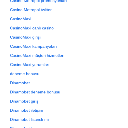
Casino Metropol promosyonları
Casino Metropol twitter
CasinoMaxi
CasinoMaxi canlı casino
CasinoMaxi girişi
CasinoMaxi kampanyaları
CasinoMaxi müşteri hizmetleri
CasinoMaxi yorumları
deneme bonusu
Dinamobet
Dinamobet deneme bonusu
Dinamobet giriş
Dinamobet iletişim
Dinamobet lisanslı mı