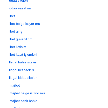
iddaa siteleri
İddaa yasal mı
İlbet
İlbet belge istiyor mu
İlbet giriş
İlbet güvenilir mi
İlbet iletişim
İlbet kayıt işlemleri
illegal bahis siteleri
illegal bet siteleri
illegal iddaa siteleri
İmajbet
İmajbet belge istiyor mu
İmajbet canlı bahis