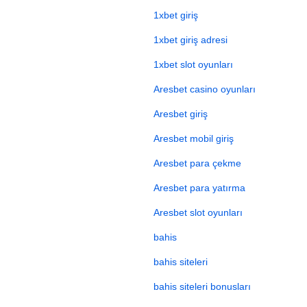
1xbet giriş
1xbet giriş adresi
1xbet slot oyunları
Aresbet casino oyunları
Aresbet giriş
Aresbet mobil giriş
Aresbet para çekme
Aresbet para yatırma
Aresbet slot oyunları
bahis
bahis siteleri
bahis siteleri bonusları