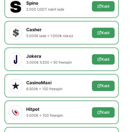
Spino
Katıl
2.000 USDT nakit iade
Casher
Katıl
5.000₺ iade + 1.000₺ risksiz
Jokera
Katıl
3.000₺ %200 + 50 freespin
CasinoMaxi
Katıl
6.500₺ + 150 freespin
Hitpot
Katıl
5.000₺ + 100 freespin