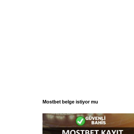
Mostbet belge istiyor mu