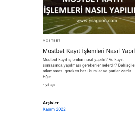
MOSTBET
Mostbet Kayıt İşlemleri Nasıl Yapıl
Mostbet kayıt işlemleri nasıl yapılır? Ve kayıt
sonrasında yapılması gerekenler nelerdir? Bahisçile
atlamaması gereken bazı kurallar ve şartlar vardır.
Eğer…
4 yıl ago
Arşivler
Kasım 2022