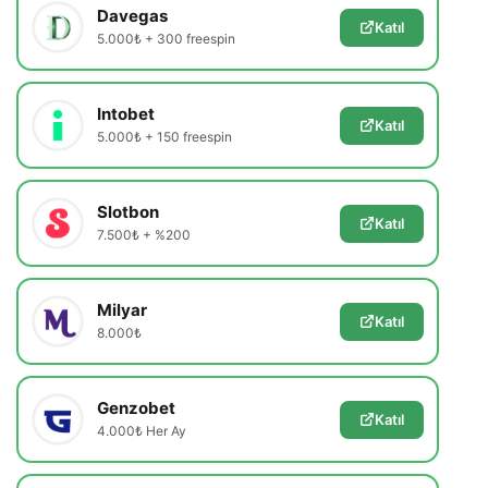
Davegas
Katıl
5.000₺ + 300 freespin
Intobet
Katıl
5.000₺ + 150 freespin
Slotbon
Katıl
7.500₺ + %200
Milyar
Katıl
8.000₺
Genzobet
Katıl
4.000₺ Her Ay