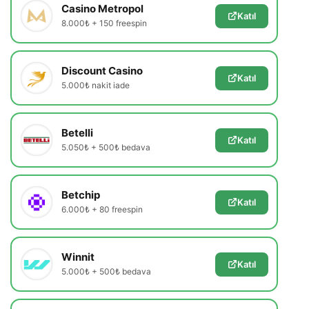
Casino Metropol
Katıl
8.000₺ + 150 freespin
Discount Casino
Katıl
5.000₺ nakit iade
Betelli
Katıl
5.050₺ + 500₺ bedava
Betchip
Katıl
6.000₺ + 80 freespin
Winnit
Katıl
5.000₺ + 500₺ bedava