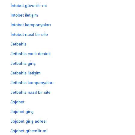
İntobet güvenilir mi
İntobet iletişim
İntobet kampanyaları
İntobet nasıl bir site
Jetbahis
Jetbahis canlı destek
Jetbahis giriş
Jetbahis iletişim
Jetbahis kampanyaları
Jetbahis nasıl bir site
Jojobet
Jojobet giriş
Jojobet giriş adresi
Jojobet güvenilir mi