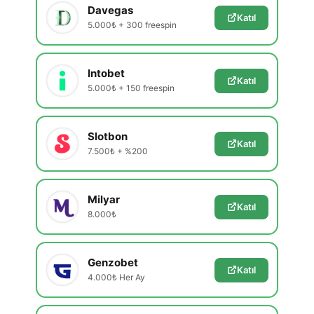
Davegas
Katıl
5.000₺ + 300 freespin
Intobet
Katıl
5.000₺ + 150 freespin
Slotbon
Katıl
7.500₺ + %200
Milyar
Katıl
8.000₺
Genzobet
Katıl
4.000₺ Her Ay