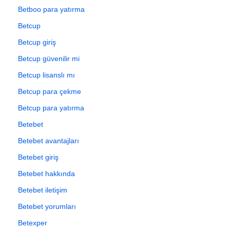
Betboo para yatırma
Betcup
Betcup giriş
Betcup güvenilir mi
Betcup lisanslı mı
Betcup para çekme
Betcup para yatırma
Betebet
Betebet avantajları
Betebet giriş
Betebet hakkında
Betebet iletişim
Betebet yorumları
Betexper