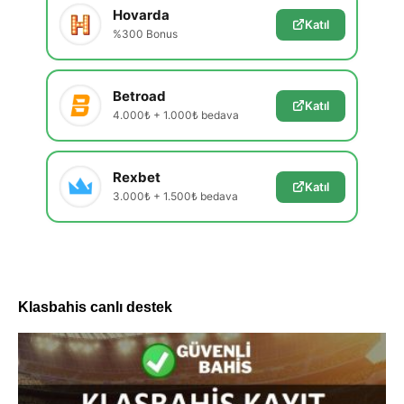
Hovarda
Katıl
%300 Bonus
Betroad
Katıl
4.000₺ + 1.000₺ bedava
Rexbet
Katıl
3.000₺ + 1.500₺ bedava
Klasbahis canlı destek