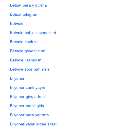
Betsat para y atırma
Betsat telegram
Betvole
Betvole bahis seçenekleri
Betvole canlı tv
Betvole güvenilir mi
Betvole lisanslı mı
Betvole spor bahisleri
Bilyoner
Bilyoner canlı yayın
Bilyoner giriş adresi
Bilyoner mobil giriş
Bilyoner para yatırma
Bilyoner yasal iddaa sitesi