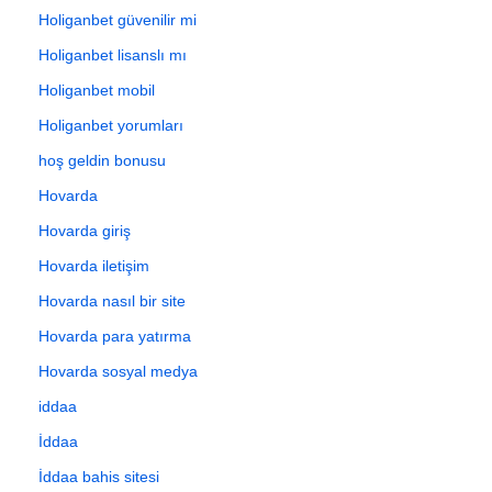
Holiganbet güvenilir mi
Holiganbet lisanslı mı
Holiganbet mobil
Holiganbet yorumları
hoş geldin bonusu
Hovarda
Hovarda giriş
Hovarda iletişim
Hovarda nasıl bir site
Hovarda para yatırma
Hovarda sosyal medya
iddaa
İddaa
İddaa bahis sitesi