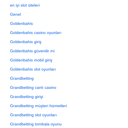
en iyi slot siteleri
Genel
Goldenbahis
Goldenbahis casino oyunları
Goldenbahis giriş
Goldenbahis güvenilir mi
Goldenbahis mobil giriş
Goldenbahis slot oyunları
Grandbetting
Grandbetting canlı casino
Grandbetting girişi
Grandbetting müşteri hizmetleri
Grandbetting slot oyunları
Grandbetting tombala oyunu