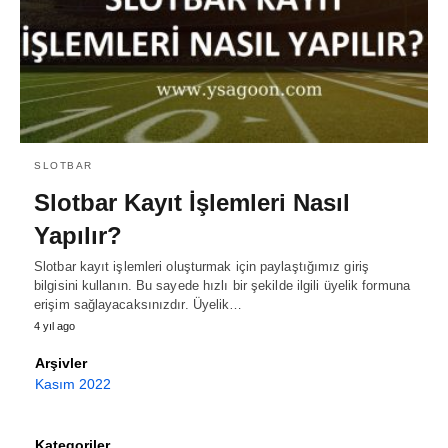
SLOTBAR
Slotbar Kayıt İşlemleri Nasıl
Yapılır?
Slotbar kayıt işlemleri oluşturmak için paylaştığımız giriş
bilgisini kullanın. Bu sayede hızlı bir şekilde ilgili üyelik formuna
erişim sağlayacaksınızdır. Üyelik…
4 yıl ago
Arşivler
Kasım 2022
Kategoriler