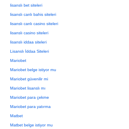
lisanslı bet siteleri
lisanslı canlı bahis siteleri
lisanslı canlı casino siteleri
lisanslı casino siteleri
lisanslı iddaa siteleri
Lisanslı İddaa Siteleri
Mariobet
Mariobet belge istiyor mu
Mariobet güvenilir mi
Mariobet lisanslı mı
Mariobet para çekme
Mariobet para yatırma
Matbet
Matbet belge istiyor mu