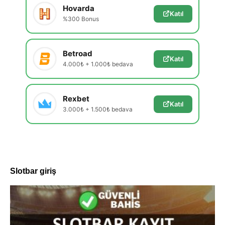
Hovarda
Katıl
%300 Bonus
Betroad
Katıl
4.000₺ + 1.000₺ bedava
Rexbet
Katıl
3.000₺ + 1.500₺ bedava
Slotbar giriş