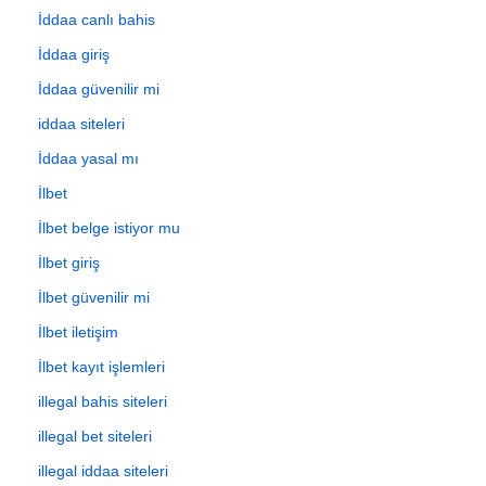
İddaa canlı bahis
İddaa giriş
İddaa güvenilir mi
iddaa siteleri
İddaa yasal mı
İlbet
İlbet belge istiyor mu
İlbet giriş
İlbet güvenilir mi
İlbet iletişim
İlbet kayıt işlemleri
illegal bahis siteleri
illegal bet siteleri
illegal iddaa siteleri