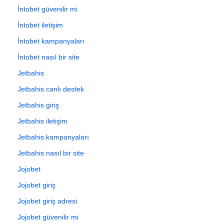
İntobet güvenilir mi
İntobet iletişim
İntobet kampanyaları
İntobet nasıl bir site
Jetbahis
Jetbahis canlı destek
Jetbahis giriş
Jetbahis iletişim
Jetbahis kampanyaları
Jetbahis nasıl bir site
Jojobet
Jojobet giriş
Jojobet giriş adresi
Jojobet güvenilir mi