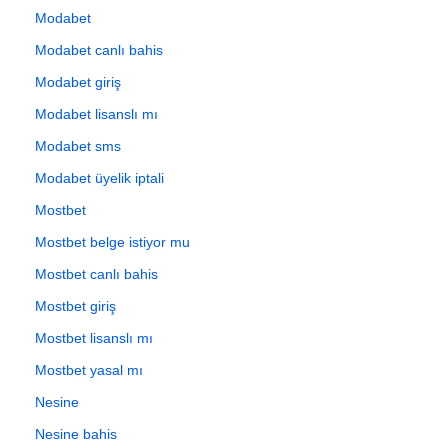
Modabet
Modabet canlı bahis
Modabet giriş
Modabet lisanslı mı
Modabet sms
Modabet üyelik iptali
Mostbet
Mostbet belge istiyor mu
Mostbet canlı bahis
Mostbet giriş
Mostbet lisanslı mı
Mostbet yasal mı
Nesine
Nesine bahis