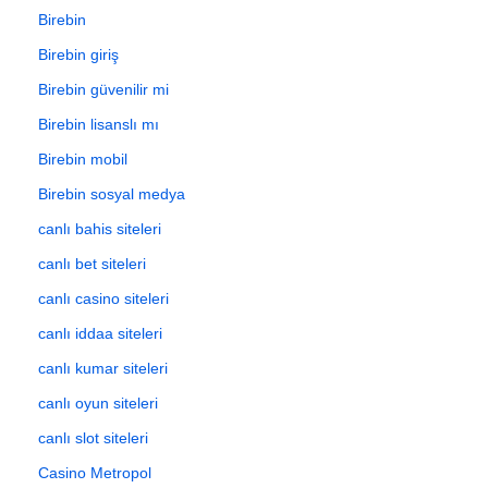
Birebin
Birebin giriş
Birebin güvenilir mi
Birebin lisanslı mı
Birebin mobil
Birebin sosyal medya
canlı bahis siteleri
canlı bet siteleri
canlı casino siteleri
canlı iddaa siteleri
canlı kumar siteleri
canlı oyun siteleri
canlı slot siteleri
Casino Metropol