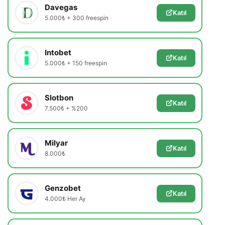
Davegas
Katıl
5.000₺ + 300 freespin
Intobet
Katıl
5.000₺ + 150 freespin
Slotbon
Katıl
7.500₺ + %200
Milyar
Katıl
8.000₺
Genzobet
Katıl
4.000₺ Her Ay