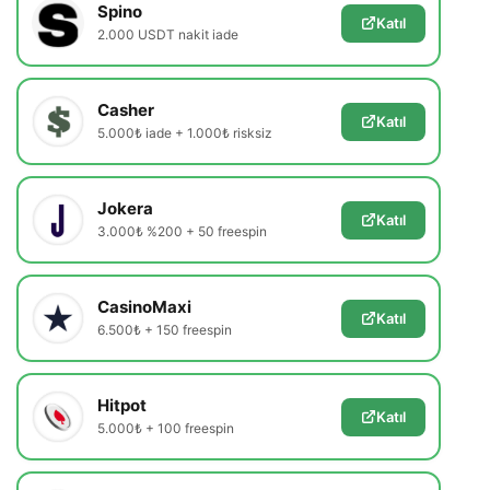
Spino
Katıl
2.000 USDT nakit iade
Casher
Katıl
5.000₺ iade + 1.000₺ risksiz
Jokera
Katıl
3.000₺ %200 + 50 freespin
CasinoMaxi
Katıl
6.500₺ + 150 freespin
Hitpot
Katıl
5.000₺ + 100 freespin