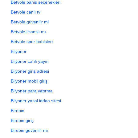
Betvole bahis seçenekleri
Betvole canlı tv
Betvole güvenilir mi
Betvole lisanslı mı
Betvole spor bahisleri
Bilyoner
Bilyoner canlı yayın
Bilyoner giriş adresi
Bilyoner mobil giriş
Bilyoner para yatırma
Bilyoner yasal iddaa sitesi
Birebin
Birebin giriş
Birebin güvenilir mi