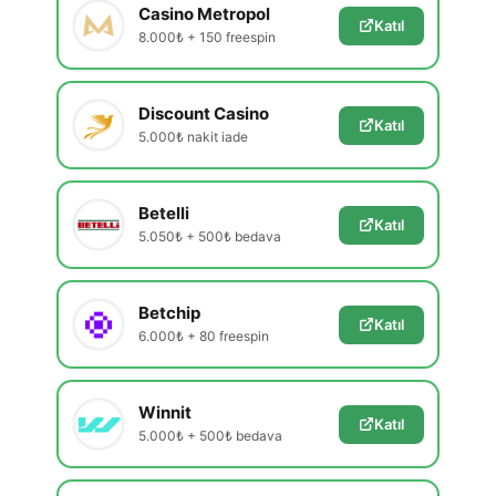
Casino Metropol
Katıl
8.000₺ + 150 freespin
Discount Casino
Katıl
5.000₺ nakit iade
Betelli
Katıl
5.050₺ + 500₺ bedava
Betchip
Katıl
6.000₺ + 80 freespin
Winnit
Katıl
5.000₺ + 500₺ bedava