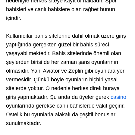
nedeniyle herkes siteye kayıt olmaktadır. Spor
bahisleri ve canlı bahislere olan rağbet bunun
içindir.
Kullanıcılar bahis sitelerine dahil olmak üzere giriş
yaptığında gerçekten güzel bir bahis süreci
yaşayabilmektedir. Bahis sitelerinde önemli olan
şeylerden birisi de her zaman şans oyunlarının
olmasıdır. Yani Aviator ve Zeplin gibi oyunlara yer
vermesidir. Çünkü böyle oyunların hiçbiri yasal
sitelerde yoktur. O nedenle herkes direk buraya
giriş yapmaktadır. Şu anda da üyeler gerek
casino
oyunlarında gerekse canlı bahislerde vakit geçirir.
Üstelik bu oyunlarla alakalı da çeşitli bonuslar
sunulmaktadır.