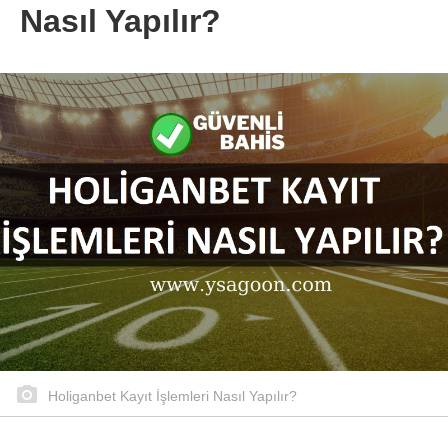
Nasıl Yapılır?
Holiganbet Kayıt İşlemleri Nasıl Yapılır?