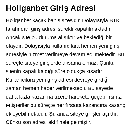
Holiganbet Giriş Adresi
Holiganbet kaçak bahis sitesidir. Dolayısıyla BTK
tarafından giriş adresi sürekli kapatılmaktadır.
Ancak site bu duruma alışıktır ve beklediği bir
olaydır. Dolayısıyla kullanıcılara hemen yeni giriş
adresiyle hizmet verilmeye devam edilmektedir. Bu
süreçte siteye girişlerde aksama olmaz. Çünkü
sitenin kapalı kaldığı süre oldukça kısadır.
Kullanıcılara yeni giriş adresi devreye girdiği
zaman hemen haber verilmektedir. Bu sayede
daha fazla kazanma üzere harekete geçebilirsiniz.
Müşteriler bu süreçte her fırsatta kazancına kazanç
ekleyebilmektedir. Şu anda siteye girişler açıktır.
Çünkü son adresi aktif hale gelmiştir.