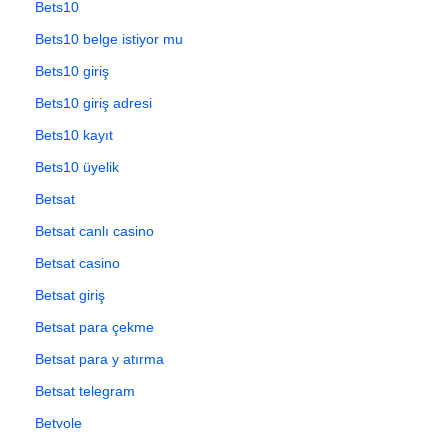
Bets10
Bets10 belge istiyor mu
Bets10 giriş
Bets10 giriş adresi
Bets10 kayıt
Bets10 üyelik
Betsat
Betsat canlı casino
Betsat casino
Betsat giriş
Betsat para çekme
Betsat para y atırma
Betsat telegram
Betvole