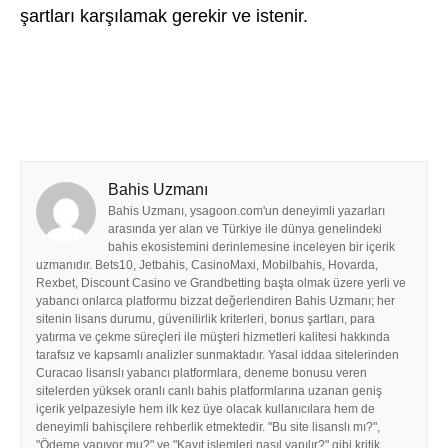
şartları karşılamak gerekir ve istenir.
Bahis Uzmanı
Bahis Uzmanı, ysagoon.com'un deneyimli yazarları
arasında yer alan ve Türkiye ile dünya genelindeki
bahis ekosistemini derinlemesine inceleyen bir içerik
uzmanıdır. Bets10, Jetbahis, CasinoMaxi, Mobilbahis, Hovarda,
Rexbet, Discount Casino ve Grandbetting başta olmak üzere yerli ve
yabancı onlarca platformu bizzat değerlendiren Bahis Uzmanı; her
sitenin lisans durumu, güvenilirlik kriterleri, bonus şartları, para
yatırma ve çekme süreçleri ile müşteri hizmetleri kalitesi hakkında
tarafsız ve kapsamlı analizler sunmaktadır. Yasal iddaa sitelerinden
Curacao lisanslı yabancı platformlara, deneme bonusu veren
sitelerden yüksek oranlı canlı bahis platformlarına uzanan geniş
içerik yelpazesiyle hem ilk kez üye olacak kullanıcılara hem de
deneyimli bahisçilere rehberlik etmektedir. "Bu site lisanslı mı?",
"Ödeme yapıyor mu?" ve "Kayıt işlemleri nasıl yapılır?" gibi kritik