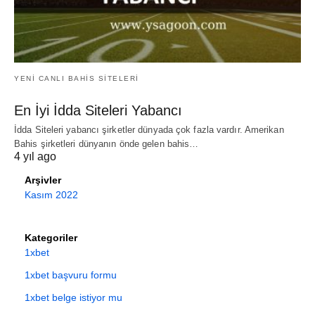
YENI CANLI BAHIS SITELERI
En İyi İdda Siteleri Yabancı
İdda Siteleri yabancı şirketler dünyada çok fazla vardır. Amerikan
Bahis şirketleri dünyanın önde gelen bahis…
4 yıl ago
Arşivler
Kasım 2022
Kategoriler
1xbet
1xbet başvuru formu
1xbet belge istiyor mu