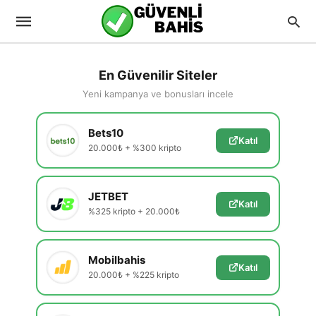
En Güvenilir Siteler
Yeni kampanya ve bonusları incele
Bets10
Katıl
20.000₺ + %300 kripto
JETBET
Katıl
%325 kripto + 20.000₺
Mobilbahis
Katıl
20.000₺ + %225 kripto