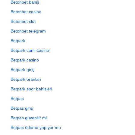
Betonbet bahis
Betonbet casino
Betonbet slot
Betonbet telegram
Betpark
Betpark canlı casino
Betpark casino
Betpark giriş
Betpark oranları
Betpark spor bahisleri
Betpas
Betpas giriş
Betpas güvenilir mi
Betpas ödeme yapıyor mu