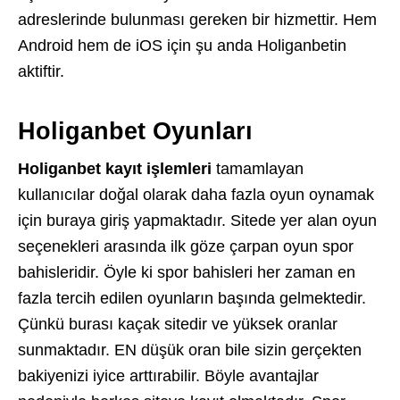
adreslerinde bulunması gereken bir hizmettir. Hem
Android hem de iOS için şu anda Holiganbetin
aktiftir.
Holiganbet Oyunları
Holiganbet kayıt işlemleri
tamamlayan
kullanıcılar doğal olarak daha fazla oyun oynamak
için buraya giriş yapmaktadır. Sitede yer alan oyun
seçenekleri arasında ilk göze çarpan oyun spor
bahisleridir. Öyle ki spor bahisleri her zaman en
fazla tercih edilen oyunların başında gelmektedir.
Çünkü burası kaçak sitedir ve yüksek oranlar
sunmaktadır. EN düşük oran bile sizin gerçekten
bakiyenizi iyice arttırabilir. Böyle avantajlar