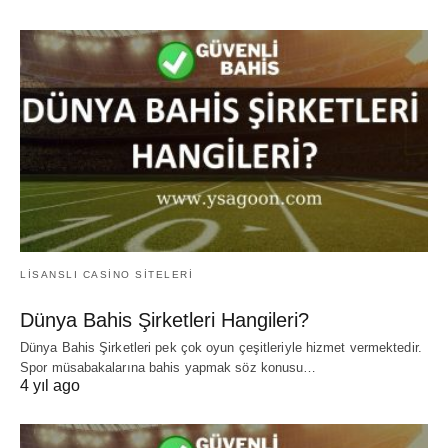
LISANSLI CASINO SITELERI
Dünya Bahis Şirketleri Hangileri?
Dünya Bahis Şirketleri pek çok oyun çeşitleriyle hizmet vermektedir.
Spor müsabakalarına bahis yapmak söz konusu…
4 yıl ago