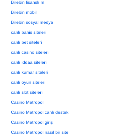
Birebin lisanslı mı
Birebin mobil
Birebin sosyal medya
canlı bahis siteleri
canlı bet siteleri
canlı casino siteleri
canlı iddaa siteleri
canlı kumar siteleri
canlı oyun siteleri
canlı slot siteleri
Casino Metropol
Casino Metropol canlı destek
Casino Metropol giriş
Casino Metropol nasıl bir site