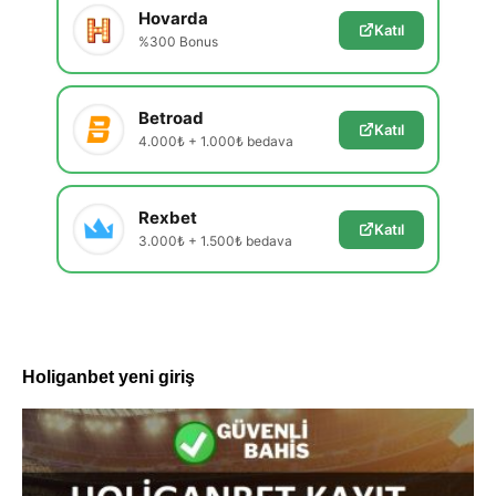
Hovarda
Katıl
%300 Bonus
Betroad
Katıl
4.000₺ + 1.000₺ bedava
Rexbet
Katıl
3.000₺ + 1.500₺ bedava
Holiganbet yeni giriş