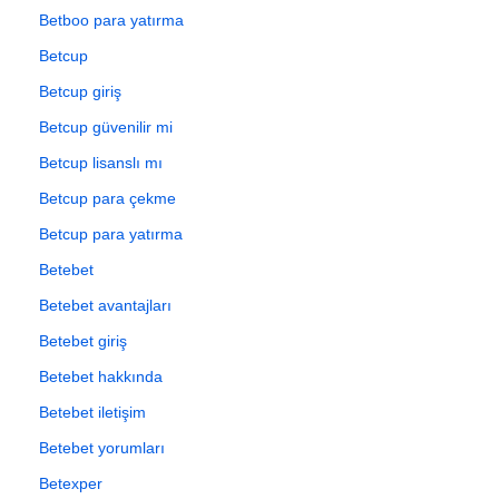
Betboo para yatırma
Betcup
Betcup giriş
Betcup güvenilir mi
Betcup lisanslı mı
Betcup para çekme
Betcup para yatırma
Betebet
Betebet avantajları
Betebet giriş
Betebet hakkında
Betebet iletişim
Betebet yorumları
Betexper