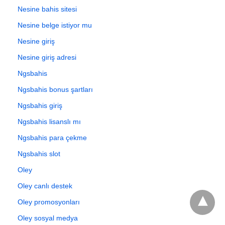
Nesine bahis sitesi
Nesine belge istiyor mu
Nesine giriş
Nesine giriş adresi
Ngsbahis
Ngsbahis bonus şartları
Ngsbahis giriş
Ngsbahis lisanslı mı
Ngsbahis para çekme
Ngsbahis slot
Oley
Oley canlı destek
Oley promosyonları
Oley sosyal medya