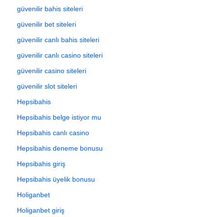
güvenilir bahis siteleri
güvenilir bet siteleri
güvenilir canlı bahis siteleri
güvenilir canlı casino siteleri
güvenilir casino siteleri
güvenilir slot siteleri
Hepsibahis
Hepsibahis belge istiyor mu
Hepsibahis canlı casino
Hepsibahis deneme bonusu
Hepsibahis giriş
Hepsibahis üyelik bonusu
Holiganbet
Holiganbet giriş