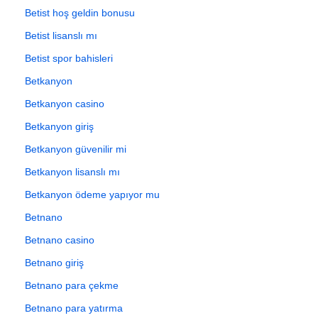
Betist hoş geldin bonusu
Betist lisanslı mı
Betist spor bahisleri
Betkanyon
Betkanyon casino
Betkanyon giriş
Betkanyon güvenilir mi
Betkanyon lisanslı mı
Betkanyon ödeme yapıyor mu
Betnano
Betnano casino
Betnano giriş
Betnano para çekme
Betnano para yatırma