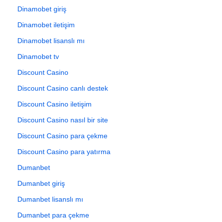
Dinamobet giriş
Dinamobet iletişim
Dinamobet lisanslı mı
Dinamobet tv
Discount Casino
Discount Casino canlı destek
Discount Casino iletişim
Discount Casino nasıl bir site
Discount Casino para çekme
Discount Casino para yatırma
Dumanbet
Dumanbet giriş
Dumanbet lisanslı mı
Dumanbet para çekme