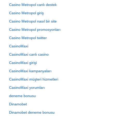
Casino Metropol canlı destek
Casino Metropol giriş
Casino Metropol nasıl bir site
Casino Metropol promosyonları
Casino Metropol twitter
CasinoMaxi
CasinoMaxi canlı casino
CasinoMaxi girişi
CasinoMaxi kampanyaları
CasinoMaxi müşteri hizmetleri
CasinoMaxi yorumları
deneme bonusu
Dinamobet
Dinamobet deneme bonusu