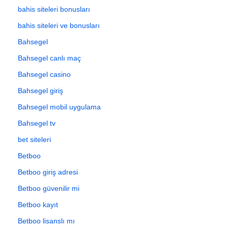
bahis siteleri bonusları
bahis siteleri ve bonusları
Bahsegel
Bahsegel canlı maç
Bahsegel casino
Bahsegel giriş
Bahsegel mobil uygulama
Bahsegel tv
bet siteleri
Betboo
Betboo giriş adresi
Betboo güvenilir mi
Betboo kayıt
Betboo lisanslı mı