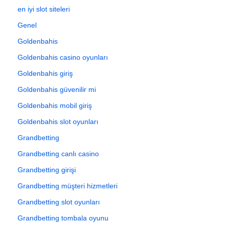
en iyi slot siteleri
Genel
Goldenbahis
Goldenbahis casino oyunları
Goldenbahis giriş
Goldenbahis güvenilir mi
Goldenbahis mobil giriş
Goldenbahis slot oyunları
Grandbetting
Grandbetting canlı casino
Grandbetting girişi
Grandbetting müşteri hizmetleri
Grandbetting slot oyunları
Grandbetting tombala oyunu