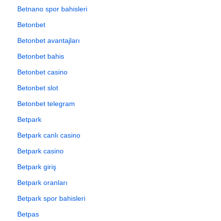
Betnano spor bahisleri
Betonbet
Betonbet avantajları
Betonbet bahis
Betonbet casino
Betonbet slot
Betonbet telegram
Betpark
Betpark canlı casino
Betpark casino
Betpark giriş
Betpark oranları
Betpark spor bahisleri
Betpas