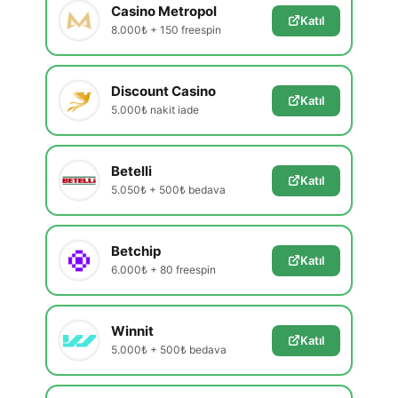
Casino Metropol
Katıl
8.000₺ + 150 freespin
Discount Casino
Katıl
5.000₺ nakit iade
Betelli
Katıl
5.050₺ + 500₺ bedava
Betchip
Katıl
6.000₺ + 80 freespin
Winnit
Katıl
5.000₺ + 500₺ bedava