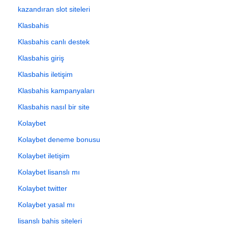
kazandıran slot siteleri
Klasbahis
Klasbahis canlı destek
Klasbahis giriş
Klasbahis iletişim
Klasbahis kampanyaları
Klasbahis nasıl bir site
Kolaybet
Kolaybet deneme bonusu
Kolaybet iletişim
Kolaybet lisanslı mı
Kolaybet twitter
Kolaybet yasal mı
lisanslı bahis siteleri