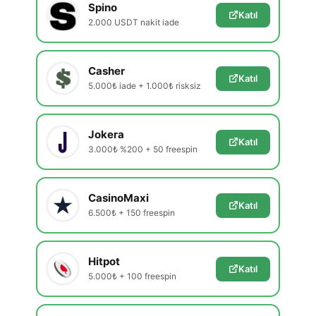
Spino
Katıl
2.000 USDT nakit iade
Casher
Katıl
5.000₺ iade + 1.000₺ risksiz
Jokera
Katıl
3.000₺ %200 + 50 freespin
CasinoMaxi
Katıl
6.500₺ + 150 freespin
Hitpot
Katıl
5.000₺ + 100 freespin