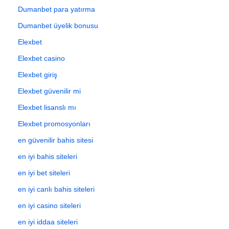
Dumanbet para yatırma
Dumanbet üyelik bonusu
Elexbet
Elexbet casino
Elexbet giriş
Elexbet güvenilir mi
Elexbet lisanslı mı
Elexbet promosyonları
en güvenilir bahis sitesi
en iyi bahis siteleri
en iyi bet siteleri
en iyi canlı bahis siteleri
en iyi casino siteleri
en iyi iddaa siteleri