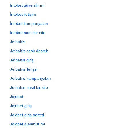
İntobet güvenilir mi
İntobet iletişim
İntobet kampanyaları
İntobet nasıl bir site
Jetbahis
Jetbahis canlı destek
Jetbahis giriş
Jetbahis iletişim
Jetbahis kampanyaları
Jetbahis nasıl bir site
Jojobet
Jojobet giriş
Jojobet giriş adresi
Jojobet güvenilir mi