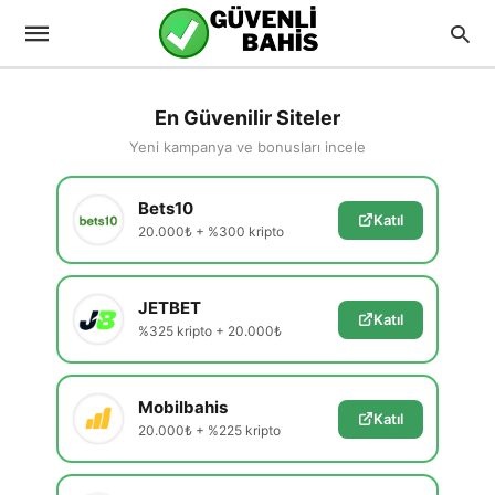
En Güvenilir Siteler
Yeni kampanya ve bonusları incele
Bets10
Katıl
20.000₺ + %300 kripto
JETBET
Katıl
%325 kripto + 20.000₺
Mobilbahis
Katıl
20.000₺ + %225 kripto