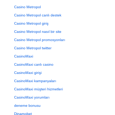
Casino Metropol
Casino Metropol canlı destek
Casino Metropol giriş
Casino Metropol nasıl bir site
Casino Metropol promosyonları
Casino Metropol twitter
CasinoMaxi
CasinoMaxi canlı casino
CasinoMaxi girişi
CasinoMaxi kampanyaları
CasinoMaxi müşteri hizmetleri
CasinoMaxi yorumları
deneme bonusu
Dinamobet