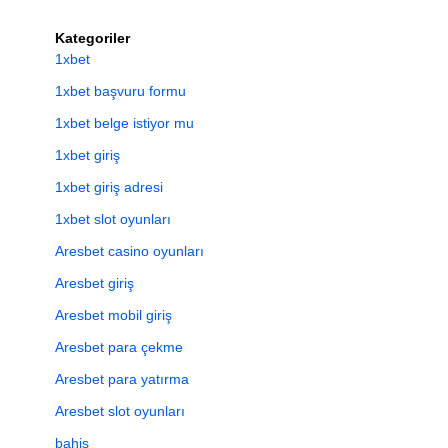
Kategoriler
1xbet
1xbet başvuru formu
1xbet belge istiyor mu
1xbet giriş
1xbet giriş adresi
1xbet slot oyunları
Aresbet casino oyunları
Aresbet giriş
Aresbet mobil giriş
Aresbet para çekme
Aresbet para yatırma
Aresbet slot oyunları
bahis