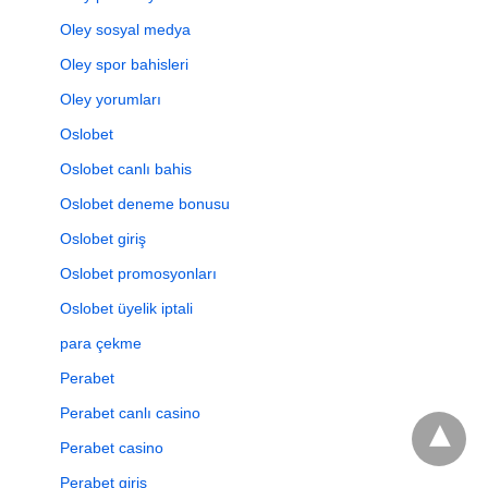
Oley sosyal medya
Oley spor bahisleri
Oley yorumları
Oslobet
Oslobet canlı bahis
Oslobet deneme bonusu
Oslobet giriş
Oslobet promosyonları
Oslobet üyelik iptali
para çekme
Perabet
Perabet canlı casino
Perabet casino
Perabet giriş