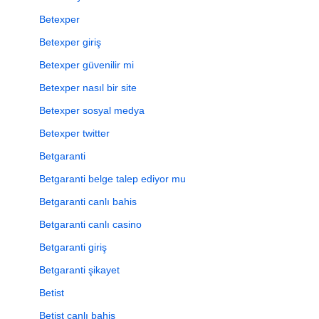
Betexper
Betexper giriş
Betexper güvenilir mi
Betexper nasıl bir site
Betexper sosyal medya
Betexper twitter
Betgaranti
Betgaranti belge talep ediyor mu
Betgaranti canlı bahis
Betgaranti canlı casino
Betgaranti giriş
Betgaranti şikayet
Betist
Betist canlı bahis