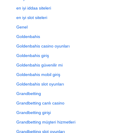
en iyi iddaa siteleri
en iyi slot siteleri
Genel
Goldenbahis
Goldenbahis casino oyunları
Goldenbahis giriş
Goldenbahis güvenilir mi
Goldenbahis mobil giriş
Goldenbahis slot oyunları
Grandbetting
Grandbetting canlı casino
Grandbetting girişi
Grandbetting müşteri hizmetleri
Grandbetting slot oyunları