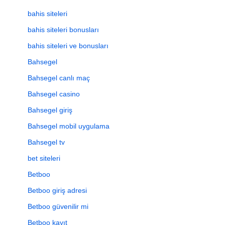
bahis siteleri
bahis siteleri bonusları
bahis siteleri ve bonusları
Bahsegel
Bahsegel canlı maç
Bahsegel casino
Bahsegel giriş
Bahsegel mobil uygulama
Bahsegel tv
bet siteleri
Betboo
Betboo giriş adresi
Betboo güvenilir mi
Betboo kayıt