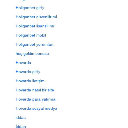
Holiganbet giriş
Holiganbet güvenilir mi
Holiganbet lisanslı mı
Holiganbet mobil
Holiganbet yorumları
hoş geldin bonusu
Hovarda
Hovarda giriş
Hovarda iletişim
Hovarda nasıl bir site
Hovarda para yatırma
Hovarda sosyal medya
iddaa
İddaa