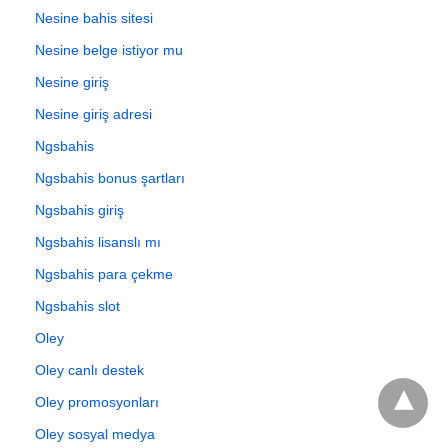
Nesine bahis sitesi
Nesine belge istiyor mu
Nesine giriş
Nesine giriş adresi
Ngsbahis
Ngsbahis bonus şartları
Ngsbahis giriş
Ngsbahis lisanslı mı
Ngsbahis para çekme
Ngsbahis slot
Oley
Oley canlı destek
Oley promosyonları
Oley sosyal medya