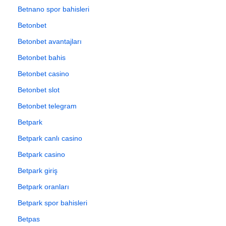
Betnano spor bahisleri
Betonbet
Betonbet avantajları
Betonbet bahis
Betonbet casino
Betonbet slot
Betonbet telegram
Betpark
Betpark canlı casino
Betpark casino
Betpark giriş
Betpark oranları
Betpark spor bahisleri
Betpas