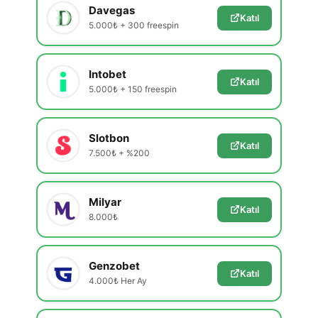
Davegas
Katıl
5.000₺ + 300 freespin
Intobet
Katıl
5.000₺ + 150 freespin
Slotbon
Katıl
7.500₺ + %200
Milyar
Katıl
8.000₺
Genzobet
Katıl
4.000₺ Her Ay