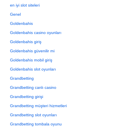
en iyi slot siteleri
Genel
Goldenbahis
Goldenbahis casino oyunları
Goldenbahis giriş
Goldenbahis güvenilir mi
Goldenbahis mobil giriş
Goldenbahis slot oyunları
Grandbetting
Grandbetting canlı casino
Grandbetting girişi
Grandbetting müşteri hizmetleri
Grandbetting slot oyunları
Grandbetting tombala oyunu