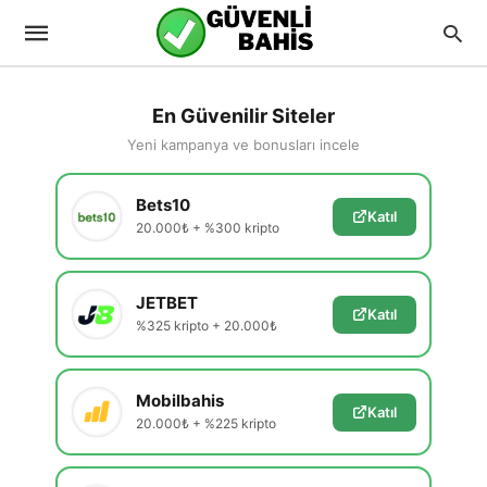
En Güvenilir Siteler
Yeni kampanya ve bonusları incele
Bets10
Katıl
20.000₺ + %300 kripto
JETBET
Katıl
%325 kripto + 20.000₺
Mobilbahis
Katıl
20.000₺ + %225 kripto