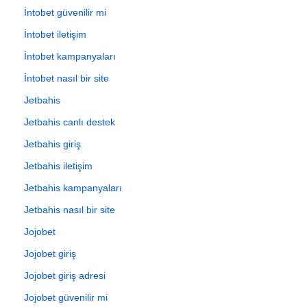
İntobet güvenilir mi
İntobet iletişim
İntobet kampanyaları
İntobet nasıl bir site
Jetbahis
Jetbahis canlı destek
Jetbahis giriş
Jetbahis iletişim
Jetbahis kampanyaları
Jetbahis nasıl bir site
Jojobet
Jojobet giriş
Jojobet giriş adresi
Jojobet güvenilir mi