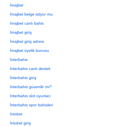
İmajbet
İmajbet belge istiyor mu
İmajbet canlı bahis
İmajbet giriş
İmajbet giriş adresi
İmajbet üyelik bonusu
İnterbahis
İnterbahis canlı destek
İnterbahis giriş
İnterbahis güvenilir mi?
İnterbahis slot oyunları
İnterbahis spor bahisleri
İntobet
İntobet giriş