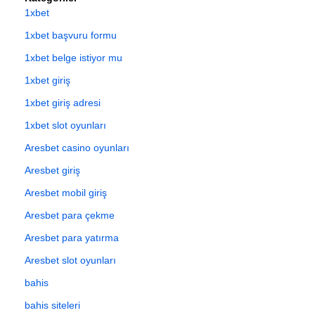
1xbet
1xbet başvuru formu
1xbet belge istiyor mu
1xbet giriş
1xbet giriş adresi
1xbet slot oyunları
Aresbet casino oyunları
Aresbet giriş
Aresbet mobil giriş
Aresbet para çekme
Aresbet para yatırma
Aresbet slot oyunları
bahis
bahis siteleri