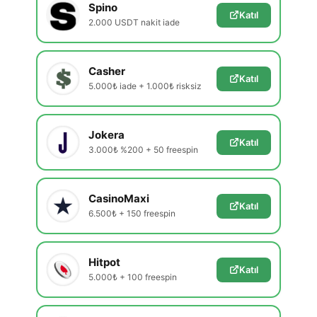
Spino
Katıl
2.000 USDT nakit iade
Casher
Katıl
5.000₺ iade + 1.000₺ risksiz
Jokera
Katıl
3.000₺ %200 + 50 freespin
CasinoMaxi
Katıl
6.500₺ + 150 freespin
Hitpot
Katıl
5.000₺ + 100 freespin