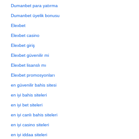
Dumanbet para yatırma
Dumanbet üyelik bonusu
Elexbet
Elexbet casino
Elexbet giriş
Elexbet güvenilir mi
Elexbet lisanslı mı
Elexbet promosyonları
en güvenilir bahis sitesi
en iyi bahis siteleri
en iyi bet siteleri
en iyi canlı bahis siteleri
en iyi casino siteleri
en iyi iddaa siteleri