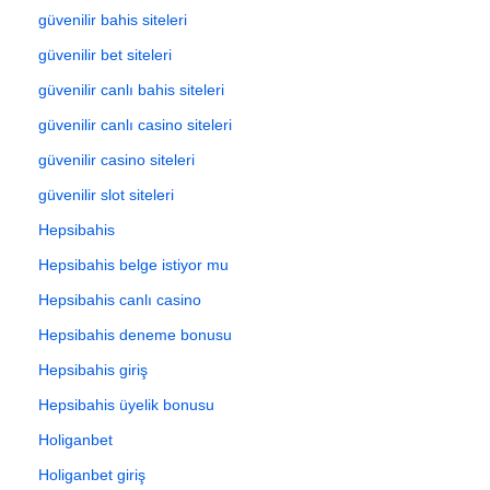
güvenilir bahis siteleri
güvenilir bet siteleri
güvenilir canlı bahis siteleri
güvenilir canlı casino siteleri
güvenilir casino siteleri
güvenilir slot siteleri
Hepsibahis
Hepsibahis belge istiyor mu
Hepsibahis canlı casino
Hepsibahis deneme bonusu
Hepsibahis giriş
Hepsibahis üyelik bonusu
Holiganbet
Holiganbet giriş