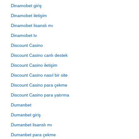
Dinamobet giriş
Dinamobet iletişim
Dinamobet lisanslı mı
Dinamobet tv
Discount Casino
Discount Casino canlı destek
Discount Casino iletişim
Discount Casino nasıl bir site
Discount Casino para çekme
Discount Casino para yatırma
Dumanbet
Dumanbet giriş
Dumanbet lisanslı mı
Dumanbet para çekme