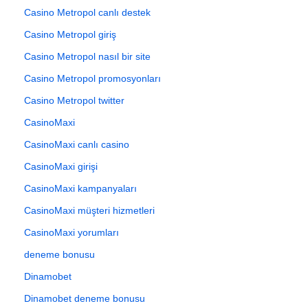
Casino Metropol canlı destek
Casino Metropol giriş
Casino Metropol nasıl bir site
Casino Metropol promosyonları
Casino Metropol twitter
CasinoMaxi
CasinoMaxi canlı casino
CasinoMaxi girişi
CasinoMaxi kampanyaları
CasinoMaxi müşteri hizmetleri
CasinoMaxi yorumları
deneme bonusu
Dinamobet
Dinamobet deneme bonusu