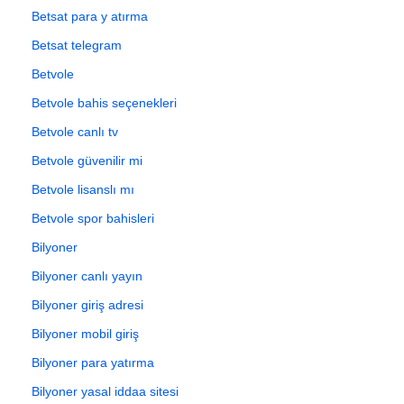
Betsat para y atırma
Betsat telegram
Betvole
Betvole bahis seçenekleri
Betvole canlı tv
Betvole güvenilir mi
Betvole lisanslı mı
Betvole spor bahisleri
Bilyoner
Bilyoner canlı yayın
Bilyoner giriş adresi
Bilyoner mobil giriş
Bilyoner para yatırma
Bilyoner yasal iddaa sitesi