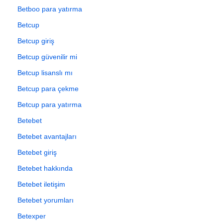
Betboo para yatırma
Betcup
Betcup giriş
Betcup güvenilir mi
Betcup lisanslı mı
Betcup para çekme
Betcup para yatırma
Betebet
Betebet avantajları
Betebet giriş
Betebet hakkında
Betebet iletişim
Betebet yorumları
Betexper