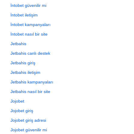
İntobet güvenilir mi
İntobet iletişim
İntobet kampanyaları
İntobet nasıl bir site
Jetbahis
Jetbahis canlı destek
Jetbahis giriş
Jetbahis iletişim
Jetbahis kampanyaları
Jetbahis nasıl bir site
Jojobet
Jojobet giriş
Jojobet giriş adresi
Jojobet güvenilir mi