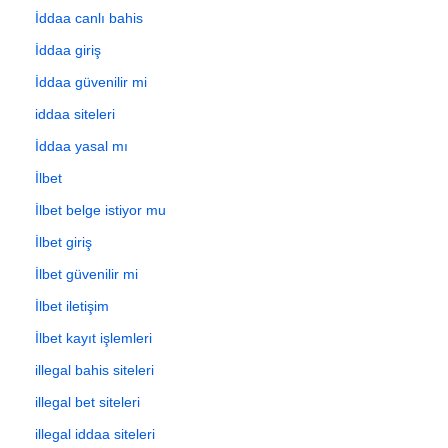
İddaa canlı bahis
İddaa giriş
İddaa güvenilir mi
iddaa siteleri
İddaa yasal mı
İlbet
İlbet belge istiyor mu
İlbet giriş
İlbet güvenilir mi
İlbet iletişim
İlbet kayıt işlemleri
illegal bahis siteleri
illegal bet siteleri
illegal iddaa siteleri