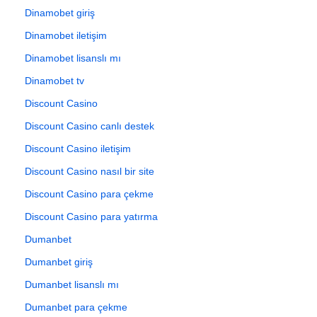
Dinamobet giriş
Dinamobet iletişim
Dinamobet lisanslı mı
Dinamobet tv
Discount Casino
Discount Casino canlı destek
Discount Casino iletişim
Discount Casino nasıl bir site
Discount Casino para çekme
Discount Casino para yatırma
Dumanbet
Dumanbet giriş
Dumanbet lisanslı mı
Dumanbet para çekme