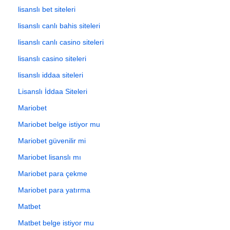
lisanslı bet siteleri
lisanslı canlı bahis siteleri
lisanslı canlı casino siteleri
lisanslı casino siteleri
lisanslı iddaa siteleri
Lisanslı İddaa Siteleri
Mariobet
Mariobet belge istiyor mu
Mariobet güvenilir mi
Mariobet lisanslı mı
Mariobet para çekme
Mariobet para yatırma
Matbet
Matbet belge istiyor mu