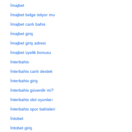
İmajbet
İmajbet belge istiyor mu
İmajbet canlı bahis
İmajbet giriş
İmajbet giriş adresi
İmajbet üyelik bonusu
İnterbahis
İnterbahis canlı destek
İnterbahis giriş
İnterbahis güvenilir mi?
İnterbahis slot oyunları
İnterbahis spor bahisleri
İntobet
İntobet giriş