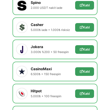
Spino
Katıl
2.000 USDT nakit iade
Casher
Katıl
5.000₺ iade + 1.000₺ risksiz
Jokera
Katıl
3.000₺ %200 + 50 freespin
CasinoMaxi
Katıl
6.500₺ + 150 freespin
Hitpot
Katıl
5.000₺ + 100 freespin