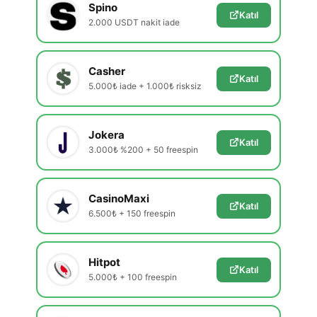
Spino
Katıl
2.000 USDT nakit iade
Casher
Katıl
5.000₺ iade + 1.000₺ risksiz
Jokera
Katıl
3.000₺ %200 + 50 freespin
CasinoMaxi
Katıl
6.500₺ + 150 freespin
Hitpot
Katıl
5.000₺ + 100 freespin