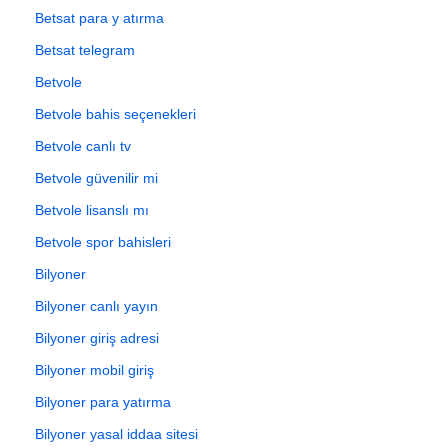
Betsat para y atırma
Betsat telegram
Betvole
Betvole bahis seçenekleri
Betvole canlı tv
Betvole güvenilir mi
Betvole lisanslı mı
Betvole spor bahisleri
Bilyoner
Bilyoner canlı yayın
Bilyoner giriş adresi
Bilyoner mobil giriş
Bilyoner para yatırma
Bilyoner yasal iddaa sitesi