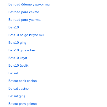
Betroad ödeme yapıyor mu
Betroad para çekme
Betroad para yatırma
Bets10
Bets10 belge istiyor mu
Bets10 giriş
Bets10 giriş adresi
Bets10 kayıt
Bets10 üyelik
Betsat
Betsat canlı casino
Betsat casino
Betsat giriş
Betsat para çekme