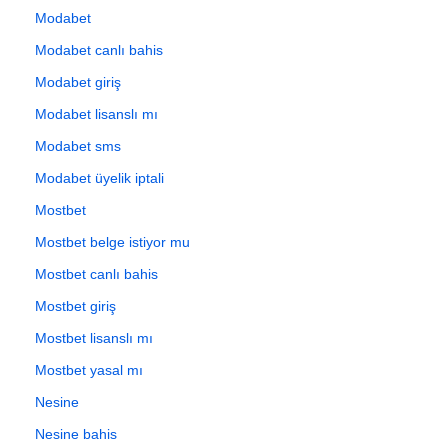
Modabet
Modabet canlı bahis
Modabet giriş
Modabet lisanslı mı
Modabet sms
Modabet üyelik iptali
Mostbet
Mostbet belge istiyor mu
Mostbet canlı bahis
Mostbet giriş
Mostbet lisanslı mı
Mostbet yasal mı
Nesine
Nesine bahis