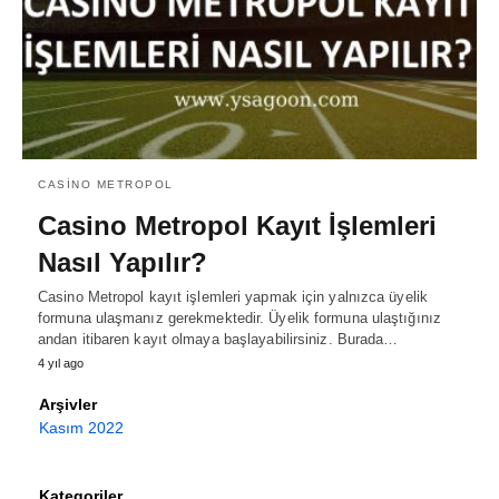
CASINO METROPOL
Casino Metropol Kayıt İşlemleri
Nasıl Yapılır?
Casino Metropol kayıt işlemleri yapmak için yalnızca üyelik
formuna ulaşmanız gerekmektedir. Üyelik formuna ulaştığınız
andan itibaren kayıt olmaya başlayabilirsiniz. Burada…
4 yıl ago
Arşivler
Kasım 2022
Kategoriler