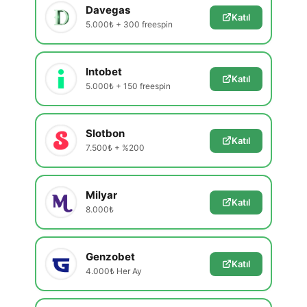
Davegas
Katıl
5.000₺ + 300 freespin
Intobet
Katıl
5.000₺ + 150 freespin
Slotbon
Katıl
7.500₺ + %200
Milyar
Katıl
8.000₺
Genzobet
Katıl
4.000₺ Her Ay