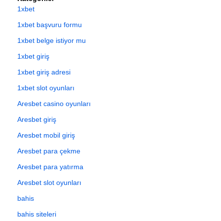
1xbet
1xbet başvuru formu
1xbet belge istiyor mu
1xbet giriş
1xbet giriş adresi
1xbet slot oyunları
Aresbet casino oyunları
Aresbet giriş
Aresbet mobil giriş
Aresbet para çekme
Aresbet para yatırma
Aresbet slot oyunları
bahis
bahis siteleri