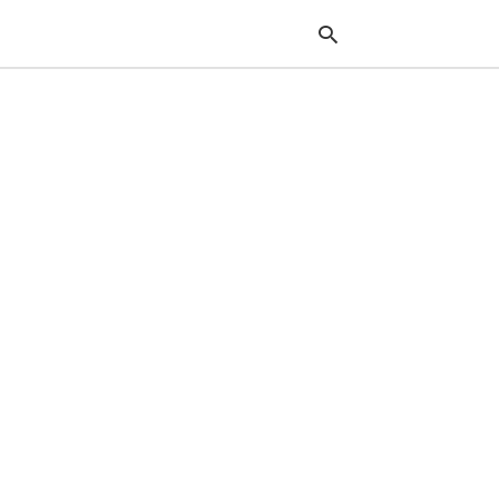
Typ
your
sea
que
and
hit
ente