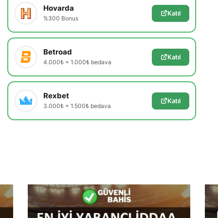
Hovarda
Katıl
%300 Bonus
Betroad
Katıl
4.000₺ + 1.000₺ bedava
Rexbet
Katıl
3.000₺ + 1.500₺ bedava