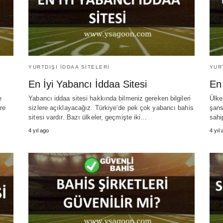
YURTDIŞI IDDAA SITELERI
YUR
En İyi Yabancı İddaa Sitesi
En 
e
Yabancı iddaa sitesi hakkında bilmeniz gereken bilgileri
Ülke
re
sizlere açıklayacağız. Türkiye’de pek çok yabancı bahis
şans
sitesi vardır. Bazı ülkeler, geçmişte iki…
sahi
4 yıl ago
4 yıl 