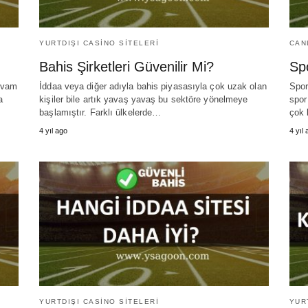
YURTDIŞI CASINO SITELERI
CAN
Bahis Şirketleri Güvenilir Mi?
Spo
devam
İddaa veya diğer adıyla bahis piyasasıyla çok uzak olan
Spor 
a
kişiler bile artık yavaş yavaş bu sektöre yönelmeye
spor
başlamıştır. Farklı ülkelerde…
çok
4 yıl ago
4 yıl 
YURTDIŞI CASINO SITELERI
YUR