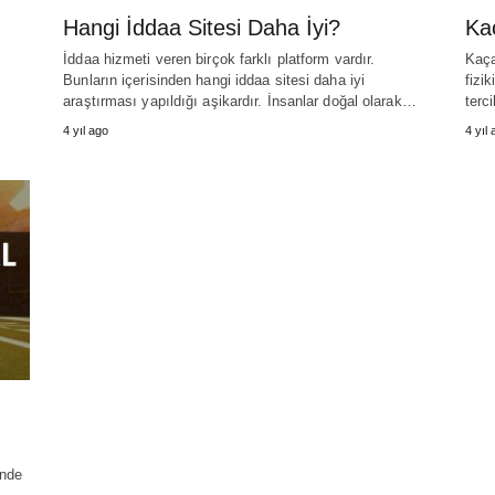
Hangi İddaa Sitesi Daha İyi?
Kaç
İddaa hizmeti veren birçok farklı platform vardır.
Kaça
i
Bunların içerisinden hangi iddaa sitesi daha iyi
fizik
araştırması yapıldığı aşikardır. İnsanlar doğal olarak…
terc
4 yıl ago
4 yıl 
inde