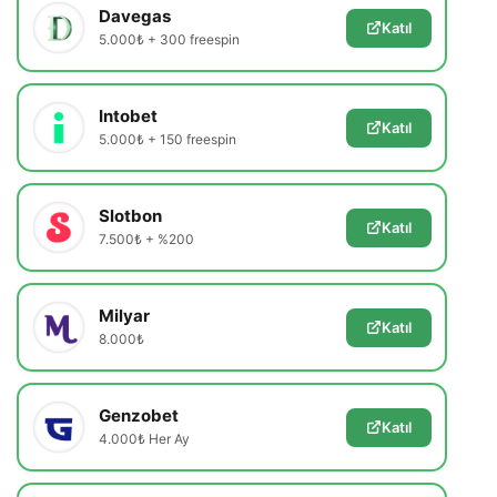
Davegas
Katıl
5.000₺ + 300 freespin
Intobet
Katıl
5.000₺ + 150 freespin
Slotbon
Katıl
7.500₺ + %200
Milyar
Katıl
8.000₺
Genzobet
Katıl
4.000₺ Her Ay