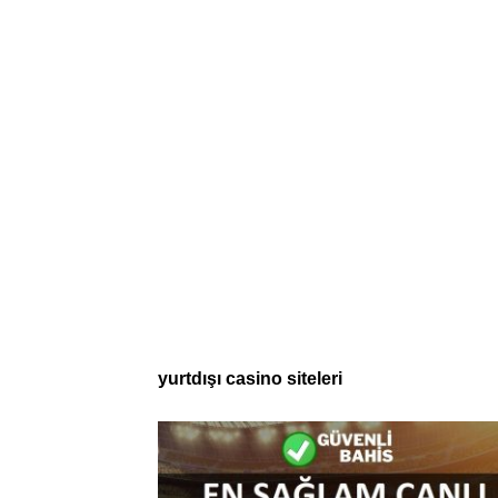
yurtdışı casino siteleri