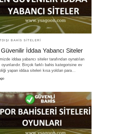
TDIŞI BAHIS SITELERI
Güvenilir İddaa Yabancı Siteler
mizde iddaa yabancı siteler tarafından oynatılan
 oyunlarıdır. Birçok farklı bahis kategorisine ev
pliği yapan iddaa siteleri kısa yoldan para…
ago