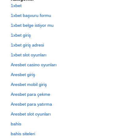
1xbet
1xbet başvuru formu
1xbet belge istiyor mu
1xbet giriş
1xbet giriş adresi
1xbet slot oyunları
Aresbet casino oyunları
Aresbet giriş
Aresbet mobil giriş
Aresbet para çekme
Aresbet para yatırma
Aresbet slot oyunları
bahis
bahis siteleri