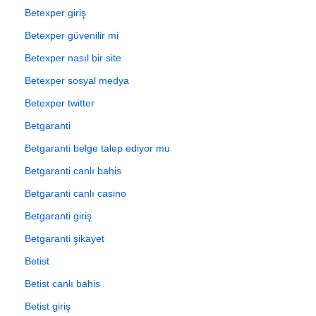
Betexper giriş
Betexper güvenilir mi
Betexper nasıl bir site
Betexper sosyal medya
Betexper twitter
Betgaranti
Betgaranti belge talep ediyor mu
Betgaranti canlı bahis
Betgaranti canlı casino
Betgaranti giriş
Betgaranti şikayet
Betist
Betist canlı bahis
Betist giriş