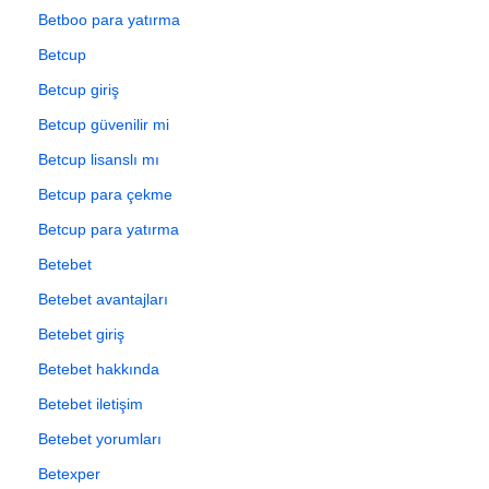
Betboo para yatırma
Betcup
Betcup giriş
Betcup güvenilir mi
Betcup lisanslı mı
Betcup para çekme
Betcup para yatırma
Betebet
Betebet avantajları
Betebet giriş
Betebet hakkında
Betebet iletişim
Betebet yorumları
Betexper