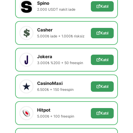
Spino
Katıl
2.000 USDT nakit iade
Casher
Katıl
5.000₺ iade + 1.000₺ risksiz
Jokera
Katıl
3.000₺ %200 + 50 freespin
CasinoMaxi
Katıl
6.500₺ + 150 freespin
Hitpot
Katıl
5.000₺ + 100 freespin