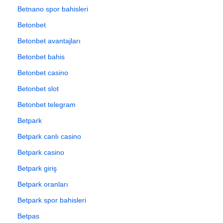
Betnano spor bahisleri
Betonbet
Betonbet avantajları
Betonbet bahis
Betonbet casino
Betonbet slot
Betonbet telegram
Betpark
Betpark canlı casino
Betpark casino
Betpark giriş
Betpark oranları
Betpark spor bahisleri
Betpas