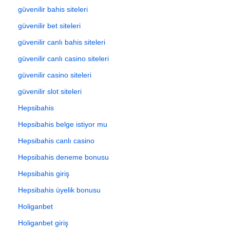
güvenilir bahis siteleri
güvenilir bet siteleri
güvenilir canlı bahis siteleri
güvenilir canlı casino siteleri
güvenilir casino siteleri
güvenilir slot siteleri
Hepsibahis
Hepsibahis belge istiyor mu
Hepsibahis canlı casino
Hepsibahis deneme bonusu
Hepsibahis giriş
Hepsibahis üyelik bonusu
Holiganbet
Holiganbet giriş