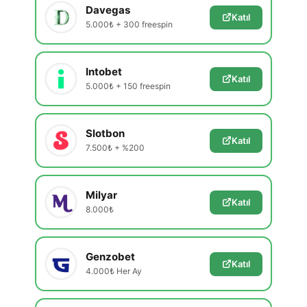
Davegas
Katıl
5.000₺ + 300 freespin
Intobet
Katıl
5.000₺ + 150 freespin
Slotbon
Katıl
7.500₺ + %200
Milyar
Katıl
8.000₺
Genzobet
Katıl
4.000₺ Her Ay