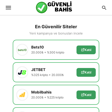
En Güvenilir Siteler
Yeni kampanya ve bonusları incele
Bets10
Katıl
20.000₺ + %300 kripto
JETBET
Katıl
%325 kripto + 20.000₺
Mobilbahis
Katıl
20.000₺ + %225 kripto