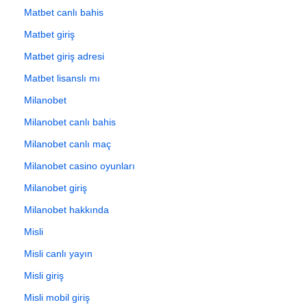
Matbet canlı bahis
Matbet giriş
Matbet giriş adresi
Matbet lisanslı mı
Milanobet
Milanobet canlı bahis
Milanobet canlı maç
Milanobet casino oyunları
Milanobet giriş
Milanobet hakkında
Misli
Misli canlı yayın
Misli giriş
Misli mobil giriş