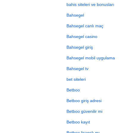
bahis siteleri ve bonusları
Bahsegel
Bahsegel canlı maç
Bahsegel casino
Bahsegel giriş
Bahsegel mobil uygulama
Bahsegel tv
bet siteleri
Betboo
Betboo giriş adresi
Betboo güvenilir mi
Betboo kayıt
Betboo lisanslı mı