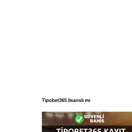
Tipobet365 lisanslı mı