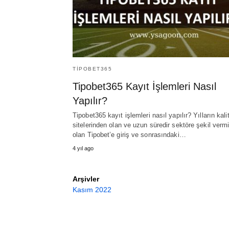
TIPOBET365
Tipobet365 Kayıt İşlemleri Nasıl
Yapılır?
Tipobet365 kayıt işlemleri nasıl yapılır? Yılların kalit
sitelerinden olan ve uzun süredir sektöre şekil verm
olan Tipobet’e giriş ve sonrasındaki…
4 yıl ago
Arşivler
Kasım 2022