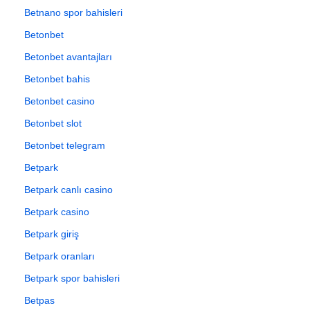
Betnano spor bahisleri
Betonbet
Betonbet avantajları
Betonbet bahis
Betonbet casino
Betonbet slot
Betonbet telegram
Betpark
Betpark canlı casino
Betpark casino
Betpark giriş
Betpark oranları
Betpark spor bahisleri
Betpas