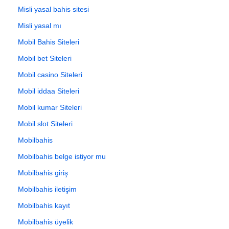
Misli yasal bahis sitesi
Misli yasal mı
Mobil Bahis Siteleri
Mobil bet Siteleri
Mobil casino Siteleri
Mobil iddaa Siteleri
Mobil kumar Siteleri
Mobil slot Siteleri
Mobilbahis
Mobilbahis belge istiyor mu
Mobilbahis giriş
Mobilbahis iletişim
Mobilbahis kayıt
Mobilbahis üyelik