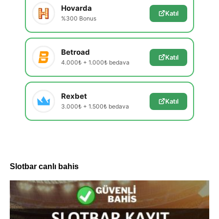
Hovarda
Katıl
%300 Bonus
Betroad
Katıl
4.000₺ + 1.000₺ bedava
Rexbet
Katıl
3.000₺ + 1.500₺ bedava
Slotbar canlı bahis