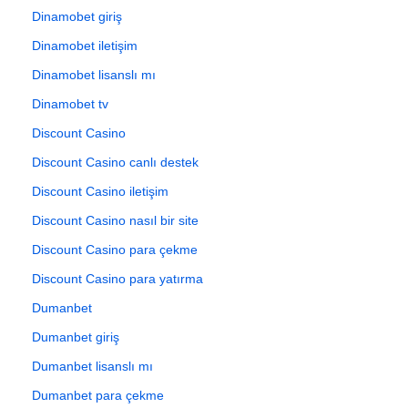
Dinamobet giriş
Dinamobet iletişim
Dinamobet lisanslı mı
Dinamobet tv
Discount Casino
Discount Casino canlı destek
Discount Casino iletişim
Discount Casino nasıl bir site
Discount Casino para çekme
Discount Casino para yatırma
Dumanbet
Dumanbet giriş
Dumanbet lisanslı mı
Dumanbet para çekme