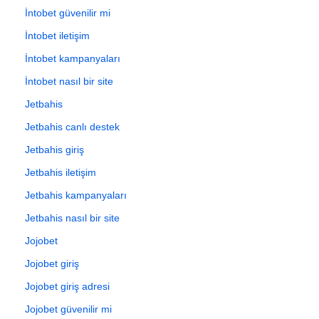
İntobet güvenilir mi
İntobet iletişim
İntobet kampanyaları
İntobet nasıl bir site
Jetbahis
Jetbahis canlı destek
Jetbahis giriş
Jetbahis iletişim
Jetbahis kampanyaları
Jetbahis nasıl bir site
Jojobet
Jojobet giriş
Jojobet giriş adresi
Jojobet güvenilir mi