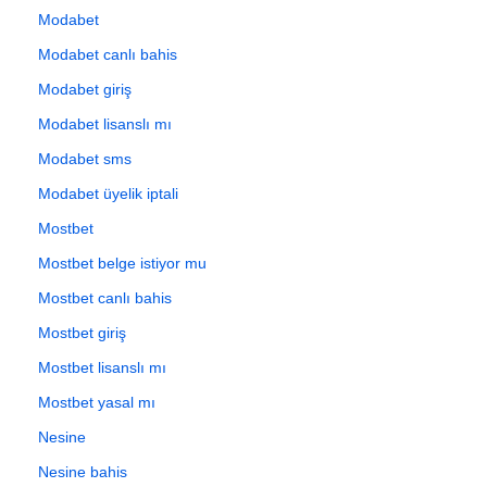
Modabet
Modabet canlı bahis
Modabet giriş
Modabet lisanslı mı
Modabet sms
Modabet üyelik iptali
Mostbet
Mostbet belge istiyor mu
Mostbet canlı bahis
Mostbet giriş
Mostbet lisanslı mı
Mostbet yasal mı
Nesine
Nesine bahis