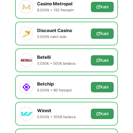
Casino Metropol
Katıl
8.000₺ + 150 freespin
Discount Casino
Katıl
5.000₺ nakit iade
Betelli
Katıl
5.050₺ + 500₺ bedava
Betchip
Katıl
6.000₺ + 80 freespin
Winnit
Katıl
5.000₺ + 500₺ bedava