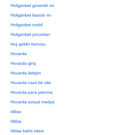
Holiganbet güvenilir mi
Holiganbet lisanslı mı
Holiganbet mobil
Holiganbet yorumları
hoş geldin bonusu
Hovarda
Hovarda giriş
Hovarda iletişim
Hovarda nasıl bir site
Hovarda para yatırma
Hovarda sosyal medya
iddaa
İddaa
İddaa bahis sitesi