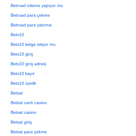
Betroad ödeme yapıyor mu
Betroad para çekme
Betroad para yatırma
Bets10
Bets10 belge istiyor mu
Bets10 giriş
Bets10 giriş adresi
Bets10 kayıt
Bets10 üyelik
Betsat
Betsat canlı casino
Betsat casino
Betsat giriş
Betsat para çekme