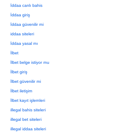
İddaa canlı bahis
İddaa giriş
İddaa güvenilir mi
iddaa siteleri
İddaa yasal mı
İlbet
İlbet belge istiyor mu
İlbet giriş
İlbet güvenilir mi
İlbet iletişim
İlbet kayıt işlemleri
illegal bahis siteleri
illegal bet siteleri
illegal iddaa siteleri