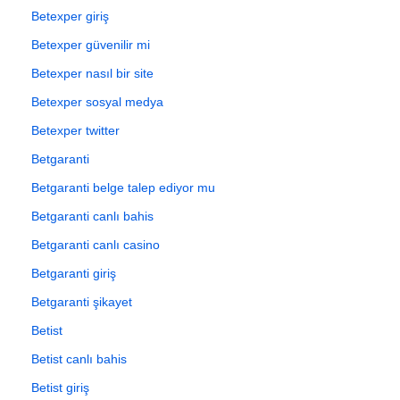
Betexper giriş
Betexper güvenilir mi
Betexper nasıl bir site
Betexper sosyal medya
Betexper twitter
Betgaranti
Betgaranti belge talep ediyor mu
Betgaranti canlı bahis
Betgaranti canlı casino
Betgaranti giriş
Betgaranti şikayet
Betist
Betist canlı bahis
Betist giriş