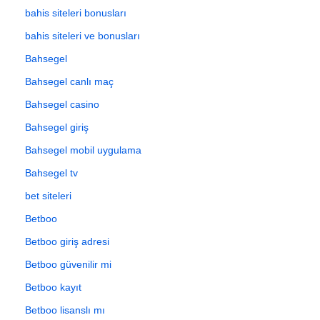
bahis siteleri bonusları
bahis siteleri ve bonusları
Bahsegel
Bahsegel canlı maç
Bahsegel casino
Bahsegel giriş
Bahsegel mobil uygulama
Bahsegel tv
bet siteleri
Betboo
Betboo giriş adresi
Betboo güvenilir mi
Betboo kayıt
Betboo lisanslı mı