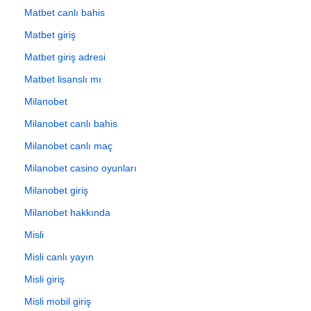
Matbet canlı bahis
Matbet giriş
Matbet giriş adresi
Matbet lisanslı mı
Milanobet
Milanobet canlı bahis
Milanobet canlı maç
Milanobet casino oyunları
Milanobet giriş
Milanobet hakkında
Misli
Misli canlı yayın
Misli giriş
Misli mobil giriş