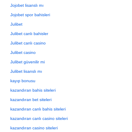
Jojobet lisanslı mı
Jojobet spor bahisleri
Julibet
Julibet canlı bahisler
Julibet canlı casino
Julibet casino
Julibet güvenilir mi
Julibet lisanslı mı
kayıp bonusu
kazandıran bahis siteleri
kazandıran bet siteleri
kazandıran canlı bahis siteleri
kazandıran canlı casino siteleri
kazandıran casino siteleri