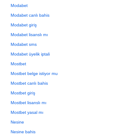
Modabet
Modabet canlı bahis
Modabet giriş
Modabet lisanslı mı
Modabet sms
Modabet üyelik iptali
Mostbet
Mostbet belge istiyor mu
Mostbet canlı bahis
Mostbet giriş
Mostbet lisanslı mı
Mostbet yasal mı
Nesine
Nesine bahis