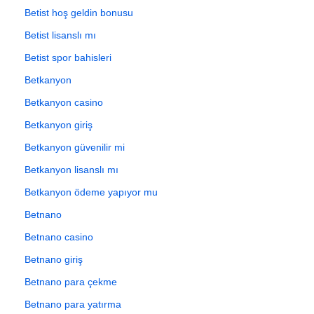
Betist hoş geldin bonusu
Betist lisanslı mı
Betist spor bahisleri
Betkanyon
Betkanyon casino
Betkanyon giriş
Betkanyon güvenilir mi
Betkanyon lisanslı mı
Betkanyon ödeme yapıyor mu
Betnano
Betnano casino
Betnano giriş
Betnano para çekme
Betnano para yatırma