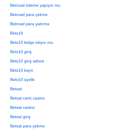
Betroad ödeme yapıyor mu
Betroad para çekme
Betroad para yatırma
Bets10
Bets10 belge istiyor mu
Bets10 giriş
Bets10 giriş adresi
Bets10 kayıt
Bets10 üyelik
Betsat
Betsat canlı casino
Betsat casino
Betsat giriş
Betsat para çekme