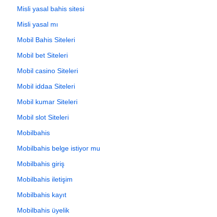
Misli yasal bahis sitesi
Misli yasal mı
Mobil Bahis Siteleri
Mobil bet Siteleri
Mobil casino Siteleri
Mobil iddaa Siteleri
Mobil kumar Siteleri
Mobil slot Siteleri
Mobilbahis
Mobilbahis belge istiyor mu
Mobilbahis giriş
Mobilbahis iletişim
Mobilbahis kayıt
Mobilbahis üyelik