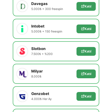
Davegas
Katıl
5.000₺ + 300 freespin
Intobet
Katıl
5.000₺ + 150 freespin
Slotbon
Katıl
7.500₺ + %200
Milyar
Katıl
8.000₺
Genzobet
Katıl
4.000₺ Her Ay