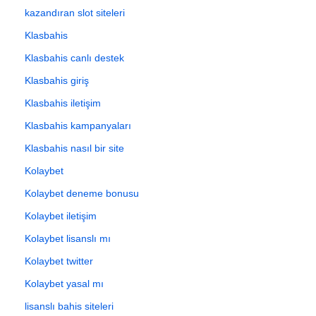
kazandıran slot siteleri
Klasbahis
Klasbahis canlı destek
Klasbahis giriş
Klasbahis iletişim
Klasbahis kampanyaları
Klasbahis nasıl bir site
Kolaybet
Kolaybet deneme bonusu
Kolaybet iletişim
Kolaybet lisanslı mı
Kolaybet twitter
Kolaybet yasal mı
lisanslı bahis siteleri