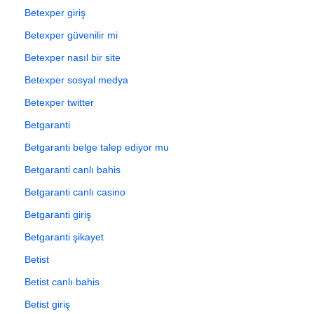
Betexper giriş
Betexper güvenilir mi
Betexper nasıl bir site
Betexper sosyal medya
Betexper twitter
Betgaranti
Betgaranti belge talep ediyor mu
Betgaranti canlı bahis
Betgaranti canlı casino
Betgaranti giriş
Betgaranti şikayet
Betist
Betist canlı bahis
Betist giriş