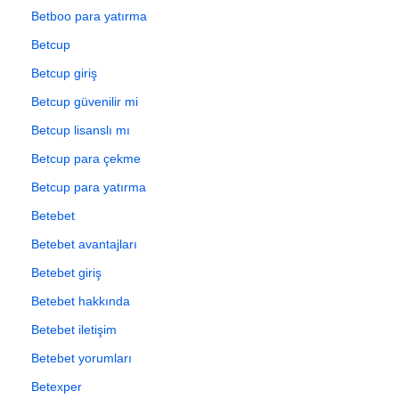
Betboo para yatırma
Betcup
Betcup giriş
Betcup güvenilir mi
Betcup lisanslı mı
Betcup para çekme
Betcup para yatırma
Betebet
Betebet avantajları
Betebet giriş
Betebet hakkında
Betebet iletişim
Betebet yorumları
Betexper