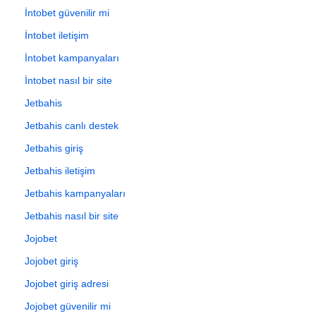
İntobet güvenilir mi
İntobet iletişim
İntobet kampanyaları
İntobet nasıl bir site
Jetbahis
Jetbahis canlı destek
Jetbahis giriş
Jetbahis iletişim
Jetbahis kampanyaları
Jetbahis nasıl bir site
Jojobet
Jojobet giriş
Jojobet giriş adresi
Jojobet güvenilir mi