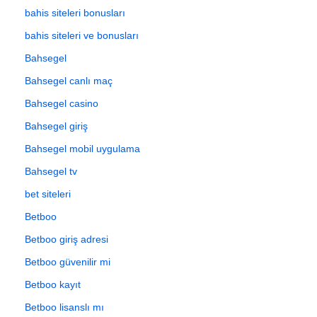
bahis siteleri bonusları
bahis siteleri ve bonusları
Bahsegel
Bahsegel canlı maç
Bahsegel casino
Bahsegel giriş
Bahsegel mobil uygulama
Bahsegel tv
bet siteleri
Betboo
Betboo giriş adresi
Betboo güvenilir mi
Betboo kayıt
Betboo lisanslı mı