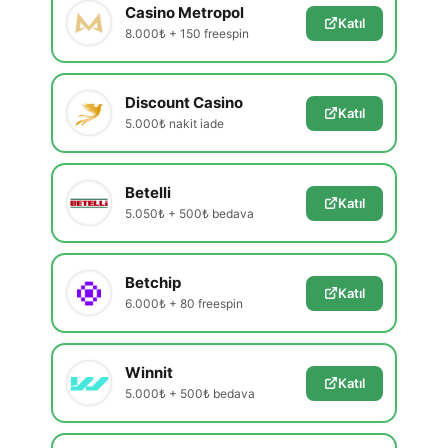
Casino Metropol
Katıl
8.000₺ + 150 freespin
Discount Casino
Katıl
5.000₺ nakit iade
Betelli
Katıl
5.050₺ + 500₺ bedava
Betchip
Katıl
6.000₺ + 80 freespin
Winnit
Katıl
5.000₺ + 500₺ bedava