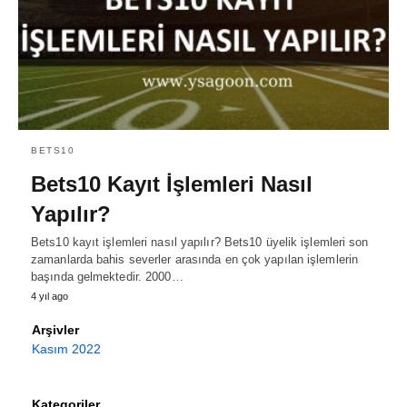
BETS10
Bets10 Kayıt İşlemleri Nasıl
Yapılır?
Bets10 kayıt işlemleri nasıl yapılır? Bets10 üyelik işlemleri son
zamanlarda bahis severler arasında en çok yapılan işlemlerin
başında gelmektedir. 2000…
4 yıl ago
Arşivler
Kasım 2022
Kategoriler