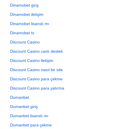
Dinamobet giriş
Dinamobet iletişim
Dinamobet lisanslı mı
Dinamobet tv
Discount Casino
Discount Casino canlı destek
Discount Casino iletişim
Discount Casino nasıl bir site
Discount Casino para çekme
Discount Casino para yatırma
Dumanbet
Dumanbet giriş
Dumanbet lisanslı mı
Dumanbet para çekme