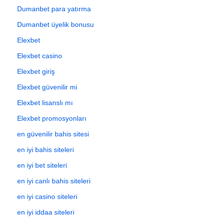
Dumanbet para yatırma
Dumanbet üyelik bonusu
Elexbet
Elexbet casino
Elexbet giriş
Elexbet güvenilir mi
Elexbet lisanslı mı
Elexbet promosyonları
en güvenilir bahis sitesi
en iyi bahis siteleri
en iyi bet siteleri
en iyi canlı bahis siteleri
en iyi casino siteleri
en iyi iddaa siteleri