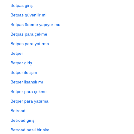
Betpas giriş
Betpas güvenilir mi
Betpas ödeme yapıyor mu
Betpas para çekme
Betpas para yatırma
Betper
Betper giriş
Betper iletişim
Betper lisanslı mı
Betper para çekme
Betper para yatırma
Betroad
Betroad giriş
Betroad nasıl bir site