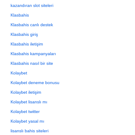
kazandıran slot siteleri
Klasbahis
Klasbahis canlı destek
Klasbahis giriş
Klasbahis iletişim
Klasbahis kampanyaları
Klasbahis nasıl bir site
Kolaybet
Kolaybet deneme bonusu
Kolaybet iletişim
Kolaybet lisanslı mı
Kolaybet twitter
Kolaybet yasal mı
lisanslı bahis siteleri