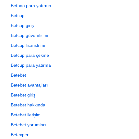
Betboo para yatırma
Betcup
Betcup giriş
Betcup güvenilir mi
Betcup lisanslı mı
Betcup para çekme
Betcup para yatırma
Betebet
Betebet avantajları
Betebet giriş
Betebet hakkında
Betebet iletişim
Betebet yorumları
Betexper