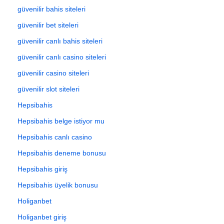
güvenilir bahis siteleri
güvenilir bet siteleri
güvenilir canlı bahis siteleri
güvenilir canlı casino siteleri
güvenilir casino siteleri
güvenilir slot siteleri
Hepsibahis
Hepsibahis belge istiyor mu
Hepsibahis canlı casino
Hepsibahis deneme bonusu
Hepsibahis giriş
Hepsibahis üyelik bonusu
Holiganbet
Holiganbet giriş