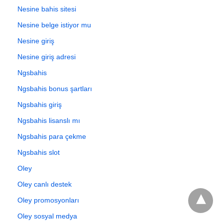
Nesine bahis sitesi
Nesine belge istiyor mu
Nesine giriş
Nesine giriş adresi
Ngsbahis
Ngsbahis bonus şartları
Ngsbahis giriş
Ngsbahis lisanslı mı
Ngsbahis para çekme
Ngsbahis slot
Oley
Oley canlı destek
Oley promosyonları
Oley sosyal medya