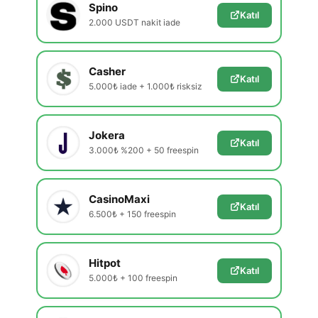
Spino
Katıl
2.000 USDT nakit iade
Casher
Katıl
5.000₺ iade + 1.000₺ risksiz
Jokera
Katıl
3.000₺ %200 + 50 freespin
CasinoMaxi
Katıl
6.500₺ + 150 freespin
Hitpot
Katıl
5.000₺ + 100 freespin