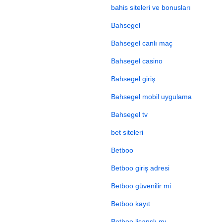
bahis siteleri ve bonusları
Bahsegel
Bahsegel canlı maç
Bahsegel casino
Bahsegel giriş
Bahsegel mobil uygulama
Bahsegel tv
bet siteleri
Betboo
Betboo giriş adresi
Betboo güvenilir mi
Betboo kayıt
Betboo lisanslı mı