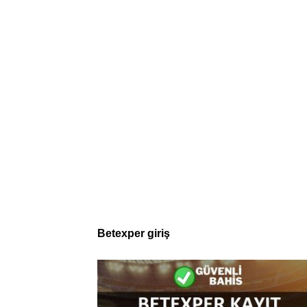
Betexper giriş