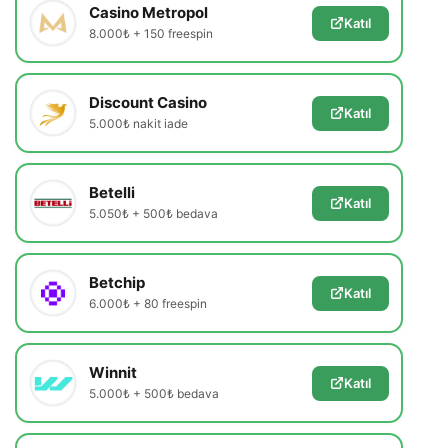
Casino Metropol
Katıl
8.000₺ + 150 freespin
Discount Casino
Katıl
5.000₺ nakit iade
Betelli
Katıl
5.050₺ + 500₺ bedava
Betchip
Katıl
6.000₺ + 80 freespin
Winnit
Katıl
5.000₺ + 500₺ bedava