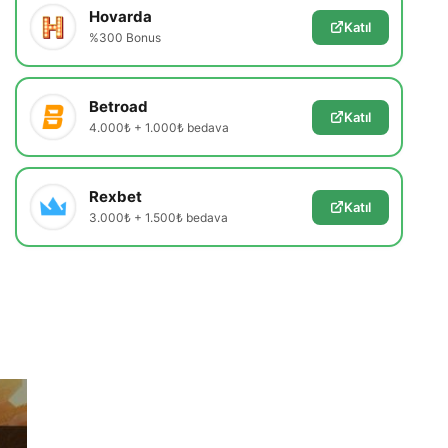
Hovarda
Katıl
%300 Bonus
Betroad
Katıl
4.000₺ + 1.000₺ bedava
Rexbet
Katıl
3.000₺ + 1.500₺ bedava