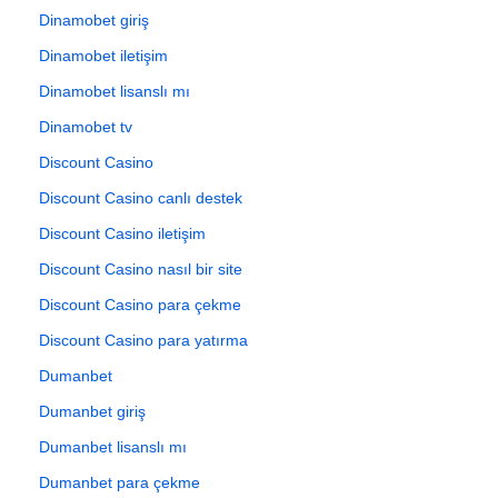
Dinamobet giriş
Dinamobet iletişim
Dinamobet lisanslı mı
Dinamobet tv
Discount Casino
Discount Casino canlı destek
Discount Casino iletişim
Discount Casino nasıl bir site
Discount Casino para çekme
Discount Casino para yatırma
Dumanbet
Dumanbet giriş
Dumanbet lisanslı mı
Dumanbet para çekme