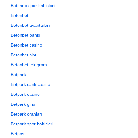
Betnano spor bahisleri
Betonbet
Betonbet avantajları
Betonbet bahis
Betonbet casino
Betonbet slot
Betonbet telegram
Betpark
Betpark canlı casino
Betpark casino
Betpark giriş
Betpark oranları
Betpark spor bahisleri
Betpas