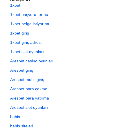
1xbet
1xbet başvuru formu
1xbet belge istiyor mu
1xbet giriş
1xbet giriş adresi
1xbet slot oyunları
Aresbet casino oyunları
Aresbet giriş
Aresbet mobil giriş
Aresbet para çekme
Aresbet para yatırma
Aresbet slot oyunları
bahis
bahis siteleri