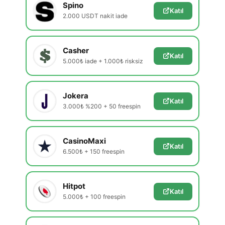
Spino
Katıl
2.000 USDT nakit iade
Casher
Katıl
5.000₺ iade + 1.000₺ risksiz
Jokera
Katıl
3.000₺ %200 + 50 freespin
CasinoMaxi
Katıl
6.500₺ + 150 freespin
Hitpot
Katıl
5.000₺ + 100 freespin