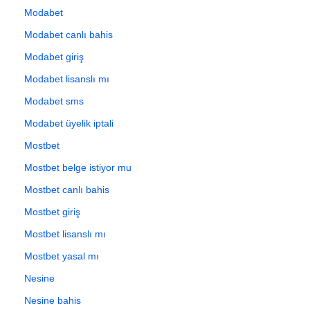
Modabet
Modabet canlı bahis
Modabet giriş
Modabet lisanslı mı
Modabet sms
Modabet üyelik iptali
Mostbet
Mostbet belge istiyor mu
Mostbet canlı bahis
Mostbet giriş
Mostbet lisanslı mı
Mostbet yasal mı
Nesine
Nesine bahis