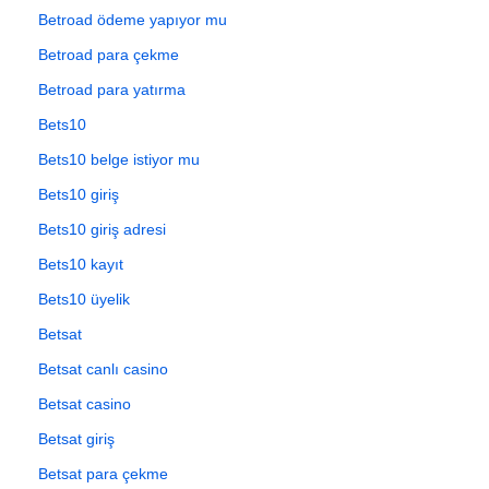
Betroad ödeme yapıyor mu
Betroad para çekme
Betroad para yatırma
Bets10
Bets10 belge istiyor mu
Bets10 giriş
Bets10 giriş adresi
Bets10 kayıt
Bets10 üyelik
Betsat
Betsat canlı casino
Betsat casino
Betsat giriş
Betsat para çekme