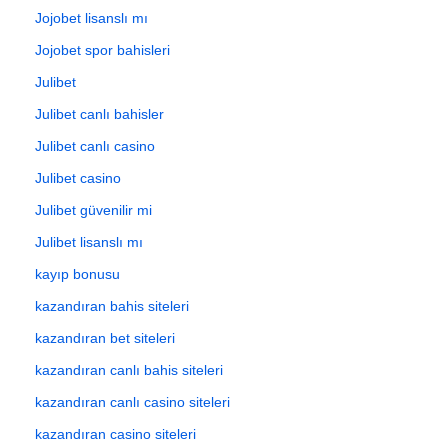
Jojobet lisanslı mı
Jojobet spor bahisleri
Julibet
Julibet canlı bahisler
Julibet canlı casino
Julibet casino
Julibet güvenilir mi
Julibet lisanslı mı
kayıp bonusu
kazandıran bahis siteleri
kazandıran bet siteleri
kazandıran canlı bahis siteleri
kazandıran canlı casino siteleri
kazandıran casino siteleri