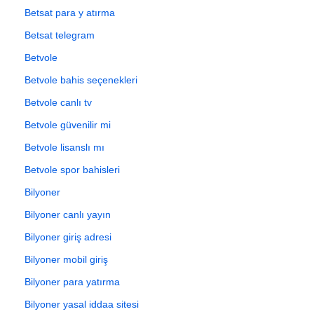
Betsat para y atırma
Betsat telegram
Betvole
Betvole bahis seçenekleri
Betvole canlı tv
Betvole güvenilir mi
Betvole lisanslı mı
Betvole spor bahisleri
Bilyoner
Bilyoner canlı yayın
Bilyoner giriş adresi
Bilyoner mobil giriş
Bilyoner para yatırma
Bilyoner yasal iddaa sitesi