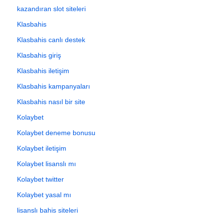
kazandıran slot siteleri
Klasbahis
Klasbahis canlı destek
Klasbahis giriş
Klasbahis iletişim
Klasbahis kampanyaları
Klasbahis nasıl bir site
Kolaybet
Kolaybet deneme bonusu
Kolaybet iletişim
Kolaybet lisanslı mı
Kolaybet twitter
Kolaybet yasal mı
lisanslı bahis siteleri