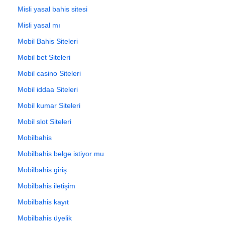
Misli yasal bahis sitesi
Misli yasal mı
Mobil Bahis Siteleri
Mobil bet Siteleri
Mobil casino Siteleri
Mobil iddaa Siteleri
Mobil kumar Siteleri
Mobil slot Siteleri
Mobilbahis
Mobilbahis belge istiyor mu
Mobilbahis giriş
Mobilbahis iletişim
Mobilbahis kayıt
Mobilbahis üyelik