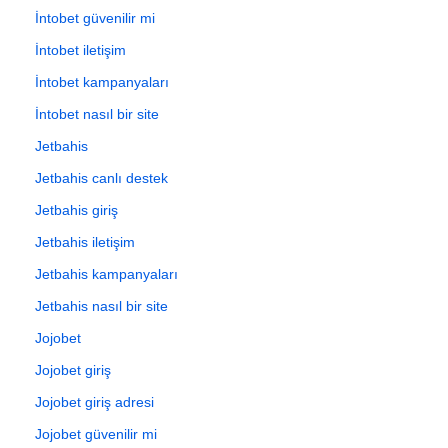
İntobet güvenilir mi
İntobet iletişim
İntobet kampanyaları
İntobet nasıl bir site
Jetbahis
Jetbahis canlı destek
Jetbahis giriş
Jetbahis iletişim
Jetbahis kampanyaları
Jetbahis nasıl bir site
Jojobet
Jojobet giriş
Jojobet giriş adresi
Jojobet güvenilir mi