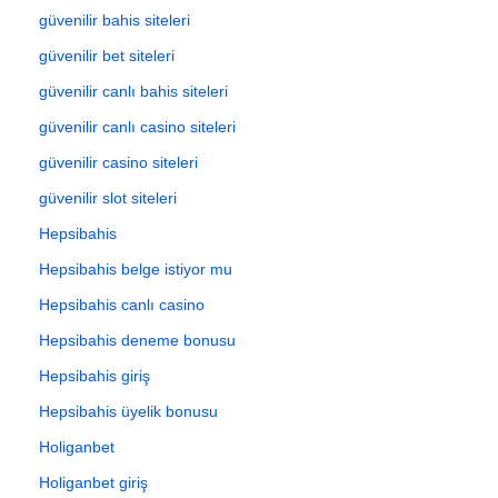
güvenilir bahis siteleri
güvenilir bet siteleri
güvenilir canlı bahis siteleri
güvenilir canlı casino siteleri
güvenilir casino siteleri
güvenilir slot siteleri
Hepsibahis
Hepsibahis belge istiyor mu
Hepsibahis canlı casino
Hepsibahis deneme bonusu
Hepsibahis giriş
Hepsibahis üyelik bonusu
Holiganbet
Holiganbet giriş