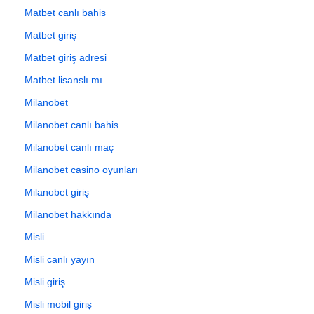
Matbet canlı bahis
Matbet giriş
Matbet giriş adresi
Matbet lisanslı mı
Milanobet
Milanobet canlı bahis
Milanobet canlı maç
Milanobet casino oyunları
Milanobet giriş
Milanobet hakkında
Misli
Misli canlı yayın
Misli giriş
Misli mobil giriş