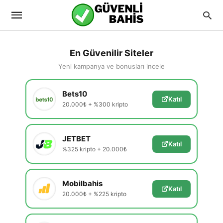
En Güvenilir Siteler
Yeni kampanya ve bonusları incele
Bets10
Katıl
20.000₺ + %300 kripto
JETBET
Katıl
%325 kripto + 20.000₺
Mobilbahis
Katıl
20.000₺ + %225 kripto