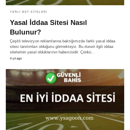
YERLI BET SITELERI
Yasal İddaa Sitesi Nasıl
Bulunur?
Çeşitli televizyon reklamlarına baktığımızda farklı yasal iddaa
sitesi tanıtımları olduğunu görmekteyiz. Bu durum ilgili iddaa
sitelerinin yasal olduklarının habercisidir. Çünkü…
4 yıl ago