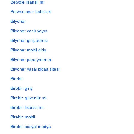
Betvole lisanslı mı
Betvole spor bahisleri
Bilyoner
Bilyoner canlı yayın
Bilyoner giriş adresi
Bilyoner mobil giriş
Bilyoner para yatırma
Bilyoner yasal iddaa sitesi
Birebin
Birebin giriş
Birebin güvenilir mi
Birebin lisanslı mı
Birebin mobil
Birebin sosyal medya