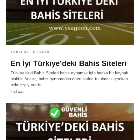
YERLI BET SITELERI
En İyi Türkiye’deki Bahis Siteleri
Türkiye’deki Bahis Siteleri bahis oynamak için harika bir kaynak
olabilir. Ancak, bahis oynamadan önce akılda tutulması gereken
birkaç şey vardır.…
4 yıl ago