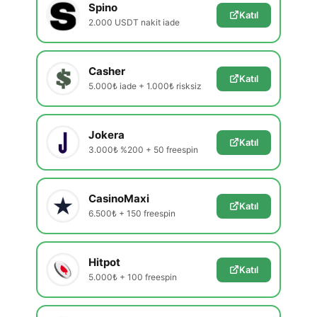
Spino
Katıl
2.000 USDT nakit iade
Casher
Katıl
5.000₺ iade + 1.000₺ risksiz
Jokera
Katıl
3.000₺ %200 + 50 freespin
CasinoMaxi
Katıl
6.500₺ + 150 freespin
Hitpot
Katıl
5.000₺ + 100 freespin