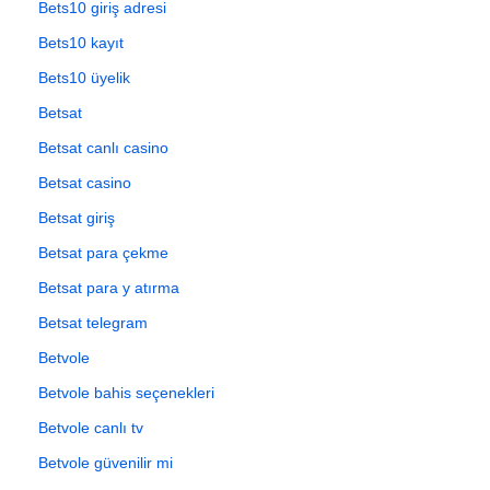
Bets10 giriş adresi
Bets10 kayıt
Bets10 üyelik
Betsat
Betsat canlı casino
Betsat casino
Betsat giriş
Betsat para çekme
Betsat para y atırma
Betsat telegram
Betvole
Betvole bahis seçenekleri
Betvole canlı tv
Betvole güvenilir mi