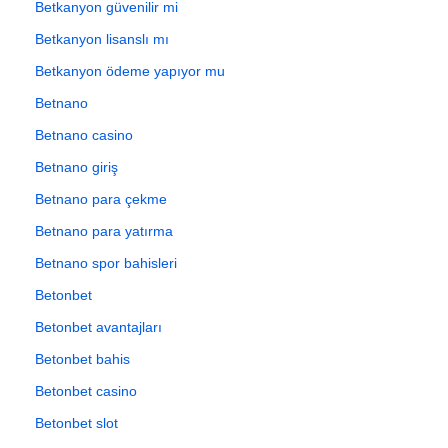
Betkanyon güvenilir mi
Betkanyon lisanslı mı
Betkanyon ödeme yapıyor mu
Betnano
Betnano casino
Betnano giriş
Betnano para çekme
Betnano para yatırma
Betnano spor bahisleri
Betonbet
Betonbet avantajları
Betonbet bahis
Betonbet casino
Betonbet slot