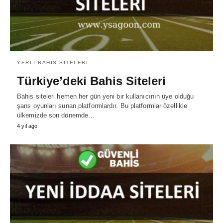
YERLI BAHIS SITELERI
Türkiye’deki Bahis Siteleri
Bahis siteleri hemen her gün yeni bir kullanıcının üye olduğu
şans oyunları sunan platformlardır. Bu platformlar özellikle
ülkemizde son dönemde…
4 yıl ago