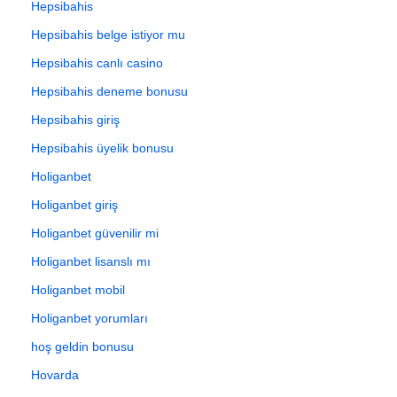
Hepsibahis
Hepsibahis belge istiyor mu
Hepsibahis canlı casino
Hepsibahis deneme bonusu
Hepsibahis giriş
Hepsibahis üyelik bonusu
Holiganbet
Holiganbet giriş
Holiganbet güvenilir mi
Holiganbet lisanslı mı
Holiganbet mobil
Holiganbet yorumları
hoş geldin bonusu
Hovarda