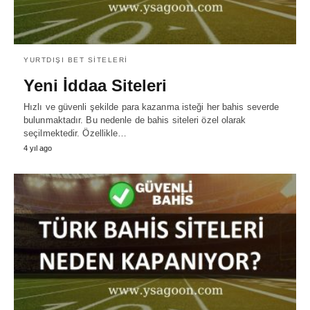
YURTDIŞI BET SITELERI
Yeni İddaa Siteleri
Hızlı ve güvenli şekilde para kazanma isteği her bahis severde
bulunmaktadır. Bu nedenle de bahis siteleri özel olarak
seçilmektedir. Özellikle…
4 yıl ago