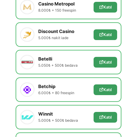
Casino Metropol
Katıl
8.000₺ + 150 freespin
Discount Casino
Katıl
5.000₺ nakit iade
Betelli
Katıl
5.050₺ + 500₺ bedava
Betchip
Katıl
6.000₺ + 80 freespin
Winnit
Katıl
5.000₺ + 500₺ bedava