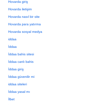
Hovarda giriş
Hovarda iletişim
Hovarda nasıl bir site
Hovarda para yatırma
Hovarda sosyal medya
iddaa
İddaa
İddaa bahis sitesi
İddaa canlı bahis
İddaa giriş
İddaa güvenilir mi
iddaa siteleri
İddaa yasal mı
İlbet