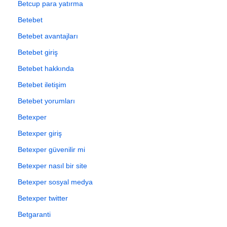
Betcup para yatırma
Betebet
Betebet avantajları
Betebet giriş
Betebet hakkında
Betebet iletişim
Betebet yorumları
Betexper
Betexper giriş
Betexper güvenilir mi
Betexper nasıl bir site
Betexper sosyal medya
Betexper twitter
Betgaranti